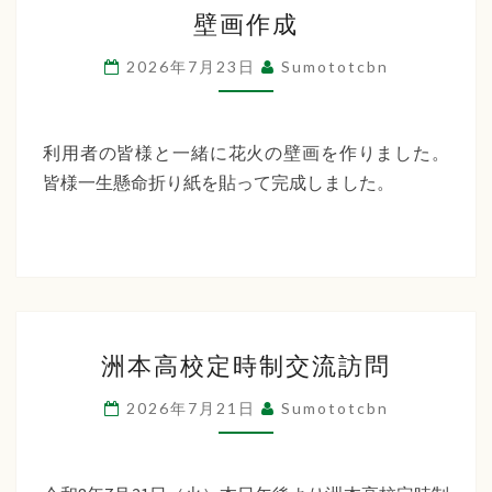
壁
ー
壁画作成
画
デ
作
2026年7月23日
Sumototcbn
ン
成
利用者の皆様と一緒に花火の壁画を作りました。
皆様一生懸命折り紙を貼って完成しました。
洲
洲本高校定時制交流訪問
本
高
2026年7月21日
Sumototcbn
校
定
時