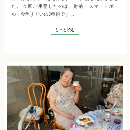
千
た。 今回ご用意したのは、射的・スマートボー
草
ル・金魚すくいの3種類です…
た
ち
もっと読む
もっと読む
ば
な
プ
ラ
ス