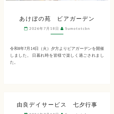
あ
あけぼの苑 ビアガーデン
け
ぼ
2026年7月18日
Sumototcbn
の
苑
ビ
令和8年7月14日（火）夕方よりビアガーデンを開催
ア
しました。 日暮れ時を皆様で楽しく過ごされまし
ガ
た。
ー
デ
ン
由
由良デイサービス 七夕行事
良
デ