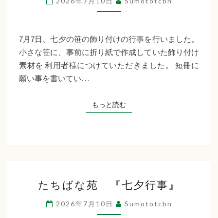
2026年7月10日
Sumototcbn
イ
サ
ー
7月7日、七夕の笹の飾り付けの行事を行いました。
ビ
小さな笹に、事前に折り紙で作成していた飾り付け
ス
素材を 利用者様につけていただきました。 短冊に
七
願い事を書いてい…
夕
行
もっと読む
もっと読む
事
た
たちばな苑 『七夕行事』
ち
ば
2026年7月10日
Sumototcbn
な