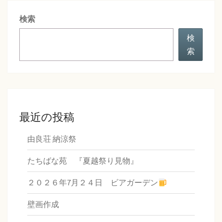
シ
検索
ョ
ン
検
索
最近の投稿
由良荘 納涼祭
たちばな苑 『夏越祭り見物』
２０２６年7月２４日 ビアガーデン
壁画作成