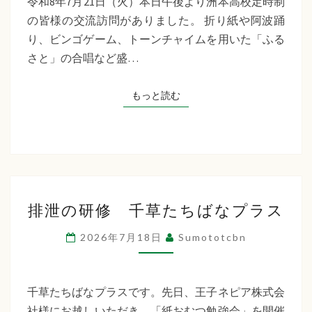
令和8年7月21日（火）本日午後より洲本高校定時制
制
の皆様の交流訪問がありました。 折り紙や阿波踊
交
り、ビンゴゲーム、トーンチャイムを用いた「ふる
流
さと」の合唱など盛…
訪
問
もっと読む
もっと読む
排
排泄の研修 千草たちばなプラス
泄
の
2026年7月18日
Sumototcbn
研
修
千
千草たちばなプラスです。先日、王子ネピア株式会
草
社様にお越しいただき、「紙おむつ勉強会」を開催