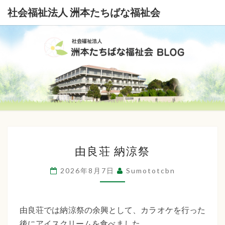
社会福祉法人 洲本たちばな福祉会
社
会
福
祉
由
法
由良荘 納涼祭
良
荘
人
2026年8月7日
Sumototcbn
納
洲
涼
本
祭
由良荘では納涼祭の余興として、カラオケを行った
後にアイスクリームを食べました。