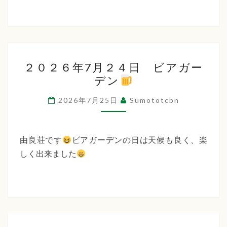
２
２０２６年7月２４日 ビアガー
０
デン
２
６
2026年7月25日
Sumototcbn
年
7
月
由良荘です
ビアガーデンの日は天候も良く、楽
２
しく出来ました
４
日
ビ
ア
ガ