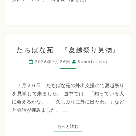
た
ち
ば
な
た
福
たちばな苑 『夏越祭り見物』
ち
祉
ば
2026年7月26日
Sumototcbn
な
会
苑
『夏
７月２６日 たちばな苑の外出支援にて夏越祭り
越
を見学して来ました。 道中では、「知っている人
祭
に会えるかな。」「久しぶりに外に出たわ。」など
り
と会話が弾みました。 …
見
物』
もっと読む
もっと読む