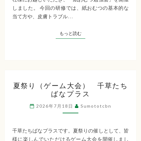
た
しました。 今回の研修では、紙おむつの基本的な
ち
当て方や、皮膚トラブル…
ば
な
もっと読む
もっと読む
プ
ラ
ス
夏
夏祭り（ゲーム大会） 千草たち
祭
ばなプラス
り
（ゲ
2026年7月18日
Sumototcbn
ー
ム
大
千草たちばなプラスです。夏祭りの催しとして、皆
会）
様に楽しんでいただけるゲーム大会を開催しまし