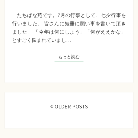
苑
『七
たちばな苑です。7月の行事として、七夕行事を
夕
行いました。 皆さんに短冊に願い事を書いて頂き
行
ました。 「今年は何にしよう」「何がええかな」
事』
とすごく悩まれていまし…
もっと読む
もっと読む
投
稿
OLDER POSTS
ナ
ビ
ゲ
ー