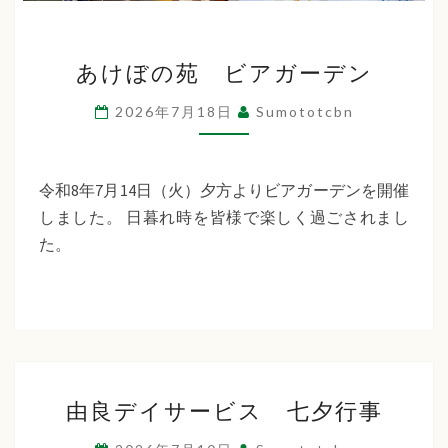
あ
あけぼの苑 ビアガーデン
け
ぼ
2026年7月18日
Sumototcbn
の
苑
ビ
令和8年7月14日（火）夕方よりビアガーデンを開催
ア
しました。 日暮れ時を皆様で楽しく過ごされまし
ガ
た。
ー
デ
ン
由
由良デイサービス 七夕行事
良
デ