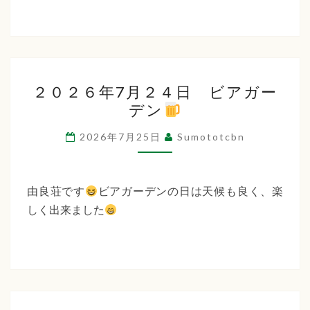
２
２０２６年7月２４日 ビアガー
０
デン
２
６
2026年7月25日
Sumototcbn
年
7
月
由良荘です
ビアガーデンの日は天候も良く、楽
２
しく出来ました
４
日
ビ
ア
ガ