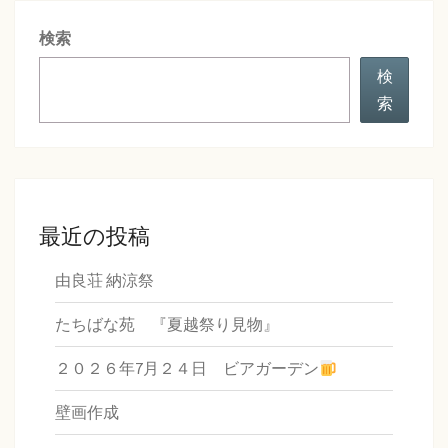
シ
検索
ョ
ン
検
索
最近の投稿
由良荘 納涼祭
たちばな苑 『夏越祭り見物』
２０２６年7月２４日 ビアガーデン
壁画作成