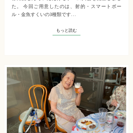
千
た。 今回ご用意したのは、射的・スマートボー
草
ル・金魚すくいの3種類です…
た
ち
もっと読む
もっと読む
ば
な
プ
ラ
ス