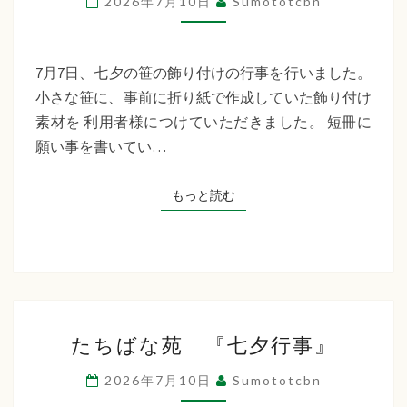
2026年7月10日
Sumototcbn
イ
サ
ー
7月7日、七夕の笹の飾り付けの行事を行いました。
ビ
小さな笹に、事前に折り紙で作成していた飾り付け
ス
素材を 利用者様につけていただきました。 短冊に
七
願い事を書いてい…
夕
行
もっと読む
もっと読む
事
た
たちばな苑 『七夕行事』
ち
ば
2026年7月10日
Sumototcbn
な