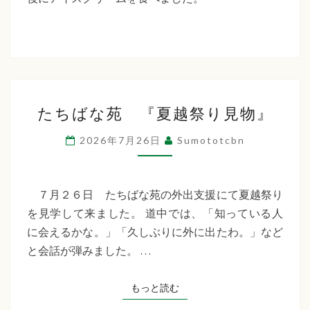
た
ち
ば
な
た
福
たちばな苑 『夏越祭り見物』
ち
祉
ば
2026年7月26日
Sumototcbn
な
会
苑
『夏
７月２６日 たちばな苑の外出支援にて夏越祭り
越
を見学して来ました。 道中では、「知っている人
祭
に会えるかな。」「久しぶりに外に出たわ。」など
り
と会話が弾みました。 …
見
物』
もっと読む
もっと読む