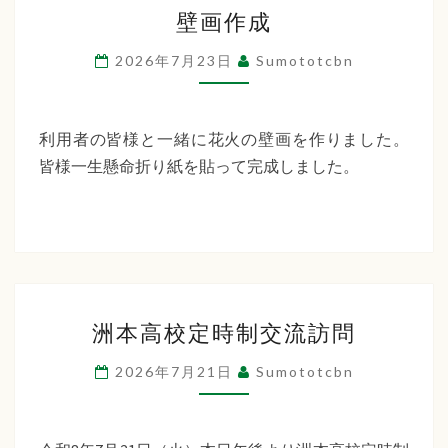
壁
ー
壁画作成
画
デ
作
2026年7月23日
Sumototcbn
ン
成
利用者の皆様と一緒に花火の壁画を作りました。
皆様一生懸命折り紙を貼って完成しました。
洲
洲本高校定時制交流訪問
本
高
2026年7月21日
Sumototcbn
校
定
時