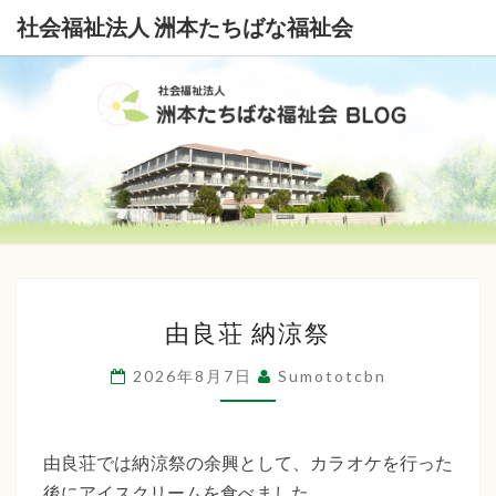
社会福祉法人 洲本たちばな福祉会
社
会
福
祉
由
法
由良荘 納涼祭
良
荘
人
2026年8月7日
Sumototcbn
納
洲
涼
本
祭
由良荘では納涼祭の余興として、カラオケを行った
後にアイスクリームを食べました。