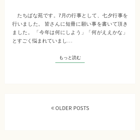
苑
『七
たちばな苑です。7月の行事として、七夕行事を
夕
行いました。 皆さんに短冊に願い事を書いて頂き
行
ました。 「今年は何にしよう」「何がええかな」
事』
とすごく悩まれていまし…
もっと読む
もっと読む
投
稿
OLDER POSTS
ナ
ビ
ゲ
ー