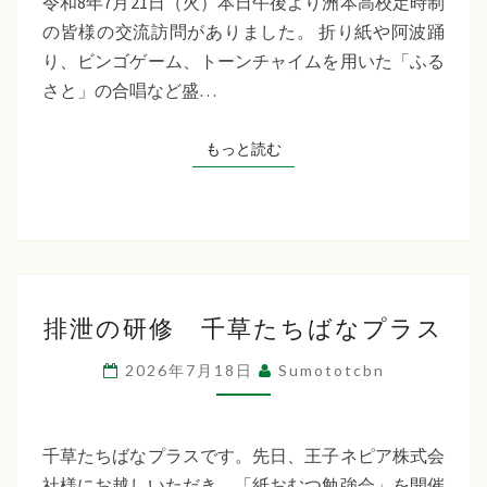
令和8年7月21日（火）本日午後より洲本高校定時制
制
の皆様の交流訪問がありました。 折り紙や阿波踊
交
り、ビンゴゲーム、トーンチャイムを用いた「ふる
流
さと」の合唱など盛…
訪
問
もっと読む
もっと読む
排
排泄の研修 千草たちばなプラス
泄
の
2026年7月18日
Sumototcbn
研
修
千
千草たちばなプラスです。先日、王子ネピア株式会
草
社様にお越しいただき、「紙おむつ勉強会」を開催