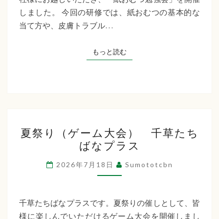
た
しました。 今回の研修では、紙おむつの基本的な
ち
当て方や、皮膚トラブル…
ば
な
もっと読む
もっと読む
プ
ラ
ス
夏
夏祭り（ゲーム大会） 千草たち
祭
ばなプラス
り
（ゲ
2026年7月18日
Sumototcbn
ー
ム
大
千草たちばなプラスです。夏祭りの催しとして、皆
会）
様に楽しんでいただけるゲーム大会を開催しまし