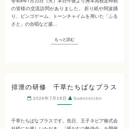
令和8年7月21日（火）本日午後より洲本高校定時制
制
の皆様の交流訪問がありました。 折り紙や阿波踊
交
り、ビンゴゲーム、トーンチャイムを用いた「ふる
流
さと」の合唱など盛…
訪
問
もっと読む
もっと読む
排
排泄の研修 千草たちばなプラス
泄
の
2026年7月18日
Sumototcbn
研
修
千
千草たちばなプラスです。先日、王子ネピア株式会
草
社様にお越しいただき、「紙おむつ勉強会」を開催