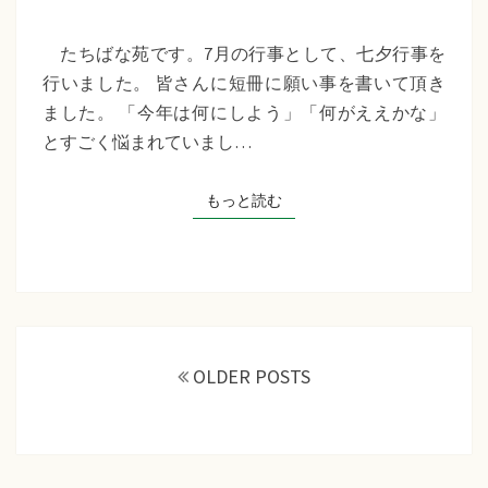
苑
『七
たちばな苑です。7月の行事として、七夕行事を
夕
行いました。 皆さんに短冊に願い事を書いて頂き
行
ました。 「今年は何にしよう」「何がええかな」
事』
とすごく悩まれていまし…
もっと読む
もっと読む
投
稿
OLDER POSTS
ナ
ビ
ゲ
ー