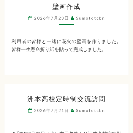
壁
ー
壁画作成
画
デ
作
2026年7月23日
Sumototcbn
ン
成
利用者の皆様と一緒に花火の壁画を作りました。
皆様一生懸命折り紙を貼って完成しました。
洲
洲本高校定時制交流訪問
本
高
2026年7月21日
Sumototcbn
校
定
時