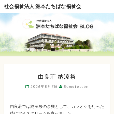
社会福祉法人 洲本たちばな福祉会
社
会
福
祉
由
法
由良荘 納涼祭
良
荘
人
2026年8月7日
Sumototcbn
納
洲
涼
本
祭
由良荘では納涼祭の余興として、カラオケを行った
後にアイスクリームを食べました。