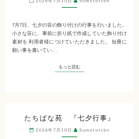
2026年7月10日
Sumototcbn
イ
サ
ー
7月7日、七夕の笹の飾り付けの行事を行いました。
ビ
小さな笹に、事前に折り紙で作成していた飾り付け
ス
素材を 利用者様につけていただきました。 短冊に
七
願い事を書いてい…
夕
行
もっと読む
もっと読む
事
た
たちばな苑 『七夕行事』
ち
ば
2026年7月10日
Sumototcbn
な