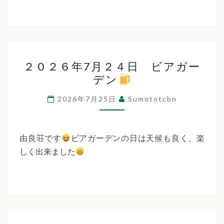
２
２０２６年7月２４日 ビアガー
０
デン
２
６
2026年7月25日
Sumototcbn
年
7
月
由良荘です
ビアガーデンの日は天候も良く、楽
２
しく出来ました
４
日
ビ
ア
ガ