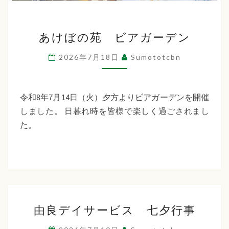
あ
あけぼの苑 ビアガーデン
け
ぼ
2026年7月18日
Sumototcbn
の
苑
ビ
令和8年7月14日（火）夕方よりビアガーデンを開催
ア
しました。 日暮れ時を皆様で楽しく過ごされまし
ガ
た。
ー
デ
ン
由
由良デイサービス 七夕行事
良
デ