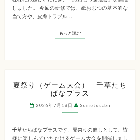
た
しました。 今回の研修では、紙おむつの基本的な
ち
当て方や、皮膚トラブル…
ば
な
もっと読む
もっと読む
プ
ラ
ス
夏
夏祭り（ゲーム大会） 千草たち
祭
ばなプラス
り
（ゲ
2026年7月18日
Sumototcbn
ー
ム
大
千草たちばなプラスです。夏祭りの催しとして、皆
会）
様に楽しんでいただけるゲーム大会を開催しまし