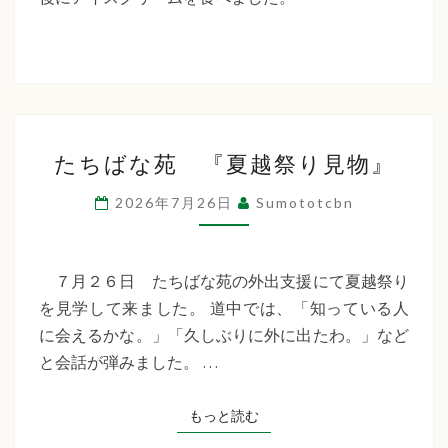
た
ち
ば
な
た
福
たちばな苑 『夏越祭り見物』
ち
祉
ば
2026年7月26日
Sumototcbn
な
会
苑
『夏
７月２６日 たちばな苑の外出支援にて夏越祭り
越
を見学して来ました。 道中では、「知っている人
祭
に会えるかな。」「久しぶりに外に出たわ。」など
り
と会話が弾みました。 …
見
物』
もっと読む
もっと読む