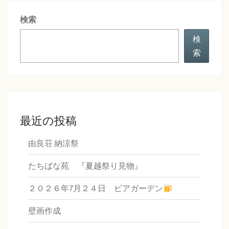
シ
検索
ョ
ン
検
索
最近の投稿
由良荘 納涼祭
たちばな苑 『夏越祭り見物』
２０２６年7月２４日 ビアガーデン
壁画作成