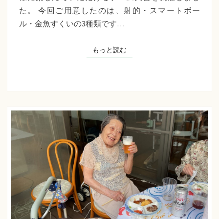
千
た。 今回ご用意したのは、射的・スマートボー
草
ル・金魚すくいの3種類です…
た
ち
もっと読む
もっと読む
ば
な
プ
ラ
ス