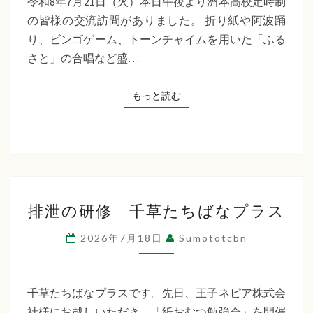
令和8年7月21日（火）本日午後より洲本高校定時制
制
の皆様の交流訪問がありました。 折り紙や阿波踊
交
り、ビンゴゲーム、トーンチャイムを用いた「ふる
流
さと」の合唱など盛…
訪
問
もっと読む
もっと読む
排
排泄の研修 千草たちばなプラス
泄
の
2026年7月18日
Sumototcbn
研
修
千
千草たちばなプラスです。先日、王子ネピア株式会
草
社様にお越しいただき、「紙おむつ勉強会」を開催