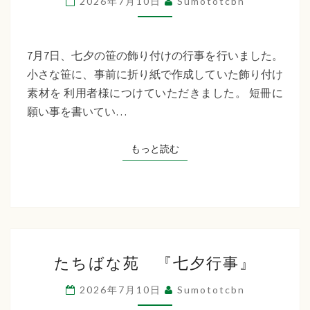
2026年7月10日
Sumototcbn
イ
サ
ー
7月7日、七夕の笹の飾り付けの行事を行いました。
ビ
小さな笹に、事前に折り紙で作成していた飾り付け
ス
素材を 利用者様につけていただきました。 短冊に
七
願い事を書いてい…
夕
行
もっと読む
もっと読む
事
た
たちばな苑 『七夕行事』
ち
ば
2026年7月10日
Sumototcbn
な