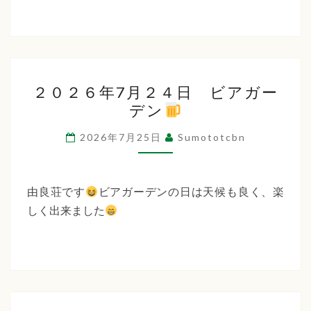
２
２０２６年7月２４日 ビアガー
０
デン
２
６
2026年7月25日
Sumototcbn
年
7
月
由良荘です
ビアガーデンの日は天候も良く、楽
２
しく出来ました
４
日
ビ
ア
ガ