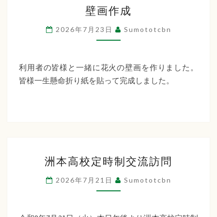
壁
ー
壁画作成
画
デ
作
2026年7月23日
Sumototcbn
ン
成
利用者の皆様と一緒に花火の壁画を作りました。
皆様一生懸命折り紙を貼って完成しました。
洲
洲本高校定時制交流訪問
本
高
2026年7月21日
Sumototcbn
校
定
時