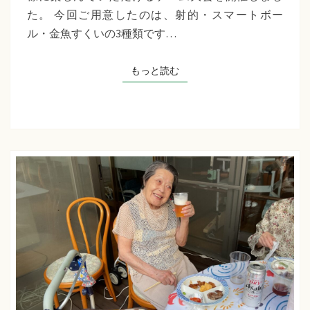
千
た。 今回ご用意したのは、射的・スマートボー
草
ル・金魚すくいの3種類です…
た
ち
もっと読む
もっと読む
ば
な
プ
ラ
ス