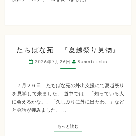
た
ち
ば
な
た
福
たちばな苑 『夏越祭り見物』
ち
祉
ば
2026年7月26日
Sumototcbn
な
会
苑
『夏
７月２６日 たちばな苑の外出支援にて夏越祭り
越
を見学して来ました。 道中では、「知っている人
祭
に会えるかな。」「久しぶりに外に出たわ。」など
り
と会話が弾みました。 …
見
物』
もっと読む
もっと読む