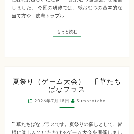
た
しました。 今回の研修では、紙おむつの基本的な
ち
当て方や、皮膚トラブル…
ば
な
もっと読む
もっと読む
プ
ラ
ス
夏
夏祭り（ゲーム大会） 千草たち
祭
ばなプラス
り
（ゲ
2026年7月18日
Sumototcbn
ー
ム
大
千草たちばなプラスです。夏祭りの催しとして、皆
会）
様に楽しんでいただけるゲーム大会を開催しまし