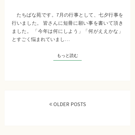
苑
『七
たちばな苑です。7月の行事として、七夕行事を
夕
行いました。 皆さんに短冊に願い事を書いて頂き
行
ました。 「今年は何にしよう」「何がええかな」
事』
とすごく悩まれていまし…
もっと読む
もっと読む
投
稿
OLDER POSTS
ナ
ビ
ゲ
ー