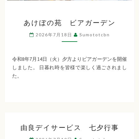
あ
あけぼの苑 ビアガーデン
け
ぼ
2026年7月18日
Sumototcbn
の
苑
ビ
令和8年7月14日（火）夕方よりビアガーデンを開催
ア
しました。 日暮れ時を皆様で楽しく過ごされまし
ガ
た。
ー
デ
ン
由
由良デイサービス 七夕行事
良
デ