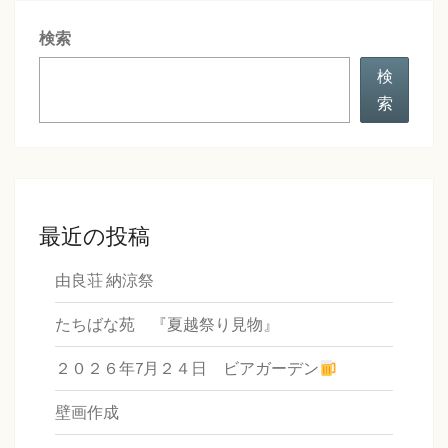
シ
検索
ョ
ン
検
索
最近の投稿
由良荘 納涼祭
たちばな苑 『夏越祭り見物』
２０２６年7月２４日 ビアガーデン
壁画作成