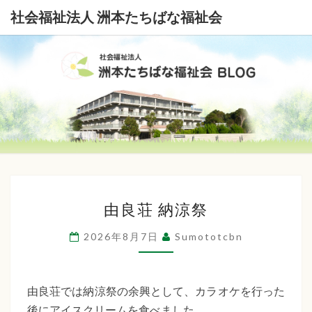
社会福祉法人 洲本たちばな福祉会
社
会
福
祉
由
法
由良荘 納涼祭
良
荘
人
2026年8月7日
Sumototcbn
納
洲
涼
本
祭
由良荘では納涼祭の余興として、カラオケを行った
後にアイスクリームを食べました。