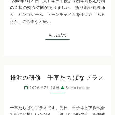
令和8年7月21日（火）本日午後より洲本高校定時制
制
の皆様の交流訪問がありました。 折り紙や阿波踊
交
り、ビンゴゲーム、トーンチャイムを用いた「ふる
流
さと」の合唱など盛…
訪
問
もっと読む
もっと読む
排
排泄の研修 千草たちばなプラス
泄
の
2026年7月18日
Sumototcbn
研
修
千
千草たちばなプラスです。先日、王子ネピア株式会
草
社様にお越しいただき、「紙おむつ勉強会」を開催