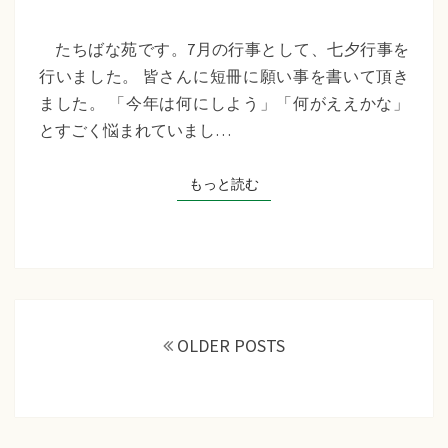
苑
『七
たちばな苑です。7月の行事として、七夕行事を
夕
行いました。 皆さんに短冊に願い事を書いて頂き
行
ました。 「今年は何にしよう」「何がええかな」
事』
とすごく悩まれていまし…
もっと読む
もっと読む
投
稿
OLDER POSTS
ナ
ビ
ゲ
ー