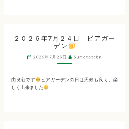
２
２０２６年7月２４日 ビアガー
０
デン
２
６
2026年7月25日
Sumototcbn
年
7
月
由良荘です
ビアガーデンの日は天候も良く、楽
２
しく出来ました
４
日
ビ
ア
ガ