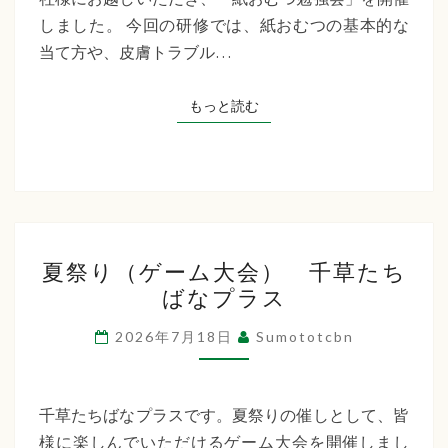
た
しました。 今回の研修では、紙おむつの基本的な
ち
当て方や、皮膚トラブル…
ば
な
もっと読む
もっと読む
プ
ラ
ス
夏
夏祭り（ゲーム大会） 千草たち
祭
ばなプラス
り
（ゲ
2026年7月18日
Sumototcbn
ー
ム
大
千草たちばなプラスです。夏祭りの催しとして、皆
会）
様に楽しんでいただけるゲーム大会を開催しまし