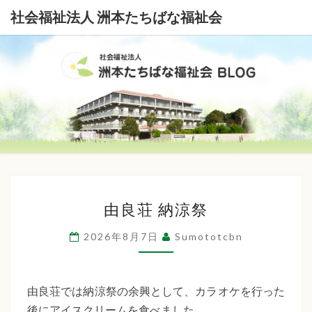
社会福祉法人 洲本たちばな福祉会
社
会
福
祉
由
法
由良荘 納涼祭
良
荘
人
2026年8月7日
Sumototcbn
納
洲
涼
本
祭
由良荘では納涼祭の余興として、カラオケを行った
後にアイスクリームを食べました。