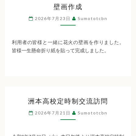
壁
ー
壁画作成
画
デ
作
2026年7月23日
Sumototcbn
ン
成
利用者の皆様と一緒に花火の壁画を作りました。
皆様一生懸命折り紙を貼って完成しました。
洲
洲本高校定時制交流訪問
本
高
2026年7月21日
Sumototcbn
校
定
時