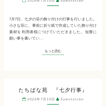
2026年7月10日
Sumototcbn
イ
サ
ー
7月7日、七夕の笹の飾り付けの行事を行いました。
ビ
小さな笹に、事前に折り紙で作成していた飾り付け
ス
素材を 利用者様につけていただきました。 短冊に
七
願い事を書いてい…
夕
行
もっと読む
もっと読む
事
た
たちばな苑 『七夕行事』
ち
ば
2026年7月10日
Sumototcbn
な