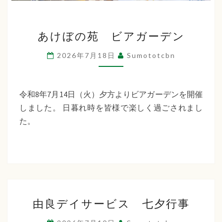
あ
あけぼの苑 ビアガーデン
け
ぼ
2026年7月18日
Sumototcbn
の
苑
ビ
令和8年7月14日（火）夕方よりビアガーデンを開催
ア
しました。 日暮れ時を皆様で楽しく過ごされまし
ガ
た。
ー
デ
ン
由
由良デイサービス 七夕行事
良
デ