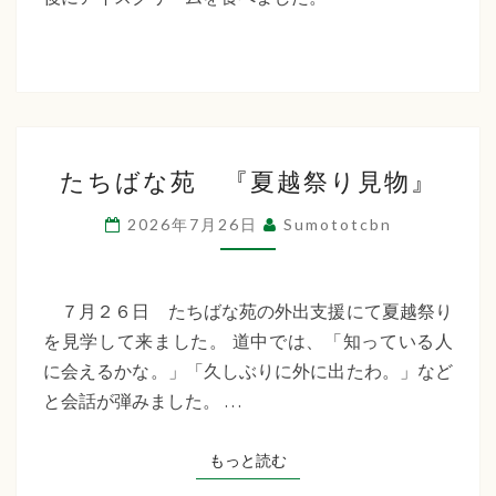
た
ち
ば
な
た
福
たちばな苑 『夏越祭り見物』
ち
祉
ば
2026年7月26日
Sumototcbn
な
会
苑
『夏
７月２６日 たちばな苑の外出支援にて夏越祭り
越
を見学して来ました。 道中では、「知っている人
祭
に会えるかな。」「久しぶりに外に出たわ。」など
り
と会話が弾みました。 …
見
物』
もっと読む
もっと読む