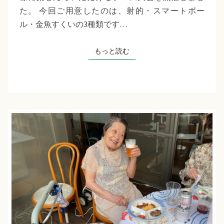
千
た。 今回ご用意したのは、射的・スマートボー
草
ル・金魚すくいの3種類です…
た
ち
もっと読む
もっと読む
ば
な
プ
ラ
ス