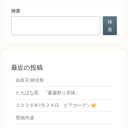
シ
検索
ョ
ン
検
索
最近の投稿
由良荘 納涼祭
たちばな苑 『夏越祭り見物』
２０２６年7月２４日 ビアガーデン
壁画作成