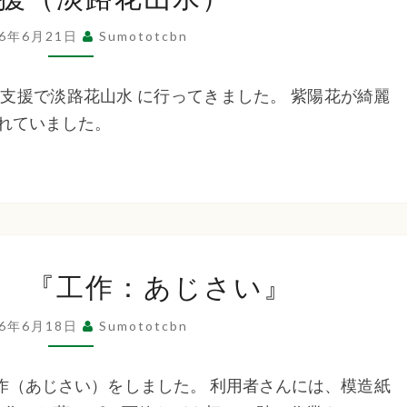
出
支
26年6月21日
Sumototcbn
援
（淡
出支援で淡路花山水 に行ってきました。 紫陽花が綺麗
路
れていました。
花
山
水）
た
 『工作：あじさい』
ち
ば
26年6月18日
Sumototcbn
な
苑
工作（あじさい）をしました。 利用者さんには、模造紙
『工