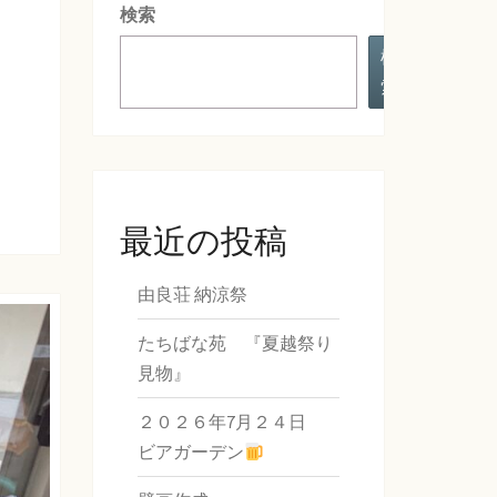
検索
検
索
最近の投稿
由良荘 納涼祭
たちばな苑 『夏越祭り
見物』
２０２６年7月２４日
ビアガーデン