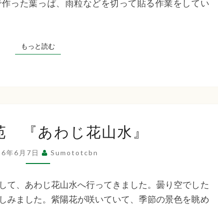
で作った葉っぱ、雨粒などを切って貼る作業をしてい
作：
あ
じ
もっと読む
もっと読む
さ
い』
た
苑 『あわじ花山水』
ち
ば
26年6月7日
Sumototcbn
な
苑
して、あわじ花山水へ行ってきました。曇り空でした
『あ
しみました。紫陽花が咲いていて、季節の景色を眺め
わ