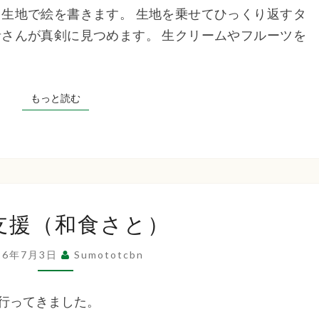
生地で絵を書きます。 生地を乗せてひっくり返すタ
ビ
さんが真剣に見つめます。 生クリームやフルーツを
ス
名
物
もっと読む
もっと読む
お
絵
描
き
ホ
外
ッ
支援（和食さと）
出
ト
支
ケ
26年7月3日
Sumototcbn
援
ー
（和
キ
に行ってきました。
食