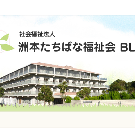
社
会
福