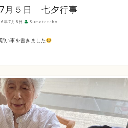
祉
令
年7月５日 七夕行事
和
8
法
26年7月8日
Sumototcbn
年
7
願い事を書きました
人
月
５
日
洲
七
夕
本
行
事
た