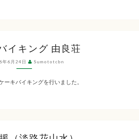
作
さ
り
と）
ケ
バイキング 由良荘
ー
キ
26年6月24日
Sumototcbn
バ
イ
ケーキバイキングを行いました。
キ
ン
グ
由
良
外
荘
援（淡路花山水）