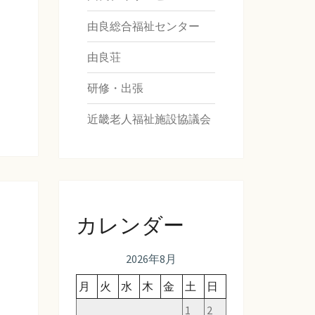
由良総合福祉センター
由良荘
研修・出張
近畿老人福祉施設協議会
カレンダー
2026年8月
月
火
水
木
金
土
日
1
2