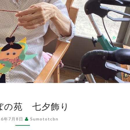
ち
ば
な
福
祉
あ
ぼの苑 七夕飾り
け
会
ぼ
26年7月8日
Sumototcbn
の