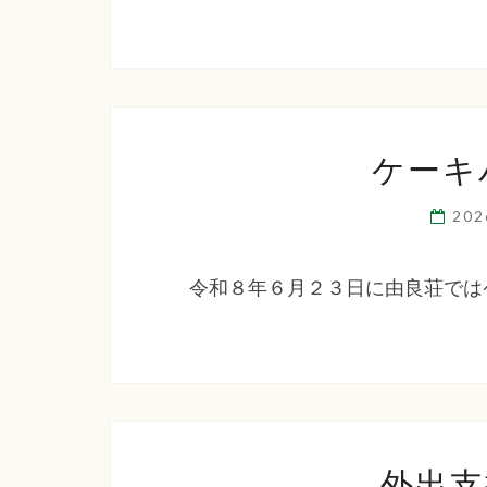
ケーキ
20
令和８年６月２３日に由良荘では
外出支