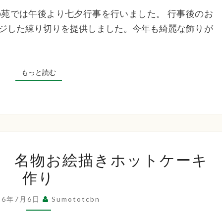
苑
苑では午後より七夕行事を行いました。 行事後のお
七
ジした練り切りを提供しました。今年も綺麗な飾りが
夕
飾
り
もっと読む
もっと読む
由
 名物お絵描きホットケーキ
良
作り
デ
イ
26年7月6日
Sumototcbn
サ
ー