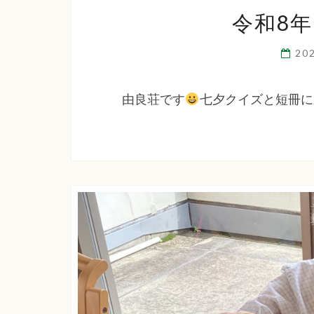
令和8
20
由良荘です
七夕クイズと短冊に