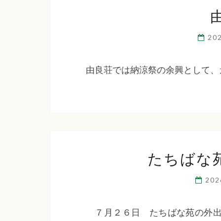
20
由良荘では納涼祭の余興として、
たちばな
20
７月２６日 たちばな苑の外出