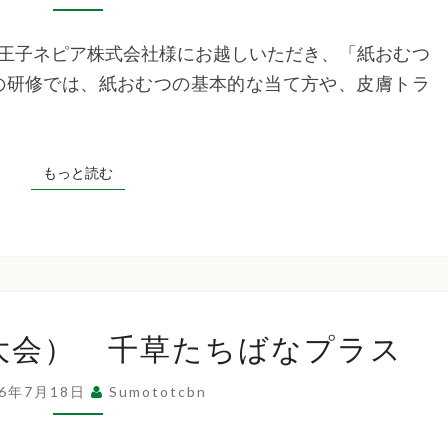
研
修
王子ネピア株式会社様にお越しいただき、「紙おむつ
千
の研修では、紙おむつの基本的な当て方や、皮膚トラ
草
た
ち
もっと読む
もっと読む
ば
な
プ
ラ
ス
夏
大会） 千草たちばなプラス
祭
り
26年7月18日
Sumototcbn
（ゲ
ー