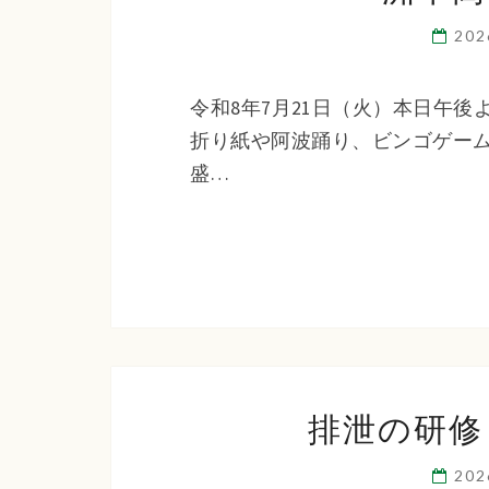
20
令和8年7月21日（火）本日午
折り紙や阿波踊り、ビンゴゲー
盛…
排泄の研修
20