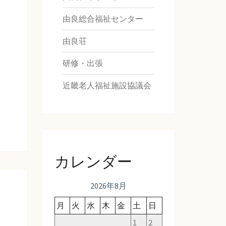
由良総合福祉センター
由良荘
研修・出張
近畿老人福祉施設協議会
カレンダー
2026年8月
月
火
水
木
金
土
日
1
2