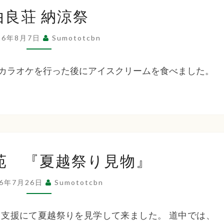
祉
由
由良荘 納涼祭
良
荘
法
26年8月7日
Sumototcbn
納
涼
カラオケを行った後にアイスクリームを食べました。
人
祭
洲
た
本
苑 『夏越祭り見物』
ち
ば
26年7月26日
Sumototcbn
た
な
苑
支援にて夏越祭りを見学して来ました。 道中では、
『夏