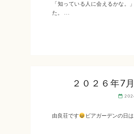
「知っている人に会えるかな。
た。 …
２０２６年7
20
由良荘です
ビアガーデンの日は