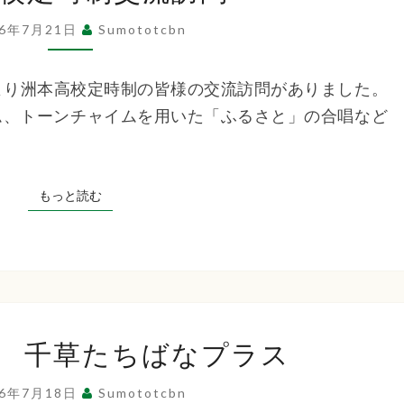
高
26年7月21日
Sumototcbn
校
定
後より洲本高校定時制の皆様の交流訪問がありました。
時
ム、トーンチャイムを用いた「ふるさと」の合唱など
制
交
流
もっと読む
もっと読む
訪
問
排
 千草たちばなプラス
泄
の
26年7月18日
Sumototcbn