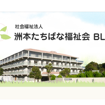
社
会
福