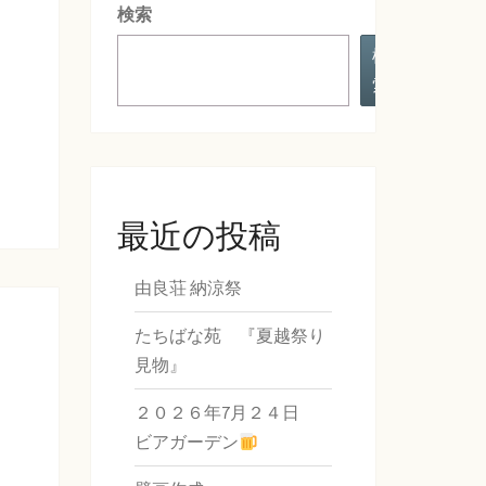
検索
検
索
最近の投稿
由良荘 納涼祭
たちばな苑 『夏越祭り
見物』
２０２６年7月２４日
ビアガーデン