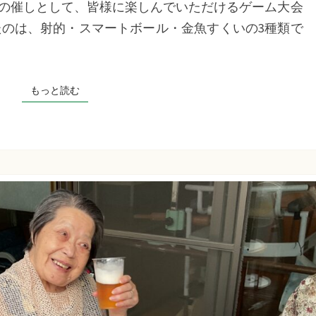
の催しとして、皆様に楽しんでいただけるゲーム大会
ム
たのは、射的・スマートボール・金魚すくいの3種類で
大
会）
千
もっと読む
もっと読む
草
た
ち
ば
な
プ
ラ
ス