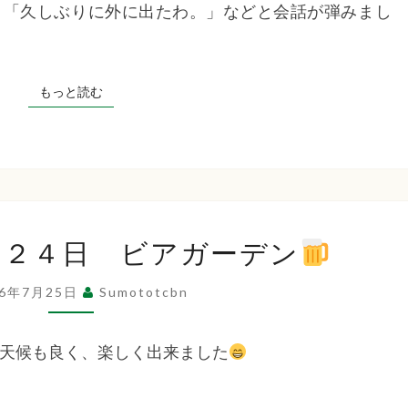
ち
」「久しぶりに外に出たわ。」などと会話が弾みまし
越
祭
ば
り
もっと読む
もっと読む
見
物』
な
福
２
月２４日 ビアガーデン
０
祉
２
26年7月25日
Sumototcbn
６
年
会
天候も良く、楽しく出来ました
7
月