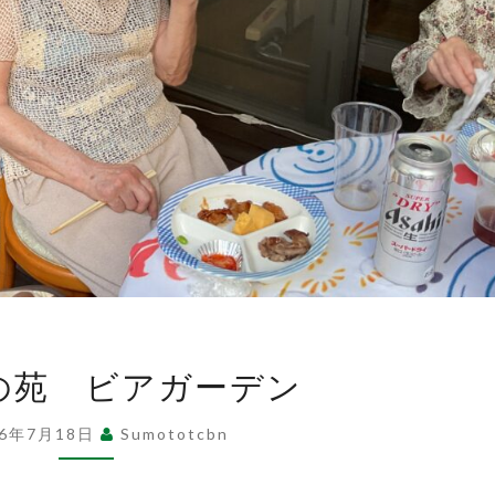
あ
の苑 ビアガーデン
け
ぼ
26年7月18日
Sumototcbn
の
苑