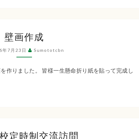
２
４
日
壁
ビ
壁画作成
画
ア
作
26年7月23日
ガ
Sumototcbn
成
ー
デ
を作りました。 皆様一生懸命折り紙を貼って完成し
ン
洲
校定時制交流訪問
本