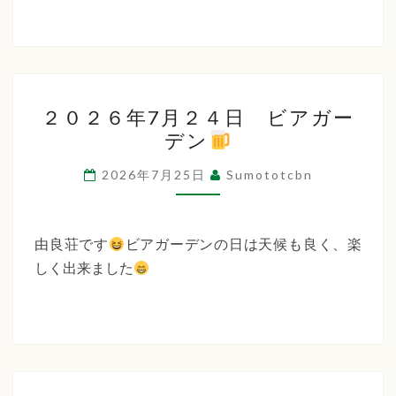
２
２０２６年7月２４日 ビアガー
０
デン
２
６
2026年7月25日
Sumototcbn
年
7
月
由良荘です
ビアガーデンの日は天候も良く、楽
２
しく出来ました
４
日
ビ
ア
ガ