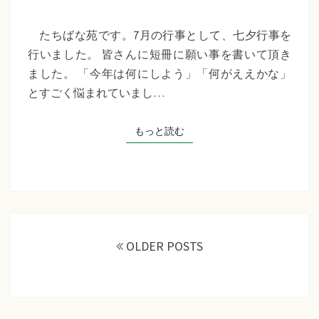
苑
『七
たちばな苑です。7月の行事として、七夕行事を
夕
行いました。 皆さんに短冊に願い事を書いて頂き
行
ました。 「今年は何にしよう」「何がええかな」
事』
とすごく悩まれていまし…
もっと読む
もっと読む
投
稿
OLDER POSTS
ナ
ビ
ゲ
ー