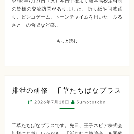
令和8年7月21日（火）本日午後より洲本高校定時制
制
の皆様の交流訪問がありました。 折り紙や阿波踊
交
り、ビンゴゲーム、トーンチャイムを用いた「ふる
流
さと」の合唱など盛…
訪
問
もっと読む
もっと読む
排
排泄の研修 千草たちばなプラス
泄
の
2026年7月18日
Sumototcbn
研
修
千
千草たちばなプラスです。先日、王子ネピア株式会
草
社様にお越しいただき、「紙おむつ勉強会」を開催