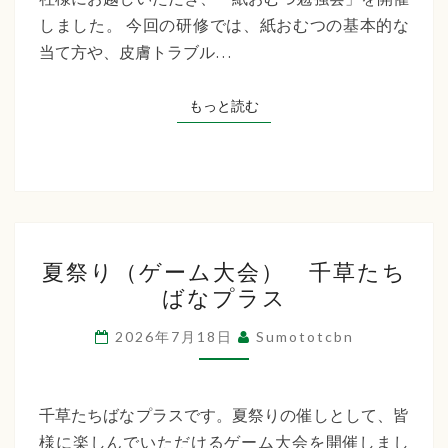
た
しました。 今回の研修では、紙おむつの基本的な
ち
当て方や、皮膚トラブル…
ば
な
もっと読む
もっと読む
プ
ラ
ス
夏
夏祭り（ゲーム大会） 千草たち
祭
ばなプラス
り
（ゲ
2026年7月18日
Sumototcbn
ー
ム
大
千草たちばなプラスです。夏祭りの催しとして、皆
会）
様に楽しんでいただけるゲーム大会を開催しまし