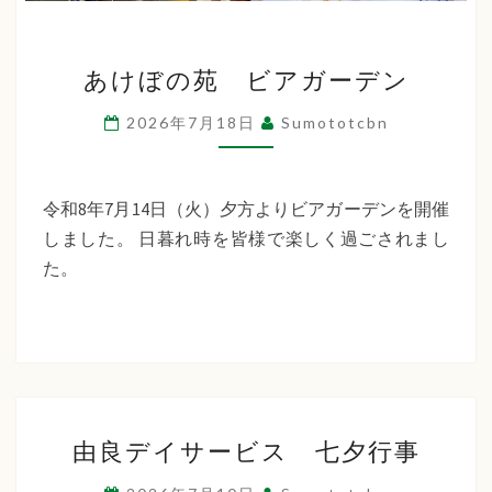
あ
あけぼの苑 ビアガーデン
け
ぼ
2026年7月18日
Sumototcbn
の
苑
ビ
令和8年7月14日（火）夕方よりビアガーデンを開催
ア
しました。 日暮れ時を皆様で楽しく過ごされまし
ガ
た。
ー
デ
ン
由
由良デイサービス 七夕行事
良
デ