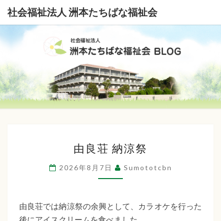
社会福祉法人 洲本たちばな福祉会
社
会
福
祉
由
法
由良荘 納涼祭
良
荘
人
2026年8月7日
Sumototcbn
納
洲
涼
本
祭
由良荘では納涼祭の余興として、カラオケを行った
後にアイスクリームを食べました。