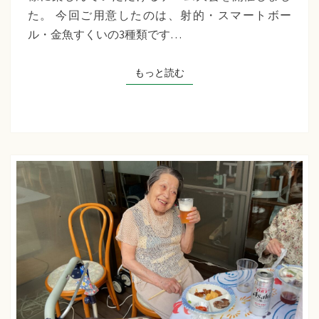
千
た。 今回ご用意したのは、射的・スマートボー
草
ル・金魚すくいの3種類です…
た
ち
もっと読む
もっと読む
ば
な
プ
ラ
ス