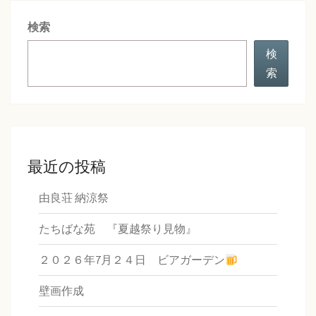
シ
検索
ョ
ン
検
索
最近の投稿
由良荘 納涼祭
たちばな苑 『夏越祭り見物』
２０２６年7月２４日 ビアガーデン
壁画作成