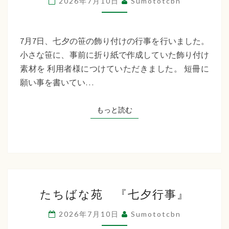
2026年7月10日
Sumototcbn
イ
サ
ー
7月7日、七夕の笹の飾り付けの行事を行いました。
ビ
小さな笹に、事前に折り紙で作成していた飾り付け
ス
素材を 利用者様につけていただきました。 短冊に
七
願い事を書いてい…
夕
行
もっと読む
もっと読む
事
た
たちばな苑 『七夕行事』
ち
ば
2026年7月10日
Sumototcbn
な