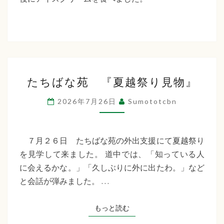
た
ち
ば
な
た
福
たちばな苑 『夏越祭り見物』
ち
祉
ば
2026年7月26日
Sumototcbn
な
会
苑
『夏
７月２６日 たちばな苑の外出支援にて夏越祭り
越
を見学して来ました。 道中では、「知っている人
祭
に会えるかな。」「久しぶりに外に出たわ。」など
り
と会話が弾みました。 …
見
物』
もっと読む
もっと読む