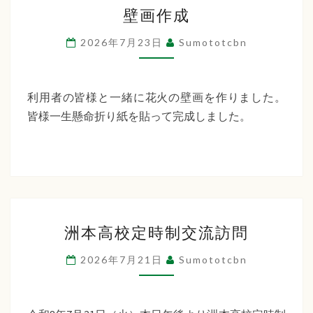
壁
ー
壁画作成
画
デ
作
2026年7月23日
Sumototcbn
ン
成
利用者の皆様と一緒に花火の壁画を作りました。
皆様一生懸命折り紙を貼って完成しました。
洲
洲本高校定時制交流訪問
本
高
2026年7月21日
Sumototcbn
校
定
時