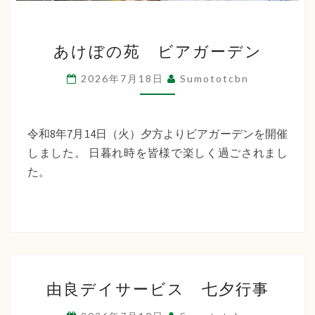
あ
あけぼの苑 ビアガーデン
け
ぼ
2026年7月18日
Sumototcbn
の
苑
ビ
令和8年7月14日（火）夕方よりビアガーデンを開催
ア
しました。 日暮れ時を皆様で楽しく過ごされまし
ガ
た。
ー
デ
ン
由
由良デイサービス 七夕行事
良
デ