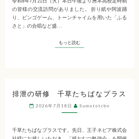
令和8年7月21日（火）本日午後より洲本高校定時制
制
の皆様の交流訪問がありました。 折り紙や阿波踊
交
り、ビンゴゲーム、トーンチャイムを用いた「ふる
流
さと」の合唱など盛…
訪
問
もっと読む
もっと読む
排
排泄の研修 千草たちばなプラス
泄
の
2026年7月18日
Sumototcbn
研
修
千
千草たちばなプラスです。先日、王子ネピア株式会
草
社様にお越しいただき、「紙おむつ勉強会」を開催