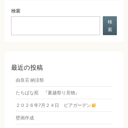
シ
検索
ョ
ン
検
索
最近の投稿
由良荘 納涼祭
たちばな苑 『夏越祭り見物』
２０２６年7月２４日 ビアガーデン
壁画作成