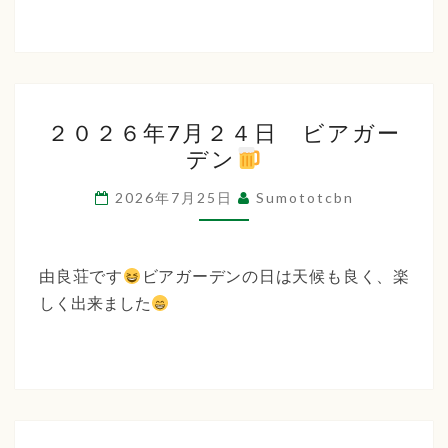
２
２０２６年7月２４日 ビアガー
０
デン
２
６
2026年7月25日
Sumototcbn
年
7
月
由良荘です
ビアガーデンの日は天候も良く、楽
２
しく出来ました
４
日
ビ
ア
ガ