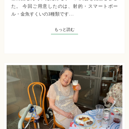
千
た。 今回ご用意したのは、射的・スマートボー
草
ル・金魚すくいの3種類です…
た
ち
もっと読む
もっと読む
ば
な
プ
ラ
ス