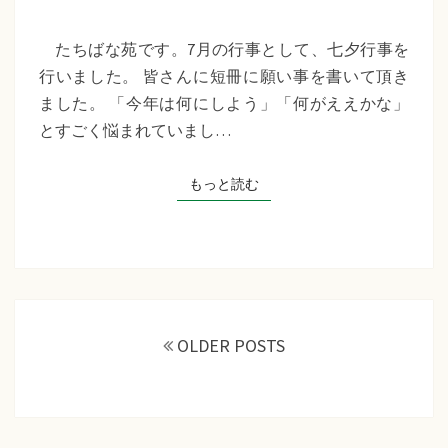
苑
『七
たちばな苑です。7月の行事として、七夕行事を
夕
行いました。 皆さんに短冊に願い事を書いて頂き
行
ました。 「今年は何にしよう」「何がええかな」
事』
とすごく悩まれていまし…
もっと読む
もっと読む
投
稿
OLDER POSTS
ナ
ビ
ゲ
ー