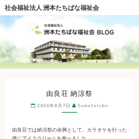
社会福祉法人 洲本たちばな福祉会
社
会
福
祉
由
法
由良荘 納涼祭
良
荘
人
2026年8月7日
Sumototcbn
納
洲
涼
本
祭
由良荘では納涼祭の余興として、カラオケを行った
後にアイスクリームを食べました。