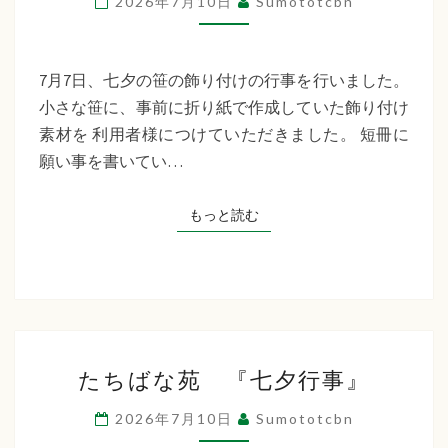
2026年7月10日
Sumototcbn
イ
サ
ー
7月7日、七夕の笹の飾り付けの行事を行いました。
ビ
小さな笹に、事前に折り紙で作成していた飾り付け
ス
素材を 利用者様につけていただきました。 短冊に
七
願い事を書いてい…
夕
行
もっと読む
もっと読む
事
た
たちばな苑 『七夕行事』
ち
ば
2026年7月10日
Sumototcbn
な