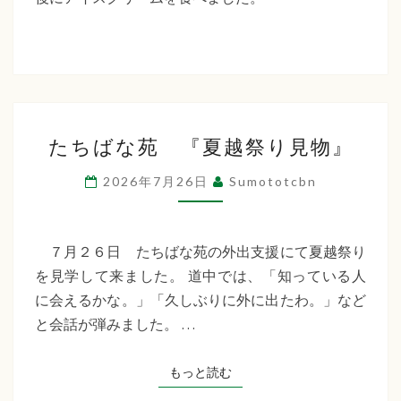
た
ち
ば
な
た
福
たちばな苑 『夏越祭り見物』
ち
祉
ば
2026年7月26日
Sumototcbn
な
会
苑
『夏
７月２６日 たちばな苑の外出支援にて夏越祭り
越
を見学して来ました。 道中では、「知っている人
祭
に会えるかな。」「久しぶりに外に出たわ。」など
り
と会話が弾みました。 …
見
物』
もっと読む
もっと読む