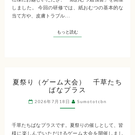
た
しました。 今回の研修では、紙おむつの基本的な
ち
当て方や、皮膚トラブル…
ば
な
もっと読む
もっと読む
プ
ラ
ス
夏
夏祭り（ゲーム大会） 千草たち
祭
ばなプラス
り
（ゲ
2026年7月18日
Sumototcbn
ー
ム
大
千草たちばなプラスです。夏祭りの催しとして、皆
会）
様に楽しんでいただけるゲーム大会を開催しまし