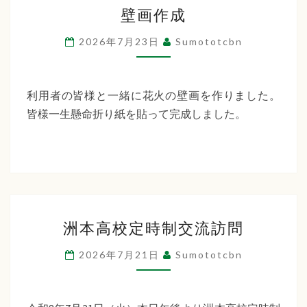
壁
ー
壁画作成
画
デ
作
2026年7月23日
Sumototcbn
ン
成
利用者の皆様と一緒に花火の壁画を作りました。
皆様一生懸命折り紙を貼って完成しました。
洲
洲本高校定時制交流訪問
本
高
2026年7月21日
Sumototcbn
校
定
時