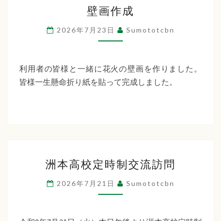
壁
ー
壁画作成
画
デ
作
2026年7月23日
Sumototcbn
ン
成
利用者の皆様と一緒に花火の壁画を作りました。
皆様一生懸命折り紙を貼って完成しました。
洲
洲本高校定時制交流訪問
本
高
2026年7月21日
Sumototcbn
校
定
時