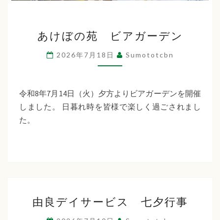
あ
あけぼの苑 ビアガーデン
け
ぼ
2026年7月18日
Sumototcbn
の
苑
ビ
令和8年7月14日（火）夕方よりビアガーデンを開催
ア
しました。 日暮れ時を皆様で楽しく過ごされまし
ガ
た。
ー
デ
ン
由
由良デイサービス 七夕行事
良
デ