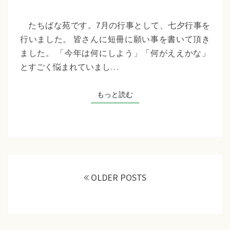
苑
『七
たちばな苑です。7月の行事として、七夕行事を
夕
行いました。 皆さんに短冊に願い事を書いて頂き
行
ました。 「今年は何にしよう」「何がええかな」
事』
とすごく悩まれていまし…
もっと読む
もっと読む
投
稿
OLDER POSTS
ナ
ビ
ゲ
ー