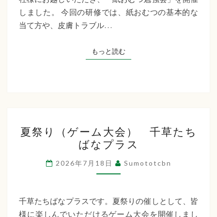
た
しました。 今回の研修では、紙おむつの基本的な
ち
当て方や、皮膚トラブル…
ば
な
もっと読む
もっと読む
プ
ラ
ス
夏
夏祭り（ゲーム大会） 千草たち
祭
ばなプラス
り
（ゲ
2026年7月18日
Sumototcbn
ー
ム
大
千草たちばなプラスです。夏祭りの催しとして、皆
会）
様に楽しんでいただけるゲーム大会を開催しまし