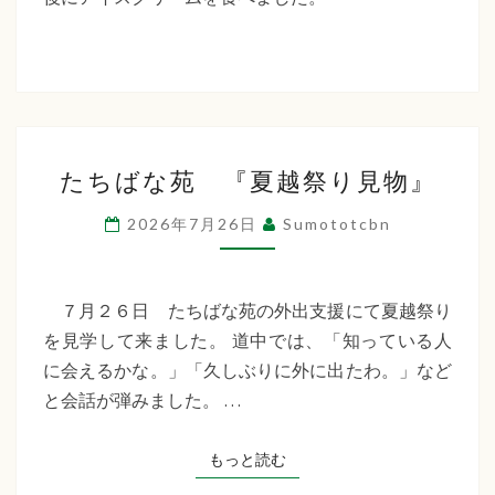
た
ち
ば
な
た
福
たちばな苑 『夏越祭り見物』
ち
祉
ば
2026年7月26日
Sumototcbn
な
会
苑
『夏
７月２６日 たちばな苑の外出支援にて夏越祭り
越
を見学して来ました。 道中では、「知っている人
祭
に会えるかな。」「久しぶりに外に出たわ。」など
り
と会話が弾みました。 …
見
物』
もっと読む
もっと読む