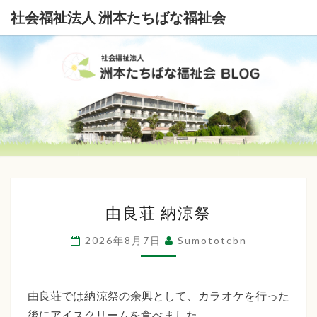
社会福祉法人 洲本たちばな福祉会
社
会
福
祉
由
法
由良荘 納涼祭
良
荘
人
2026年8月7日
Sumototcbn
納
洲
涼
本
祭
由良荘では納涼祭の余興として、カラオケを行った
後にアイスクリームを食べました。