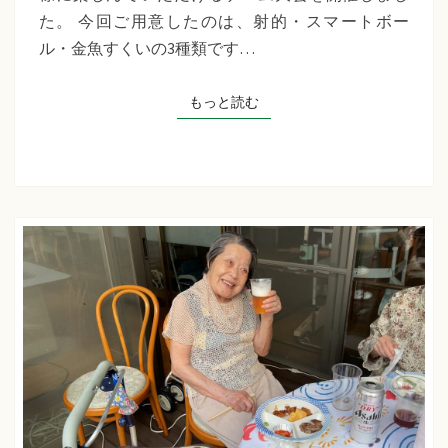
千
た。 今回ご用意したのは、射的・スマートボー
草
ル・金魚すくいの3種類です…
た
ち
もっと読む
もっと読む
ば
な
プ
ラ
ス