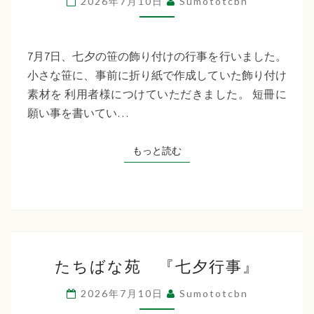
2026年7月10日
Sumototcbn
イ
サ
ー
7月7日、七夕の笹の飾り付けの行事を行いました。
ビ
小さな笹に、事前に折り紙で作成していた飾り付け
ス
素材を 利用者様につけていただきました。 短冊に
七
願い事を書いてい…
夕
行
もっと読む
もっと読む
事
た
たちばな苑 『七夕行事』
ち
ば
2026年7月10日
Sumototcbn
な