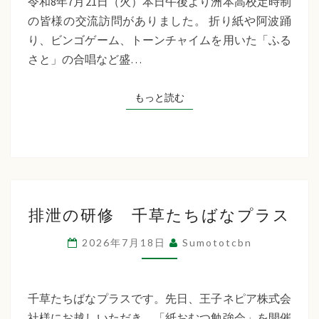
令和8年7月21日（火）本日午後より洲本高校定時制
制
の皆様の交流訪問がありました。 折り紙や阿波踊
交
り、ビンゴゲーム、トーンチャイムを用いた「ふる
流
さと」の合唱など盛…
訪
問
もっと読む
もっと読む
排
排泄の研修 千草たちばなプラス
泄
の
2026年7月18日
Sumototcbn
研
修
千
千草たちばなプラスです。先日、王子ネピア株式会
草
社様にお越しいただき、「紙おむつ勉強会」を開催