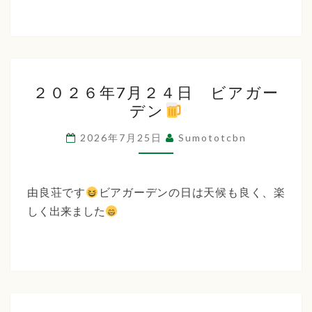
２
２０２６年7月２４日 ビアガー
０
デン
２
６
2026年7月25日
Sumototcbn
年
7
月
由良荘です
ビアガーデンの日は天候も良く、楽
２
しく出来ました
４
日
ビ
ア
ガ