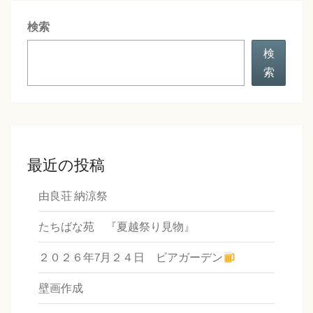
シ
検索
ョ
ン
検
索
最近の投稿
由良荘 納涼祭
たちばな苑 『夏越祭り見物』
２０２６年7月２４日 ビアガーデン
壁画作成