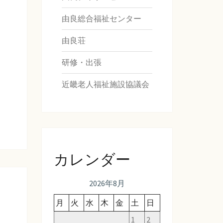
由良総合福祉センター
由良荘
研修・出張
近畿老人福祉施設協議会
カレンダー
2026年8月
月
火
水
木
金
土
日
1
2