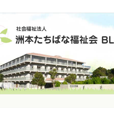
社
会
福