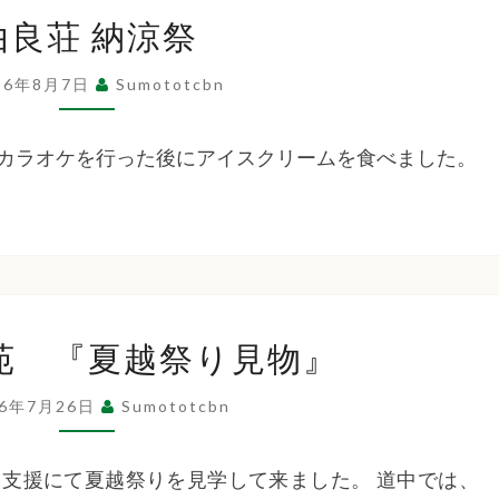
祉
由
由良荘 納涼祭
良
荘
法
26年8月7日
Sumototcbn
納
涼
カラオケを行った後にアイスクリームを食べました。
人
祭
洲
た
本
苑 『夏越祭り見物』
ち
ば
26年7月26日
Sumototcbn
た
な
苑
支援にて夏越祭りを見学して来ました。 道中では、
『夏