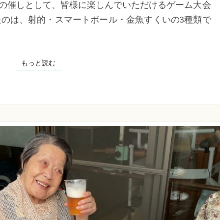
の催しとして、皆様に楽しんでいただけるゲーム大会
ム
たのは、射的・スマートボール・金魚すくいの3種類で
大
会）
千
もっと読む
もっと読む
草
た
ち
ば
な
プ
ラ
ス