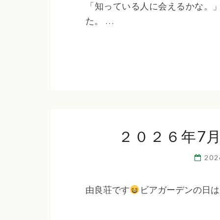
「知っている人に会えるかな。
た。 …
２０２６年7
20
由良荘です
ビアガーデンの日は