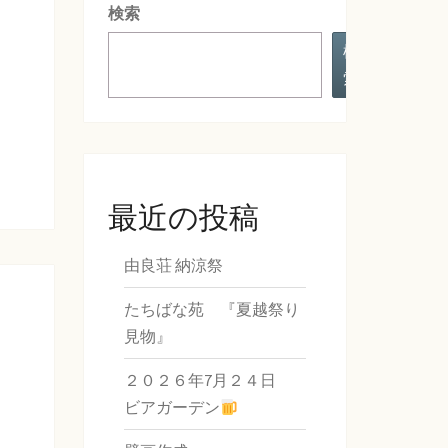
検索
検
索
最近の投稿
由良荘 納涼祭
たちばな苑 『夏越祭り
見物』
２０２６年7月２４日
ビアガーデン