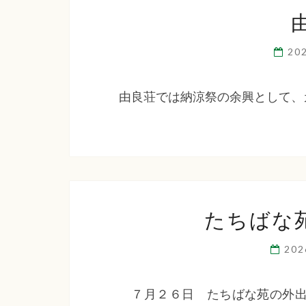
20
由良荘では納涼祭の余興として、
たちばな
20
７月２６日 たちばな苑の外出