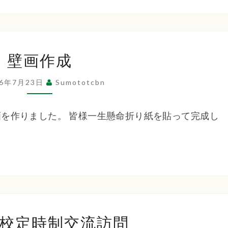
２
４
日
壁
ビ
壁画作成
画
ア
作
26年7月23日
ガ
Sumototcbn
成
ー
デ
を作りました。 皆様一生懸命折り紙を貼って完成し
ン
洲
校定時制交流訪問
本