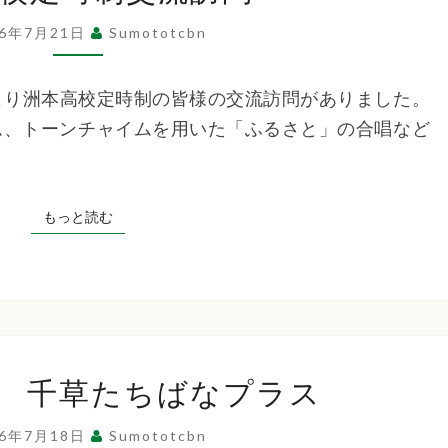
高
26年7月21日
Sumototcbn
校
定
後より洲本高校定時制の皆様の交流訪問がありました。
時
ム、トーンチャイムを用いた「ふるさと」の合唱など
制
交
流
もっと読む
もっと読む
訪
問
排
 千草たちばなプラス
泄
の
26年7月18日
Sumototcbn