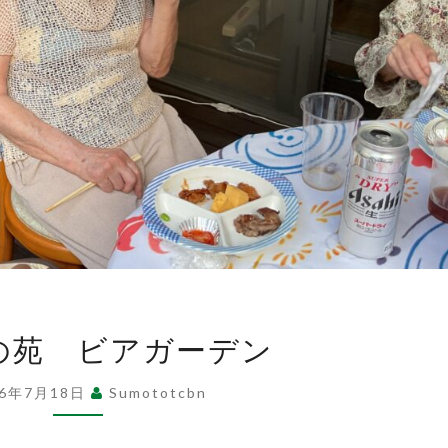
あ
の苑 ビアガーデン
け
ぼ
26年7月18日
Sumototcbn
の
苑