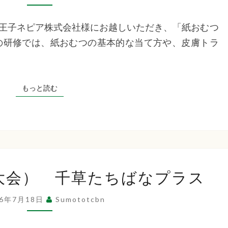
研
修
王子ネピア株式会社様にお越しいただき、「紙おむつ
千
の研修では、紙おむつの基本的な当て方や、皮膚トラ
草
た
ち
もっと読む
もっと読む
ば
な
プ
ラ
ス
夏
大会） 千草たちばなプラス
祭
り
26年7月18日
Sumototcbn
（ゲ
ー