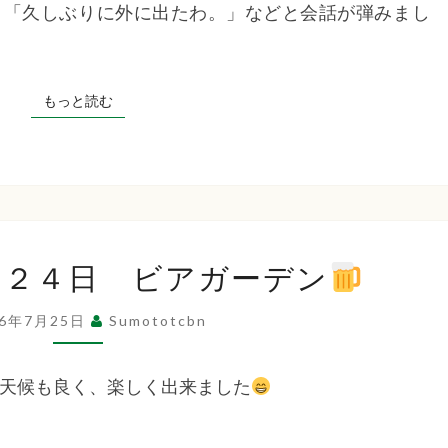
ち
」「久しぶりに外に出たわ。」などと会話が弾みまし
越
祭
ば
り
もっと読む
もっと読む
見
物』
な
福
２
月２４日 ビアガーデン
０
祉
２
26年7月25日
Sumototcbn
６
年
会
天候も良く、楽しく出来ました
7
月