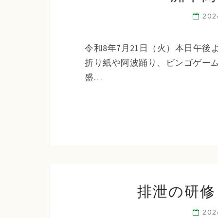
20
令和8年7月21日（火）本日午
折り紙や阿波踊り、ビンゴゲー
盛…
排泄の研修
20