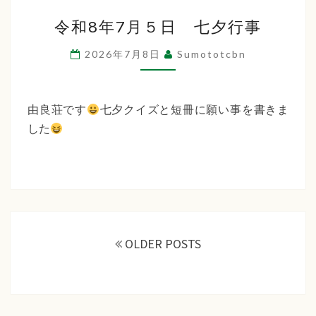
令
令和8年7月５日 七夕行事
和
8
2026年7月8日
Sumototcbn
年
7
月
由良荘です
七夕クイズと短冊に願い事を書きま
５
した
日
七
夕
行
投
事
稿
OLDER POSTS
ナ
ビ
ゲ
ー