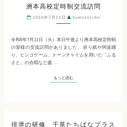
洲
洲本高校定時制交流訪問
本
高
2026年7月21日
Sumototcbn
校
定
時
令和8年7月21日（火）本日午後より洲本高校定時制
制
の皆様の交流訪問がありました。 折り紙や阿波踊
交
り、ビンゴゲーム、トーンチャイムを用いた「ふる
流
さと」の合唱など盛…
訪
問
もっと読む
もっと読む
排
排泄の研修 千草たちばなプラス
泄