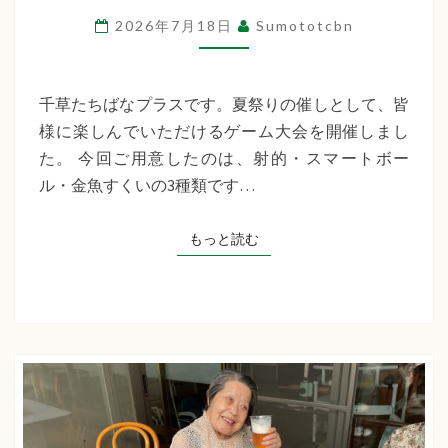
（ゲ
2026年7月18日
Sumototcbn
ー
ム
大
千草たちばなプラスです。夏祭りの催しとして、皆
会）
様に楽しんでいただけるゲーム大会を開催しまし
千
た。 今回ご用意したのは、射的・スマートボー
草
ル・金魚すくいの3種類です…
た
ち
もっと読む
もっと読む
ば
な
プ
ラ
ス