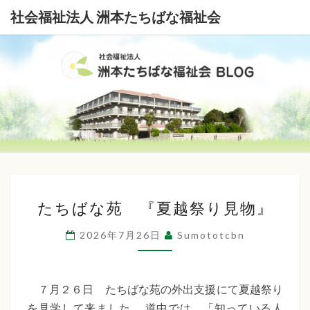
社会福祉法人 洲本たちばな福祉会
社
会
福
祉
た
法
たちばな苑 『夏越祭り見物』
ち
ば
人
2026年7月26日
Sumototcbn
な
洲
苑
本
『夏
７月２６日 たちばな苑の外出支援にて夏越祭り
越
を見学して来ました。 道中では、「知っている人