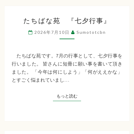
た
たちばな苑 『七夕行事』
ち
ば
2026年7月10日
Sumototcbn
な
苑
『七
たちばな苑です。7月の行事として、七夕行事を
夕
行いました。 皆さんに短冊に願い事を書いて頂き
行
ました。 「今年は何にしよう」「何がええかな」
事』
とすごく悩まれていまし…
もっと読む
もっと読む