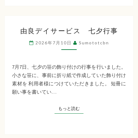
ン
由
由良デイサービス 七夕行事
良
デ
2026年7月10日
Sumototcbn
イ
サ
ー
7月7日、七夕の笹の飾り付けの行事を行いました。
ビ
小さな笹に、事前に折り紙で作成していた飾り付け
ス
素材を 利用者様につけていただきました。 短冊に
七
願い事を書いてい…
夕
行
もっと読む
もっと読む
事