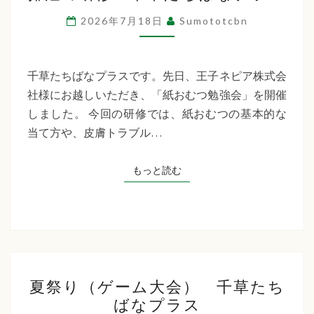
の
2026年7月18日
Sumototcbn
研
修
千
千草たちばなプラスです。先日、王子ネピア株式会
草
社様にお越しいただき、「紙おむつ勉強会」を開催
た
しました。 今回の研修では、紙おむつの基本的な
ち
当て方や、皮膚トラブル…
ば
な
もっと読む
もっと読む
プ
ラ
ス
夏
夏祭り（ゲーム大会） 千草たち
祭
ばなプラス
り