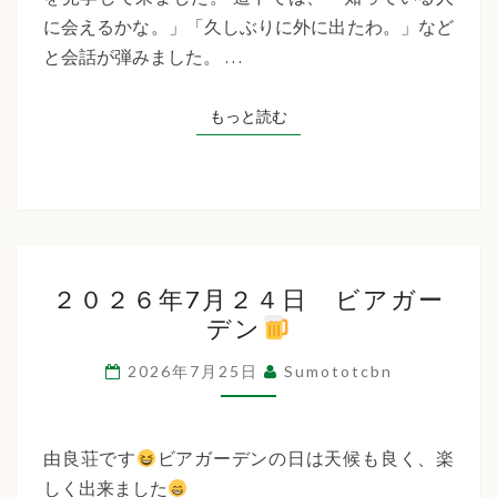
た
祭
に会えるかな。」「久しぶりに外に出たわ。」など
ち
り
と会話が弾みました。 …
見
ば
物』
もっと読む
もっと読む
な
福
祉
会
２
２０２６年7月２４日 ビアガー
０
デン
２
６
2026年7月25日
Sumototcbn
年
7
月
由良荘です
ビアガーデンの日は天候も良く、楽
２
しく出来ました