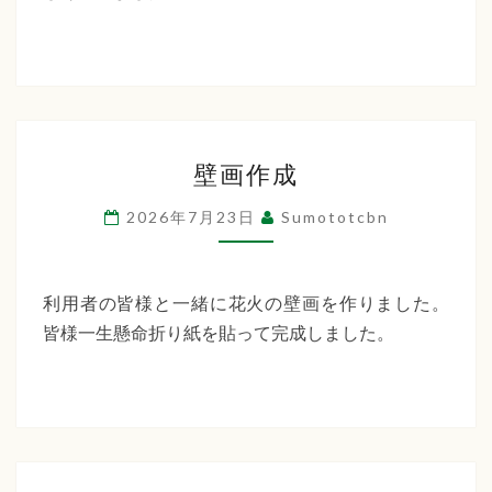
４
日
ビ
ア
ガ
壁
ー
壁画作成
画
デ
作
2026年7月23日
Sumototcbn
ン
成
利用者の皆様と一緒に花火の壁画を作りました。
皆様一生懸命折り紙を貼って完成しました。