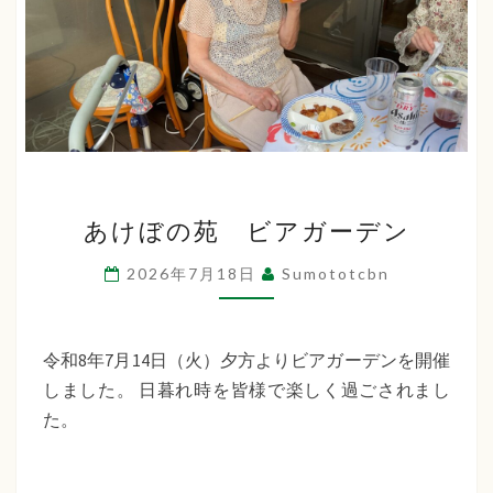
あ
あけぼの苑 ビアガーデン
け
ぼ
2026年7月18日
Sumototcbn
の
苑
ビ
令和8年7月14日（火）夕方よりビアガーデンを開催
ア
しました。 日暮れ時を皆様で楽しく過ごされまし
ガ
た。
ー
デ