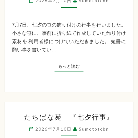
2026年7月10日
Sumototcbn
イ
サ
ー
7月7日、七夕の笹の飾り付けの行事を行いました。
ビ
小さな笹に、事前に折り紙で作成していた飾り付け
ス
素材を 利用者様につけていただきました。 短冊に
七
願い事を書いてい…
夕
行
もっと読む
もっと読む
事
た
たちばな苑 『七夕行事』
ち
ば
2026年7月10日
Sumototcbn
な