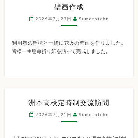
壁
ー
壁画作成
画
デ
作
2026年7月23日
Sumototcbn
ン
成
利用者の皆様と一緒に花火の壁画を作りました。
皆様一生懸命折り紙を貼って完成しました。
洲
洲本高校定時制交流訪問
本
高
2026年7月21日
Sumototcbn
校
定
時