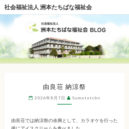
社会福祉法人 洲本たちばな福祉会
社
会
福
祉
由
法
由良荘 納涼祭
良
荘
人
2026年8月7日
Sumototcbn
納
洲
涼
本
祭
由良荘では納涼祭の余興として、カラオケを行った
後にアイスクリームを食べました。