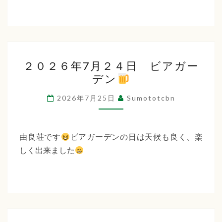
２
２０２６年7月２４日 ビアガー
０
デン
２
６
2026年7月25日
Sumototcbn
年
7
月
由良荘です
ビアガーデンの日は天候も良く、楽
２
しく出来ました
４
日
ビ
ア
ガ