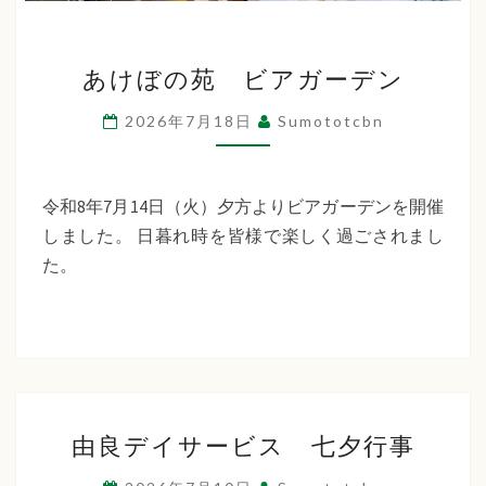
あ
あけぼの苑 ビアガーデン
け
ぼ
2026年7月18日
Sumototcbn
の
苑
ビ
令和8年7月14日（火）夕方よりビアガーデンを開催
ア
しました。 日暮れ時を皆様で楽しく過ごされまし
ガ
た。
ー
デ
ン
由
由良デイサービス 七夕行事
良
デ