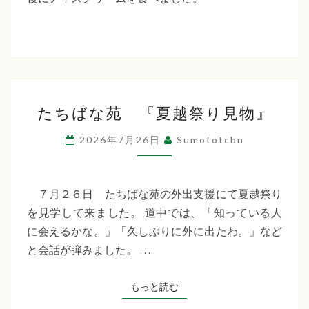
た
ち
ば
な
た
福
たちばな苑 『夏越祭り見物』
ち
祉
ば
2026年7月26日
Sumototcbn
な
会
苑
『夏
７月２６日 たちばな苑の外出支援にて夏越祭り
越
を見学して来ました。 道中では、「知っている人
祭
に会えるかな。」「久しぶりに外に出たわ。」など
り
と会話が弾みました。 …
見
物』
もっと読む
もっと読む