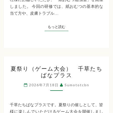
た
しました。 今回の研修では、紙おむつの基本的な
ち
当て方や、皮膚トラブル…
ば
な
もっと読む
もっと読む
プ
ラ
ス
夏
夏祭り（ゲーム大会） 千草たち
祭
ばなプラス
り
（ゲ
2026年7月18日
Sumototcbn
ー
ム
大
千草たちばなプラスです。夏祭りの催しとして、皆
会）
様に楽しんでいただけるゲーム大会を開催しまし