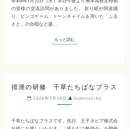
令和8年7月21日（火）本日午後より洲本高校定時制
制
の皆様の交流訪問がありました。 折り紙や阿波踊
交
り、ビンゴゲーム、トーンチャイムを用いた「ふる
流
さと」の合唱など盛…
訪
問
もっと読む
もっと読む
排
排泄の研修 千草たちばなプラス
泄
の
2026年7月18日
Sumototcbn
研
修
千
千草たちばなプラスです。先日、王子ネピア株式会
草
社様にお越しいただき、「紙おむつ勉強会」を開催