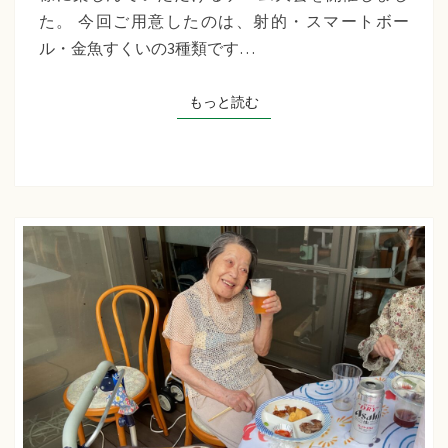
千
た。 今回ご用意したのは、射的・スマートボー
草
ル・金魚すくいの3種類です…
た
ち
もっと読む
もっと読む
ば
な
プ
ラ
ス