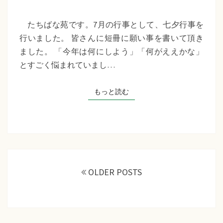
苑
『七
たちばな苑です。7月の行事として、七夕行事を
夕
行いました。 皆さんに短冊に願い事を書いて頂き
行
ました。 「今年は何にしよう」「何がええかな」
事』
とすごく悩まれていまし…
もっと読む
もっと読む
投
稿
OLDER POSTS
ナ
ビ
ゲ
ー