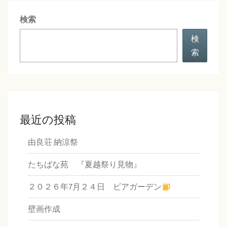
シ
検索
ョ
ン
検
索
最近の投稿
由良荘 納涼祭
たちばな苑 『夏越祭り見物』
２０２６年7月２４日 ビアガーデン
壁画作成