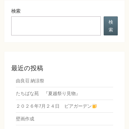
シ
検索
ョ
ン
検
索
最近の投稿
由良荘 納涼祭
たちばな苑 『夏越祭り見物』
２０２６年7月２４日 ビアガーデン
壁画作成