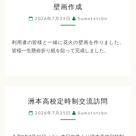
壁
ー
壁画作成
画
デ
作
2026年7月23日
Sumototcbn
ン
成
利用者の皆様と一緒に花火の壁画を作りました。
皆様一生懸命折り紙を貼って完成しました。
洲
洲本高校定時制交流訪問
本
高
2026年7月21日
Sumototcbn
校
定
時