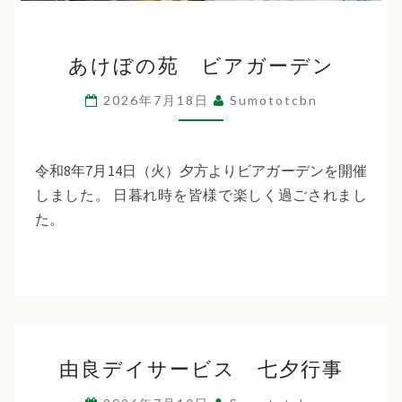
あ
あけぼの苑 ビアガーデン
け
ぼ
2026年7月18日
Sumototcbn
の
苑
ビ
令和8年7月14日（火）夕方よりビアガーデンを開催
ア
しました。 日暮れ時を皆様で楽しく過ごされまし
ガ
た。
ー
デ
ン
由
由良デイサービス 七夕行事
良
デ