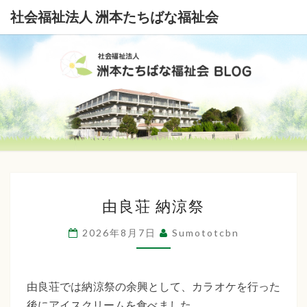
社会福祉法人 洲本たちばな福祉会
社
会
福
祉
由
法
由良荘 納涼祭
良
荘
人
2026年8月7日
Sumototcbn
納
洲
涼
本
祭
由良荘では納涼祭の余興として、カラオケを行った
後にアイスクリームを食べました。