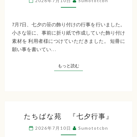
2026年7月10日
Sumototcbn
イ
サ
ー
7月7日、七夕の笹の飾り付けの行事を行いました。
ビ
小さな笹に、事前に折り紙で作成していた飾り付け
ス
素材を 利用者様につけていただきました。 短冊に
七
願い事を書いてい…
夕
行
もっと読む
もっと読む
事
た
たちばな苑 『七夕行事』
ち
ば
2026年7月10日
Sumototcbn
な