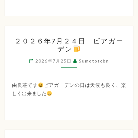
２
２０２６年7月２４日 ビアガー
０
デン
２
６
2026年7月25日
Sumototcbn
年
7
月
由良荘です
ビアガーデンの日は天候も良く、楽
２
しく出来ました
４
日
ビ
ア
ガ