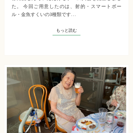
千
た。 今回ご用意したのは、射的・スマートボー
草
ル・金魚すくいの3種類です…
た
ち
もっと読む
もっと読む
ば
な
プ
ラ
ス