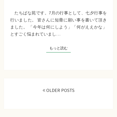
苑
『七
たちばな苑です。7月の行事として、七夕行事を
夕
行いました。 皆さんに短冊に願い事を書いて頂き
行
ました。 「今年は何にしよう」「何がええかな」
事』
とすごく悩まれていまし…
もっと読む
もっと読む
投
稿
OLDER POSTS
ナ
ビ
ゲ
ー