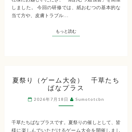
た
しました。 今回の研修では、紙おむつの基本的な
ち
当て方や、皮膚トラブル…
ば
な
もっと読む
もっと読む
プ
ラ
ス
夏
夏祭り（ゲーム大会） 千草たち
祭
ばなプラス
り
（ゲ
2026年7月18日
Sumototcbn
ー
ム
大
千草たちばなプラスです。夏祭りの催しとして、皆
会）
様に楽しんでいただけるゲーム大会を開催しまし