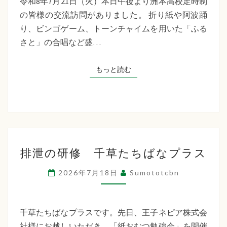
令和8年7月21日（火）本日午後より洲本高校定時制
制
の皆様の交流訪問がありました。 折り紙や阿波踊
交
り、ビンゴゲーム、トーンチャイムを用いた「ふる
流
さと」の合唱など盛…
訪
問
もっと読む
もっと読む
排
排泄の研修 千草たちばなプラス
泄
の
2026年7月18日
Sumototcbn
研
修
千
千草たちばなプラスです。先日、王子ネピア株式会
草
社様にお越しいただき、「紙おむつ勉強会」を開催