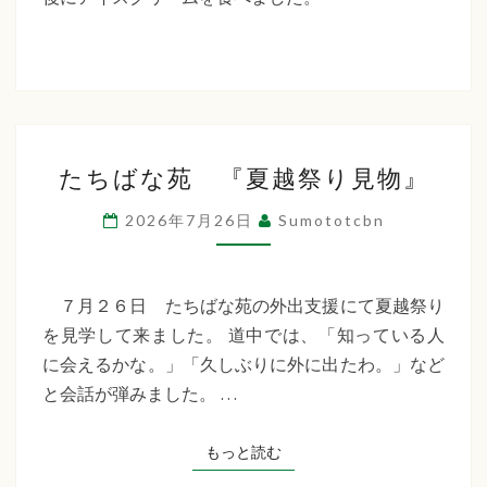
た
ち
ば
な
た
福
たちばな苑 『夏越祭り見物』
ち
祉
ば
2026年7月26日
Sumototcbn
な
会
苑
『夏
７月２６日 たちばな苑の外出支援にて夏越祭り
越
を見学して来ました。 道中では、「知っている人
祭
に会えるかな。」「久しぶりに外に出たわ。」など
り
と会話が弾みました。 …
見
物』
もっと読む
もっと読む