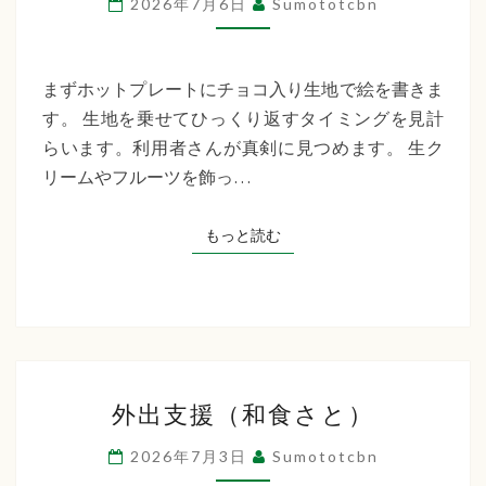
2026年7月6日
Sumototcbn
サ
ー
ビ
まずホットプレートにチョコ入り生地で絵を書きま
ス
す。 生地を乗せてひっくり返すタイミングを見計
名
らいます。利用者さんが真剣に見つめます。 生ク
物
リームやフルーツを飾っ…
お
絵
もっと読む
もっと読む
描
き
ホ
ッ
ト
外
ケ
外出支援（和食さと）
出
ー
支
2026年7月3日
Sumototcbn
キ
援