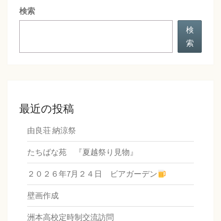
ン
検索
検
索
最近の投稿
由良荘 納涼祭
たちばな苑 『夏越祭り見物』
２０２６年7月２４日 ビアガーデン
壁画作成
洲本高校定時制交流訪問