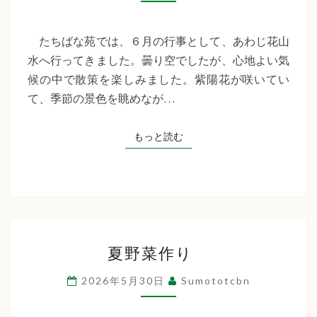
な
苑
『あ
たちばな苑では、６月の行事として、あわじ花山
わ
水へ行ってきました。曇り空でしたが、心地よい気
じ
候の中で散策を楽しみました。紫陽花が咲いてい
花
て、季節の景色を眺めなが…
山
水』
もっと読む
もっと読む
夏
夏野菜作り
野
菜
2026年5月30日
Sumototcbn
作
り