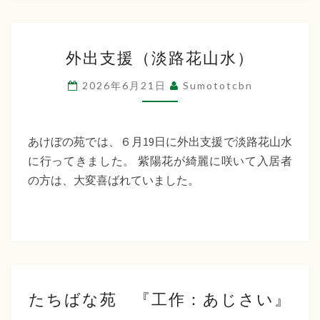
荘
外
外出支援（淡路花山水）
出
支
2026年6月21日
Sumototcbn
援
（淡
路
あけぼの苑では、６月19日に外出支援で淡路花山水
花
に行ってきました。 紫陽花が綺麗に咲いて入居者
山
の方は、大変喜ばれていました。
水）
た
たちばな苑 『工作：あじさい』
ち