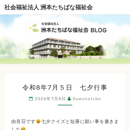
社会福祉法人 洲本たちばな福祉会
社
会
福
祉
令
法
令和8年7月５日 七夕行事
和
8
人
2026年7月8日
Sumototcbn
年
洲
7
本
月
由良荘です
七夕クイズと短冊に願い事を書きま
５
した