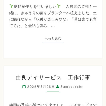
夏野菜作りを行いました
入居者の皆様と一
緒に、きゅうりの苗をプランターへ植えました。土
に触れながら「収穫が楽しみやな」「昔は家でも育
ててた」と会話も弾み、…
もっと読む
もっと読む
由
由良デイサービス 工作行事
良
デ
2026年5月28日
Sumototcbn
イ
サ
ー
梅雨の季節が近づいて来ました。 デイサービスで