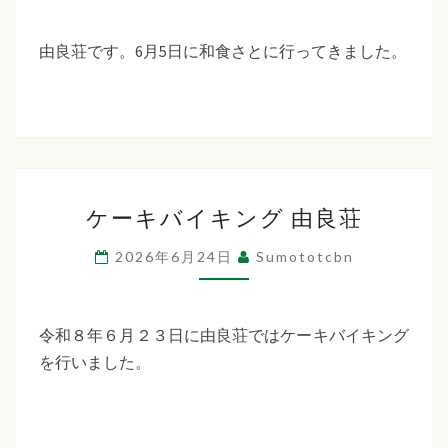
作
（和
り
食
由良荘です。6月5日に和食さとに行ってきました。
さ
と）
ケ
ケーキバイキング 由良荘
ー
キ
2026年6月24日
Sumototcbn
バ
イ
キ
令和８年６月２３日に由良荘ではケーキバイキング
ン
を行いました。
グ
由
良