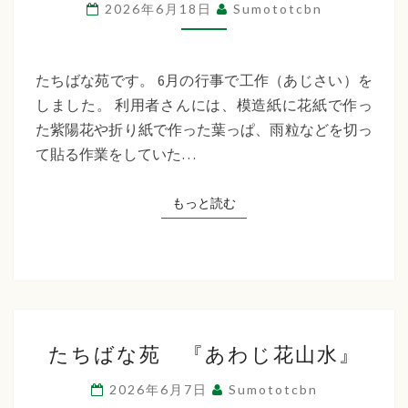
ば
2026年6月18日
Sumototcbn
な
苑
『工
たちばな苑です。 6月の行事で工作（あじさい）を
作：
しました。 利用者さんには、模造紙に花紙で作っ
あ
た紫陽花や折り紙で作った葉っぱ、雨粒などを切っ
じ
て貼る作業をしていた…
さ
い』
もっと読む
もっと読む
た
たちばな苑 『あわじ花山水』
ち
ば
2026年6月7日
Sumototcbn