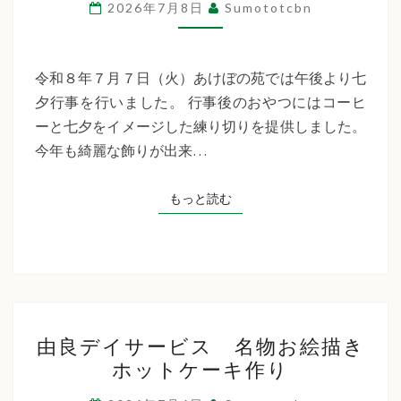
ぼ
2026年7月8日
Sumototcbn
の
苑
七
令和８年７月７日（火）あけぼの苑では午後より七
夕
夕行事を行いました。 行事後のおやつにはコーヒ
飾
ーと七夕をイメージした練り切りを提供しました。
り
今年も綺麗な飾りが出来…
もっと読む
もっと読む
由
由良デイサービス 名物お絵描き
良
ホットケーキ作り
デ
イ