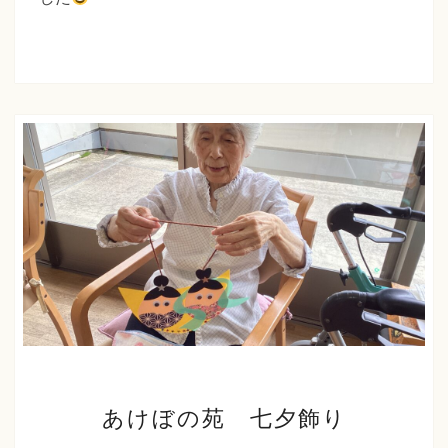
た
日
ち
七
夕
ば
行
な
事
福
祉
会
あ
あけぼの苑 七夕飾り
け