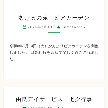
あ
あけぼの苑 ビアガーデン
け
ぼ
2026年7月18日
Sumototcbn
の
苑
ビ
令和8年7月14日（火）夕方よりビアガーデンを開催
ア
しました。 日暮れ時を皆様で楽しく過ごされまし
ガ
た。
ー
デ
ン
由
由良デイサービス 七夕行事
良
デ