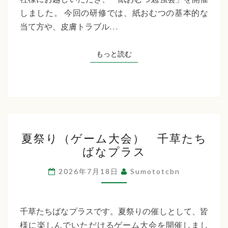
た
しました。 今回の研修では、紙おむつの基本的な
ち
当て方や、皮膚トラブル…
ば
な
もっと読む
もっと読む
プ
ラ
ス
夏
夏祭り（ゲーム大会） 千草たち
祭
ばなプラス
り
（ゲ
2026年7月18日
Sumototcbn
ー
ム
大
千草たちばなプラスです。夏祭りの催しとして、皆
会）
様に楽しんでいただけるゲーム大会を開催しまし