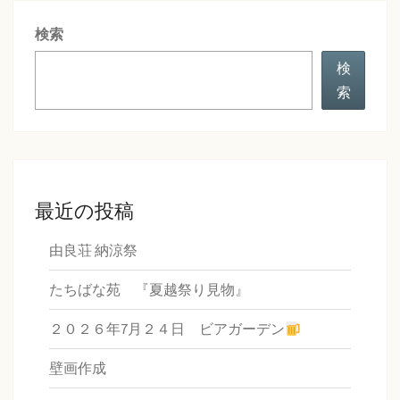
シ
検索
ョ
ン
検
索
最近の投稿
由良荘 納涼祭
たちばな苑 『夏越祭り見物』
２０２６年7月２４日 ビアガーデン
壁画作成