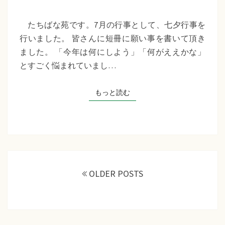
苑
『七
たちばな苑です。7月の行事として、七夕行事を
夕
行いました。 皆さんに短冊に願い事を書いて頂き
行
ました。 「今年は何にしよう」「何がええかな」
事』
とすごく悩まれていまし…
もっと読む
もっと読む
投
稿
OLDER POSTS
ナ
ビ
ゲ
ー