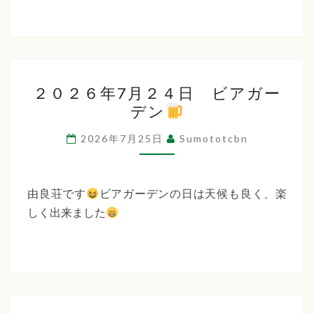
２
２０２６年7月２４日 ビアガー
０
デン
２
６
2026年7月25日
Sumototcbn
年
7
月
由良荘です
ビアガーデンの日は天候も良く、楽
２
しく出来ました
４
日
ビ
ア
ガ