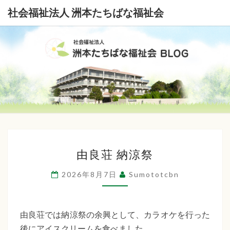
社会福祉法人 洲本たちばな福祉会
社
会
福
祉
由
法
由良荘 納涼祭
良
荘
人
2026年8月7日
Sumototcbn
納
洲
涼
本
祭
由良荘では納涼祭の余興として、カラオケを行った
後にアイスクリームを食べました。