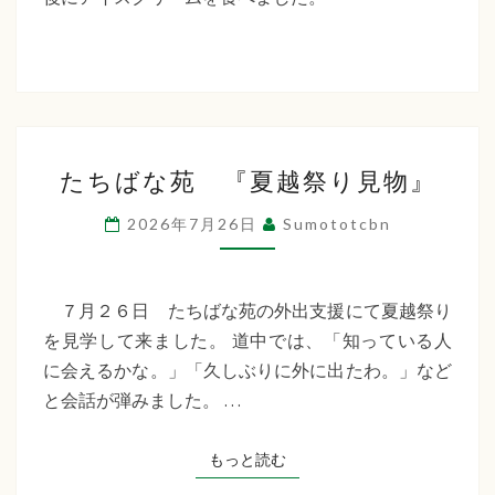
た
ち
ば
な
た
福
たちばな苑 『夏越祭り見物』
ち
祉
ば
2026年7月26日
Sumototcbn
な
会
苑
『夏
７月２６日 たちばな苑の外出支援にて夏越祭り
越
を見学して来ました。 道中では、「知っている人
祭
に会えるかな。」「久しぶりに外に出たわ。」など
り
と会話が弾みました。 …
見
物』
もっと読む
もっと読む