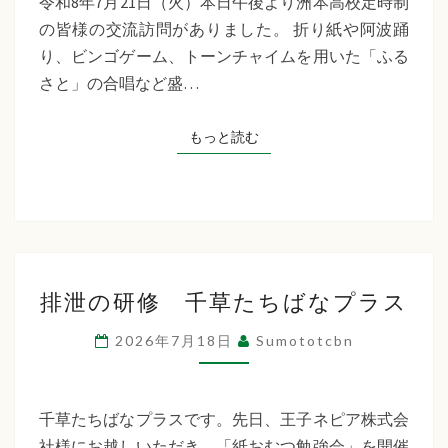
令和8年7月21日（火）本日午後より洲本高校定時制
制
の皆様の交流訪問がありました。 折り紙や阿波踊
交
り、ビンゴゲーム、トーンチャイムを用いた「ふる
流
さと」の合唱など盛…
訪
問
もっと読む
もっと読む
排
排泄の研修 千草たちばなプラス
泄
の
2026年7月18日
Sumototcbn
研
修
千
千草たちばなプラスです。先日、王子ネピア株式会
草
社様にお越しいただき、「紙おむつ勉強会」を開催