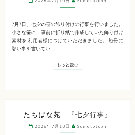
2026年7月10日
Sumototcbn
イ
サ
ー
7月7日、七夕の笹の飾り付けの行事を行いました。
ビ
小さな笹に、事前に折り紙で作成していた飾り付け
ス
素材を 利用者様につけていただきました。 短冊に
七
願い事を書いてい…
夕
行
もっと読む
もっと読む
事
た
たちばな苑 『七夕行事』
ち
ば
2026年7月10日
Sumototcbn
な