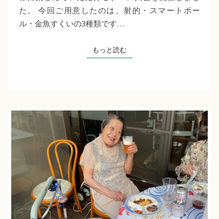
千
た。 今回ご用意したのは、射的・スマートボー
草
ル・金魚すくいの3種類です…
た
ち
もっと読む
もっと読む
ば
な
プ
ラ
ス