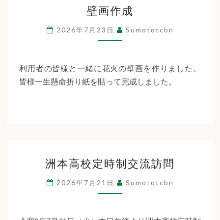
壁
ー
壁画作成
画
デ
作
2026年7月23日
Sumototcbn
ン
成
利用者の皆様と一緒に花火の壁画を作りました。
皆様一生懸命折り紙を貼って完成しました。
洲
洲本高校定時制交流訪問
本
高
2026年7月21日
Sumototcbn
校
定
時