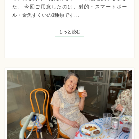
千
た。 今回ご用意したのは、射的・スマートボー
草
ル・金魚すくいの3種類です…
た
ち
もっと読む
もっと読む
ば
な
プ
ラ
ス