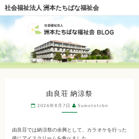
社会福祉法人 洲本たちばな福祉会
社
会
福
祉
由
法
由良荘 納涼祭
良
荘
人
2026年8月7日
Sumototcbn
納
洲
涼
本
祭
由良荘では納涼祭の余興として、カラオケを行った
後にアイスクリームを食べました。