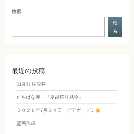
シ
検索
ョ
ン
検
索
最近の投稿
由良荘 納涼祭
たちばな苑 『夏越祭り見物』
２０２６年7月２４日 ビアガーデン
壁画作成