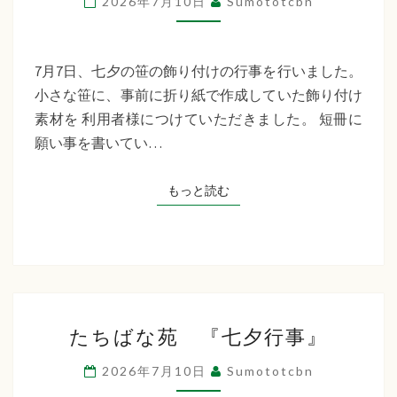
2026年7月10日
Sumototcbn
イ
サ
ー
7月7日、七夕の笹の飾り付けの行事を行いました。
ビ
小さな笹に、事前に折り紙で作成していた飾り付け
ス
素材を 利用者様につけていただきました。 短冊に
七
願い事を書いてい…
夕
行
もっと読む
もっと読む
事
た
たちばな苑 『七夕行事』
ち
ば
2026年7月10日
Sumototcbn
な