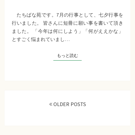
苑
『七
たちばな苑です。7月の行事として、七夕行事を
夕
行いました。 皆さんに短冊に願い事を書いて頂き
行
ました。 「今年は何にしよう」「何がええかな」
事』
とすごく悩まれていまし…
もっと読む
もっと読む
投
稿
OLDER POSTS
ナ
ビ
ゲ
ー