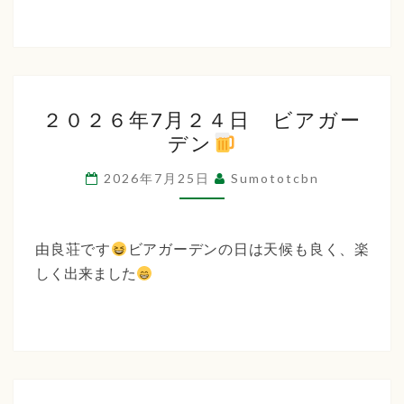
２
２０２６年7月２４日 ビアガー
０
デン
２
６
2026年7月25日
Sumototcbn
年
7
月
由良荘です
ビアガーデンの日は天候も良く、楽
２
しく出来ました
４
日
ビ
ア
ガ