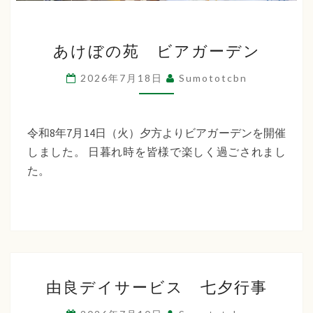
あ
あけぼの苑 ビアガーデン
け
ぼ
2026年7月18日
Sumototcbn
の
苑
ビ
令和8年7月14日（火）夕方よりビアガーデンを開催
ア
しました。 日暮れ時を皆様で楽しく過ごされまし
ガ
た。
ー
デ
ン
由
由良デイサービス 七夕行事
良
デ