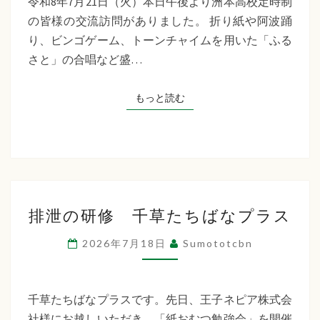
令和8年7月21日（火）本日午後より洲本高校定時制
制
の皆様の交流訪問がありました。 折り紙や阿波踊
交
り、ビンゴゲーム、トーンチャイムを用いた「ふる
流
さと」の合唱など盛…
訪
問
もっと読む
もっと読む
排
排泄の研修 千草たちばなプラス
泄
の
2026年7月18日
Sumototcbn
研
修
千
千草たちばなプラスです。先日、王子ネピア株式会
草
社様にお越しいただき、「紙おむつ勉強会」を開催