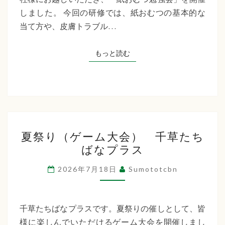
た
しました。 今回の研修では、紙おむつの基本的な
ち
当て方や、皮膚トラブル…
ば
な
もっと読む
もっと読む
プ
ラ
ス
夏
夏祭り（ゲーム大会） 千草たち
祭
ばなプラス
り
（ゲ
2026年7月18日
Sumototcbn
ー
ム
大
千草たちばなプラスです。夏祭りの催しとして、皆
会）
様に楽しんでいただけるゲーム大会を開催しまし