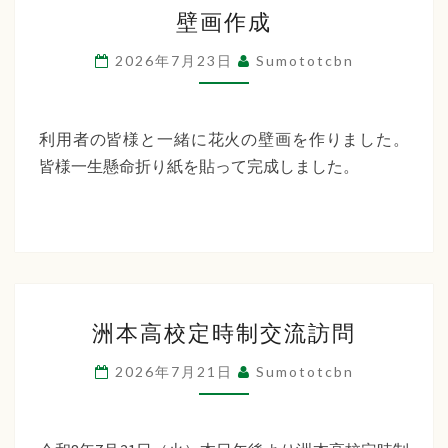
壁
ー
壁画作成
画
デ
作
2026年7月23日
Sumototcbn
ン
成
利用者の皆様と一緒に花火の壁画を作りました。
皆様一生懸命折り紙を貼って完成しました。
洲
洲本高校定時制交流訪問
本
高
2026年7月21日
Sumototcbn
校
定
時