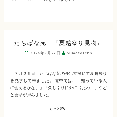
た
ち
ば
な
た
福
たちばな苑 『夏越祭り見物』
ち
祉
ば
2026年7月26日
Sumototcbn
な
会
苑
『夏
７月２６日 たちばな苑の外出支援にて夏越祭り
越
を見学して来ました。 道中では、「知っている人
祭
に会えるかな。」「久しぶりに外に出たわ。」など
り
と会話が弾みました。 …
見
物』
もっと読む
もっと読む