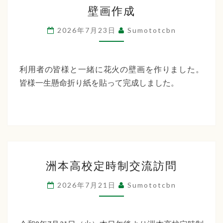
壁
ー
壁画作成
画
デ
作
2026年7月23日
Sumototcbn
ン
成
利用者の皆様と一緒に花火の壁画を作りました。
皆様一生懸命折り紙を貼って完成しました。
洲
洲本高校定時制交流訪問
本
高
2026年7月21日
Sumototcbn
校
定
時