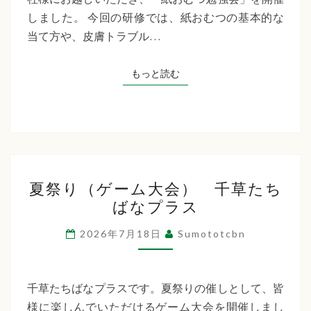
た
しました。 今回の研修では、紙おむつの基本的な
ち
当て方や、皮膚トラブル…
ば
な
もっと読む
もっと読む
プ
ラ
ス
夏
夏祭り（ゲーム大会） 千草たち
祭
ばなプラス
り
（ゲ
2026年7月18日
Sumototcbn
ー
ム
大
千草たちばなプラスです。夏祭りの催しとして、皆
会）
様に楽しんでいただけるゲーム大会を開催しまし