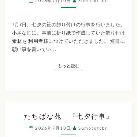
2026年7月10日
Sumototcbn
イ
サ
ー
7月7日、七夕の笹の飾り付けの行事を行いました。
ビ
小さな笹に、事前に折り紙で作成していた飾り付け
ス
素材を 利用者様につけていただきました。 短冊に
七
願い事を書いてい…
夕
行
もっと読む
もっと読む
事
た
たちばな苑 『七夕行事』
ち
ば
2026年7月10日
Sumototcbn
な