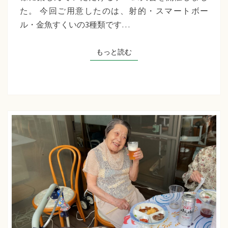
千
た。 今回ご用意したのは、射的・スマートボー
草
ル・金魚すくいの3種類です…
た
ち
もっと読む
もっと読む
ば
な
プ
ラ
ス