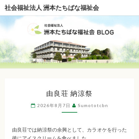
社会福祉法人 洲本たちばな福祉会
社
会
福
祉
由
法
由良荘 納涼祭
良
荘
人
2026年8月7日
Sumototcbn
納
洲
涼
本
祭
由良荘では納涼祭の余興として、カラオケを行った
後にアイスクリームを食べました。