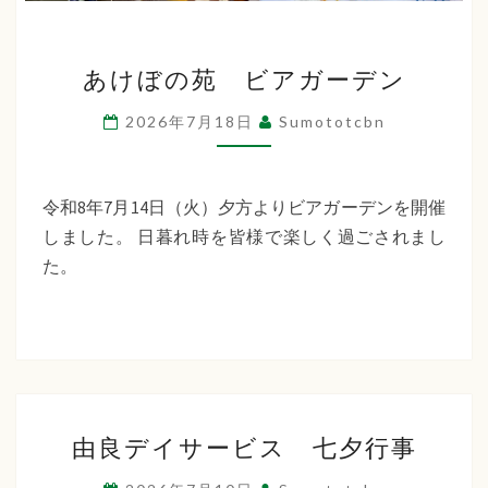
あ
あけぼの苑 ビアガーデン
け
ぼ
2026年7月18日
Sumototcbn
の
苑
ビ
令和8年7月14日（火）夕方よりビアガーデンを開催
ア
しました。 日暮れ時を皆様で楽しく過ごされまし
ガ
た。
ー
デ
ン
由
由良デイサービス 七夕行事
良
デ