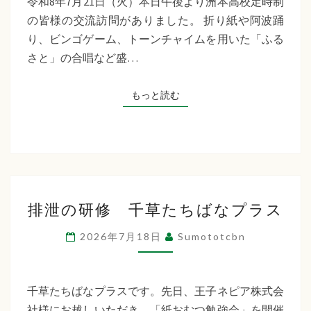
令和8年7月21日（火）本日午後より洲本高校定時制
制
の皆様の交流訪問がありました。 折り紙や阿波踊
交
り、ビンゴゲーム、トーンチャイムを用いた「ふる
流
さと」の合唱など盛…
訪
問
もっと読む
もっと読む
排
排泄の研修 千草たちばなプラス
泄
の
2026年7月18日
Sumototcbn
研
修
千
千草たちばなプラスです。先日、王子ネピア株式会
草
社様にお越しいただき、「紙おむつ勉強会」を開催