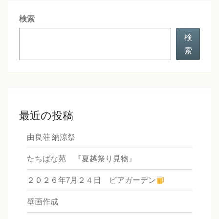
シ
検索
ョ
ン
検
索
最近の投稿
由良荘 納涼祭
たちばな苑 『夏越祭り見物』
２０２６年7月２４日 ビアガーデン
壁画作成