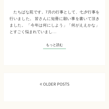
苑
『七
たちばな苑です。7月の行事として、七夕行事を
夕
行いました。 皆さんに短冊に願い事を書いて頂き
行
ました。 「今年は何にしよう」「何がええかな」
事』
とすごく悩まれていまし…
もっと読む
もっと読む
投
稿
OLDER POSTS
ナ
ビ
ゲ
ー