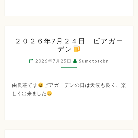
２
２０２６年7月２４日 ビアガー
０
デン
２
６
2026年7月25日
Sumototcbn
年
7
月
由良荘です
ビアガーデンの日は天候も良く、楽
２
しく出来ました
４
日
ビ
ア
ガ