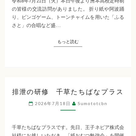
令和8年7月21日（火）本日午後より洲本高校定時制
制
の皆様の交流訪問がありました。 折り紙や阿波踊
交
り、ビンゴゲーム、トーンチャイムを用いた「ふる
流
さと」の合唱など盛…
訪
問
もっと読む
もっと読む
排
排泄の研修 千草たちばなプラス
泄
の
2026年7月18日
Sumototcbn
研
修
千
千草たちばなプラスです。先日、王子ネピア株式会
草
社様にお越しいただき、「紙おむつ勉強会」を開催