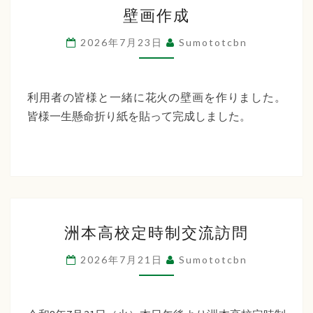
壁
ー
壁画作成
画
デ
作
2026年7月23日
Sumototcbn
ン
成
利用者の皆様と一緒に花火の壁画を作りました。
皆様一生懸命折り紙を貼って完成しました。
洲
洲本高校定時制交流訪問
本
高
2026年7月21日
Sumototcbn
校
定
時