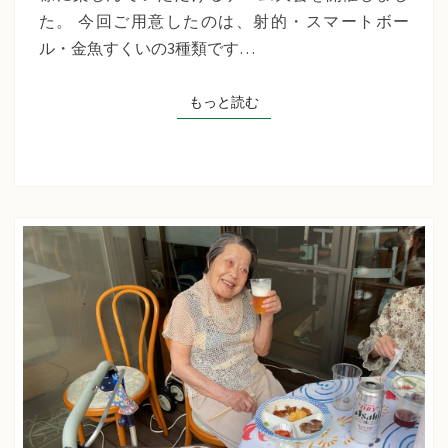
千
た。 今回ご用意したのは、射的・スマートボー
草
ル・金魚すくいの3種類です…
た
ち
もっと読む
もっと読む
ば
な
プ
ラ
ス