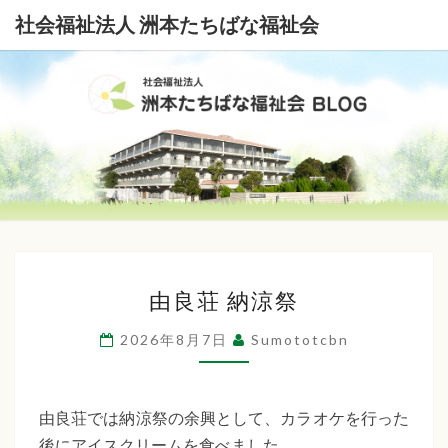
社会福祉法人 洲本たちばな福祉会
社
会
福
祉
由
法
由良荘 納涼祭
良
荘
人
2026年8月7日
Sumototcbn
納
洲
涼
本
祭
由良荘では納涼祭の余興として、カラオケを行った
後にアイスクリームを食べました。