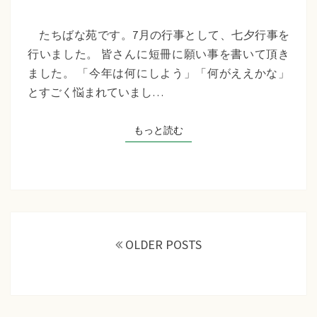
苑
『七
たちばな苑です。7月の行事として、七夕行事を
夕
行いました。 皆さんに短冊に願い事を書いて頂き
行
ました。 「今年は何にしよう」「何がええかな」
事』
とすごく悩まれていまし…
もっと読む
もっと読む
投
稿
OLDER POSTS
ナ
ビ
ゲ
ー