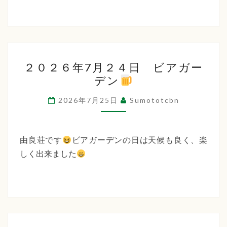
２
２０２６年7月２４日 ビアガー
０
デン
２
６
2026年7月25日
Sumototcbn
年
7
月
由良荘です
ビアガーデンの日は天候も良く、楽
２
しく出来ました
４
日
ビ
ア
ガ