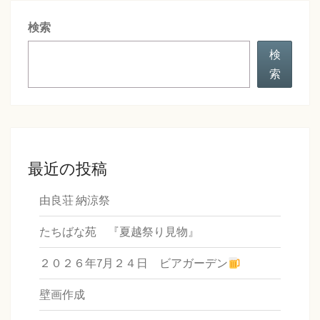
シ
検索
ョ
ン
検
索
最近の投稿
由良荘 納涼祭
たちばな苑 『夏越祭り見物』
２０２６年7月２４日 ビアガーデン
壁画作成