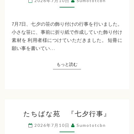
2026年7月10日
Sumototcbn
イ
サ
ー
7月7日、七夕の笹の飾り付けの行事を行いました。
ビ
小さな笹に、事前に折り紙で作成していた飾り付け
ス
素材を 利用者様につけていただきました。 短冊に
七
願い事を書いてい…
夕
行
もっと読む
もっと読む
事
た
たちばな苑 『七夕行事』
ち
ば
2026年7月10日
Sumototcbn
な