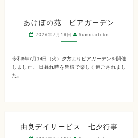
あ
あけぼの苑 ビアガーデン
け
ぼ
2026年7月18日
Sumototcbn
の
苑
ビ
令和8年7月14日（火）夕方よりビアガーデンを開催
ア
しました。 日暮れ時を皆様で楽しく過ごされまし
ガ
た。
ー
デ
ン
由
由良デイサービス 七夕行事
良
デ