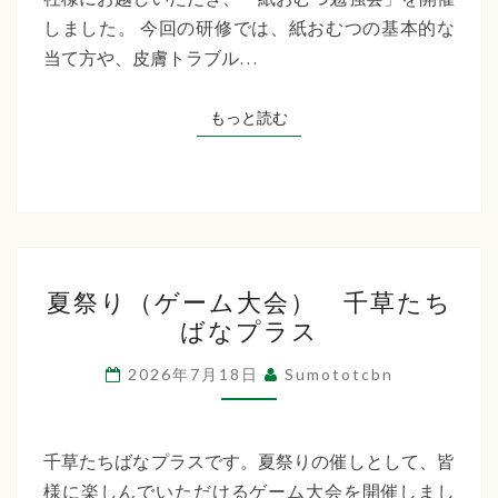
た
しました。 今回の研修では、紙おむつの基本的な
ち
当て方や、皮膚トラブル…
ば
な
もっと読む
もっと読む
プ
ラ
ス
夏
夏祭り（ゲーム大会） 千草たち
祭
ばなプラス
り
（ゲ
2026年7月18日
Sumototcbn
ー
ム
大
千草たちばなプラスです。夏祭りの催しとして、皆
会）
様に楽しんでいただけるゲーム大会を開催しまし