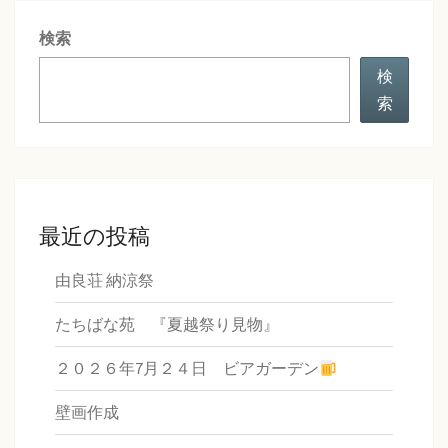
シ
検索
ョ
ン
検
索
最近の投稿
由良荘 納涼祭
たちばな苑 『夏越祭り見物』
２０２６年7月２４日 ビアガーデン
壁画作成