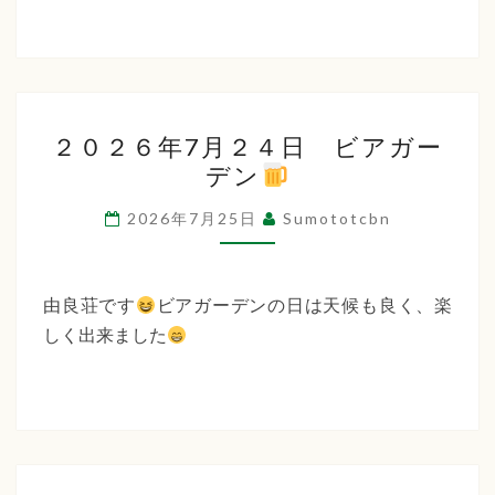
２
２０２６年7月２４日 ビアガー
０
デン
２
６
2026年7月25日
Sumototcbn
年
7
月
由良荘です
ビアガーデンの日は天候も良く、楽
２
しく出来ました
４
日
ビ
ア
ガ