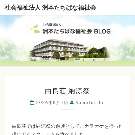
社会福祉法人 洲本たちばな福祉会
社
会
福
祉
由
法
由良荘 納涼祭
良
荘
人
2026年8月7日
Sumototcbn
納
洲
涼
本
祭
由良荘では納涼祭の余興として、カラオケを行った
後にアイスクリームを食べました。