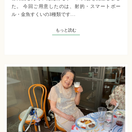
千
た。 今回ご用意したのは、射的・スマートボー
草
ル・金魚すくいの3種類です…
た
ち
もっと読む
もっと読む
ば
な
プ
ラ
ス