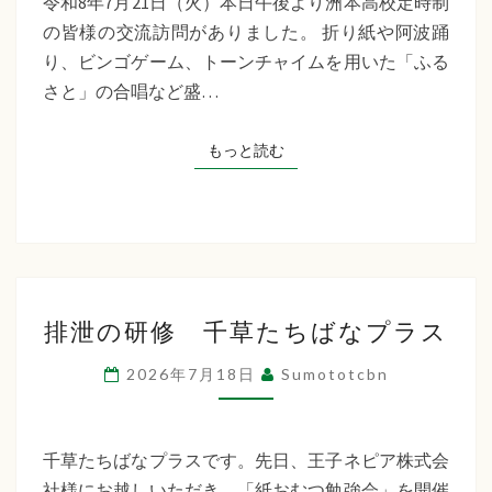
令和8年7月21日（火）本日午後より洲本高校定時制
制
の皆様の交流訪問がありました。 折り紙や阿波踊
交
り、ビンゴゲーム、トーンチャイムを用いた「ふる
流
さと」の合唱など盛…
訪
問
もっと読む
もっと読む
排
排泄の研修 千草たちばなプラス
泄
の
2026年7月18日
Sumototcbn
研
修
千
千草たちばなプラスです。先日、王子ネピア株式会
草
社様にお越しいただき、「紙おむつ勉強会」を開催