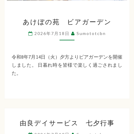
あ
あけぼの苑 ビアガーデン
け
ぼ
2026年7月18日
Sumototcbn
の
苑
ビ
令和8年7月14日（火）夕方よりビアガーデンを開催
ア
しました。 日暮れ時を皆様で楽しく過ごされまし
ガ
た。
ー
デ
ン
由
由良デイサービス 七夕行事
良
デ