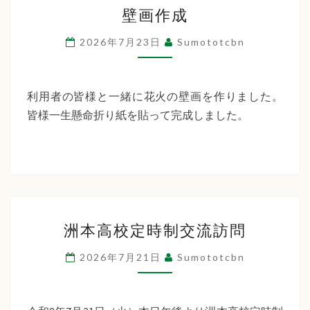
壁
ー
壁画作成
画
デ
作
2026年7月23日
Sumototcbn
ン
成
利用者の皆様と一緒に花火の壁画を作りました。
皆様一生懸命折り紙を貼って完成しました。
洲
洲本高校定時制交流訪問
本
高
2026年7月21日
Sumototcbn
校
定
時