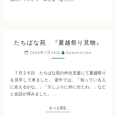
た
ち
ば
な
た
福
たちばな苑 『夏越祭り見物』
ち
祉
ば
2026年7月26日
Sumototcbn
な
会
苑
『夏
７月２６日 たちばな苑の外出支援にて夏越祭り
越
を見学して来ました。 道中では、「知っている人
祭
に会えるかな。」「久しぶりに外に出たわ。」など
り
と会話が弾みました。 …
見
物』
もっと読む
もっと読む