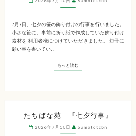
2026年7月10日
Sumototcbn
イ
サ
ー
7月7日、七夕の笹の飾り付けの行事を行いました。
ビ
小さな笹に、事前に折り紙で作成していた飾り付け
ス
素材を 利用者様につけていただきました。 短冊に
七
願い事を書いてい…
夕
行
もっと読む
もっと読む
事
た
たちばな苑 『七夕行事』
ち
ば
2026年7月10日
Sumototcbn
な