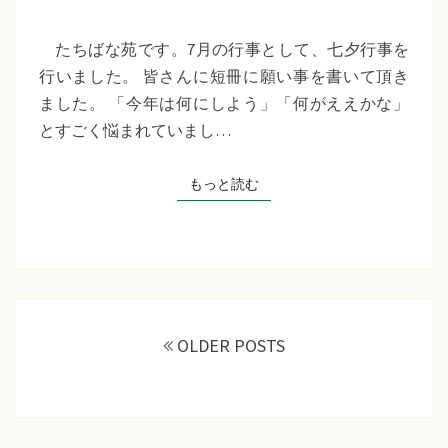
苑
『七
たちばな苑です。7月の行事として、七夕行事を
夕
行いました。 皆さんに短冊に願い事を書いて頂き
行
ました。 「今年は何にしよう」「何がええかな」
事』
とすごく悩まれていまし…
もっと読む
もっと読む
投
稿
OLDER POSTS
ナ
ビ
ゲ
ー