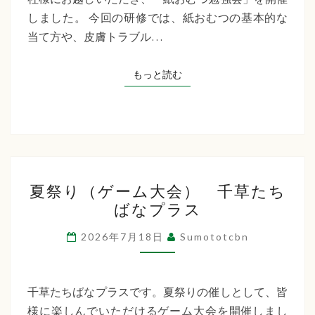
た
しました。 今回の研修では、紙おむつの基本的な
ち
当て方や、皮膚トラブル…
ば
な
もっと読む
もっと読む
プ
ラ
ス
夏
夏祭り（ゲーム大会） 千草たち
祭
ばなプラス
り
（ゲ
2026年7月18日
Sumototcbn
ー
ム
大
千草たちばなプラスです。夏祭りの催しとして、皆
会）
様に楽しんでいただけるゲーム大会を開催しまし