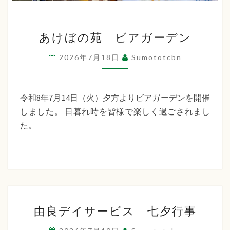
あ
あけぼの苑 ビアガーデン
け
ぼ
2026年7月18日
Sumototcbn
の
苑
ビ
令和8年7月14日（火）夕方よりビアガーデンを開催
ア
しました。 日暮れ時を皆様で楽しく過ごされまし
ガ
た。
ー
デ
ン
由
由良デイサービス 七夕行事
良
デ