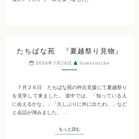
た
ち
ば
な
た
福
たちばな苑 『夏越祭り見物』
ち
祉
ば
2026年7月26日
Sumototcbn
な
会
苑
『夏
７月２６日 たちばな苑の外出支援にて夏越祭り
越
を見学して来ました。 道中では、「知っている人
祭
に会えるかな。」「久しぶりに外に出たわ。」など
り
と会話が弾みました。 …
見
物』
もっと読む
もっと読む