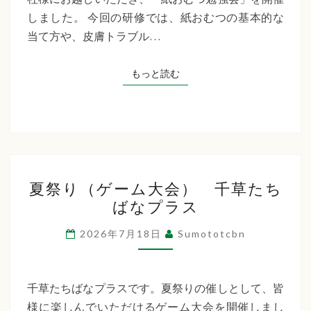
た
しました。 今回の研修では、紙おむつの基本的な
ち
当て方や、皮膚トラブル…
ば
な
もっと読む
もっと読む
プ
ラ
ス
夏
夏祭り（ゲーム大会） 千草たち
祭
ばなプラス
り
（ゲ
2026年7月18日
Sumototcbn
ー
ム
大
千草たちばなプラスです。夏祭りの催しとして、皆
会）
様に楽しんでいただけるゲーム大会を開催しまし