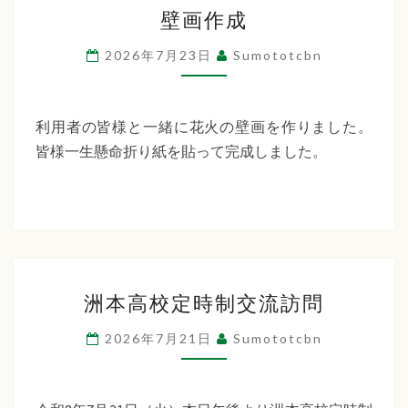
壁
ー
壁画作成
画
デ
作
2026年7月23日
Sumototcbn
ン
成
利用者の皆様と一緒に花火の壁画を作りました。
皆様一生懸命折り紙を貼って完成しました。
洲
洲本高校定時制交流訪問
本
高
2026年7月21日
Sumototcbn
校
定
時