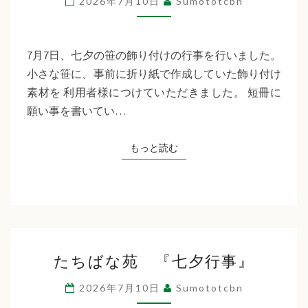
2026年7月10日
Sumototcbn
イ
サ
ー
7月7日、七夕の笹の飾り付けの行事を行いました。
ビ
小さな笹に、事前に折り紙で作成していた飾り付け
ス
素材を 利用者様につけていただきました。 短冊に
七
願い事を書いてい…
夕
行
もっと読む
もっと読む
事
た
たちばな苑 『七夕行事』
ち
ば
2026年7月10日
Sumototcbn
な