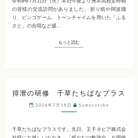
令和8年7月21日（火）本日午後より洲本高校定時制
制
の皆様の交流訪問がありました。 折り紙や阿波踊
交
り、ビンゴゲーム、トーンチャイムを用いた「ふる
流
さと」の合唱など盛…
訪
問
もっと読む
もっと読む
排
排泄の研修 千草たちばなプラス
泄
の
2026年7月18日
Sumototcbn
研
修
千
千草たちばなプラスです。先日、王子ネピア株式会
草
社様にお越しいただき、「紙おむつ勉強会」を開催