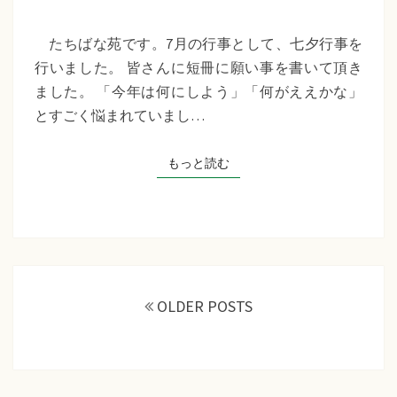
苑
『七
たちばな苑です。7月の行事として、七夕行事を
夕
行いました。 皆さんに短冊に願い事を書いて頂き
行
ました。 「今年は何にしよう」「何がええかな」
事』
とすごく悩まれていまし…
もっと読む
もっと読む
投
稿
OLDER POSTS
ナ
ビ
ゲ
ー