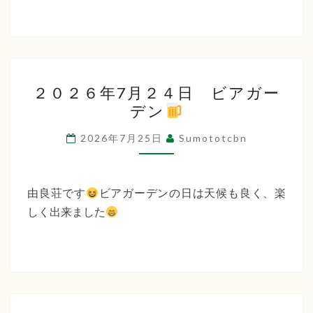
２
２０２６年7月２４日 ビアガー
０
デン
２
６
2026年7月25日
Sumototcbn
年
7
月
由良荘です
ビアガーデンの日は天候も良く、楽
２
しく出来ました
４
日
ビ
ア
ガ