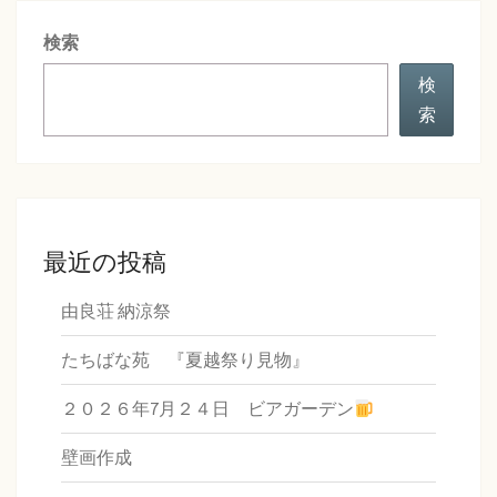
シ
検索
ョ
ン
検
索
最近の投稿
由良荘 納涼祭
たちばな苑 『夏越祭り見物』
２０２６年7月２４日 ビアガーデン
壁画作成