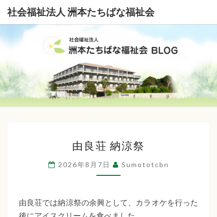
社会福祉法人 洲本たちばな福祉会
社
会
福
祉
由
法
由良荘 納涼祭
良
荘
人
2026年8月7日
Sumototcbn
納
洲
涼
本
祭
由良荘では納涼祭の余興として、カラオケを行った
後にアイスクリームを食べました。