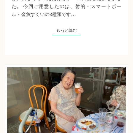
千
た。 今回ご用意したのは、射的・スマートボー
草
ル・金魚すくいの3種類です…
た
ち
もっと読む
もっと読む
ば
な
プ
ラ
ス