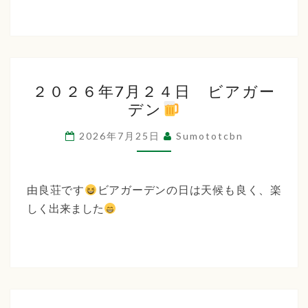
２
２０２６年7月２４日 ビアガー
０
デン
２
６
2026年7月25日
Sumototcbn
年
7
月
由良荘です
ビアガーデンの日は天候も良く、楽
２
しく出来ました
４
日
ビ
ア
ガ