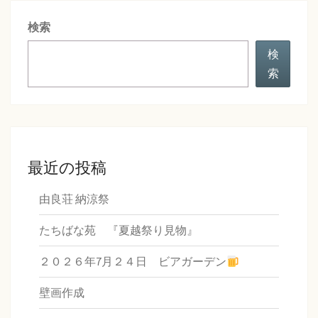
シ
検索
ョ
ン
検
索
最近の投稿
由良荘 納涼祭
たちばな苑 『夏越祭り見物』
２０２６年7月２４日 ビアガーデン
壁画作成