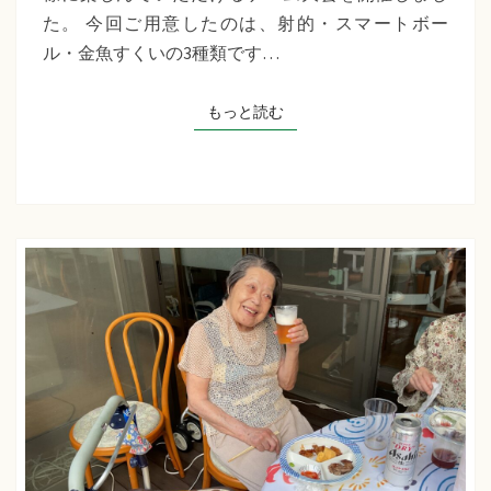
千
た。 今回ご用意したのは、射的・スマートボー
草
ル・金魚すくいの3種類です…
た
ち
もっと読む
もっと読む
ば
な
プ
ラ
ス