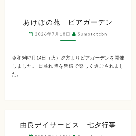
あ
あけぼの苑 ビアガーデン
け
ぼ
2026年7月18日
Sumototcbn
の
苑
ビ
令和8年7月14日（火）夕方よりビアガーデンを開催
ア
しました。 日暮れ時を皆様で楽しく過ごされまし
ガ
た。
ー
デ
ン
由
由良デイサービス 七夕行事
良
デ