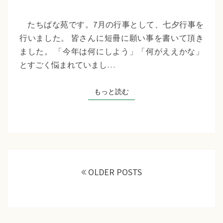
苑
『七
たちばな苑です。7月の行事として、七夕行事を
夕
行いました。 皆さんに短冊に願い事を書いて頂き
行
ました。 「今年は何にしよう」「何がええかな」
事』
とすごく悩まれていまし…
もっと読む
もっと読む
投
稿
OLDER POSTS
ナ
ビ
ゲ
ー