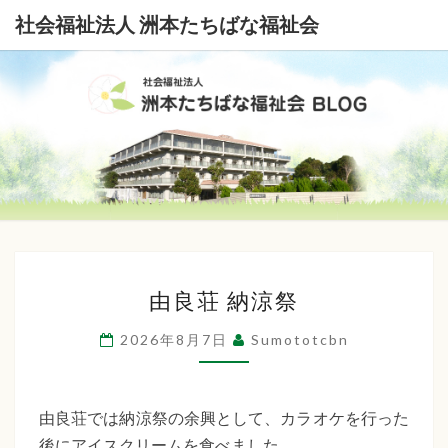
社会福祉法人 洲本たちばな福祉会
社
会
福
祉
由
法
由良荘 納涼祭
良
荘
人
2026年8月7日
Sumototcbn
納
洲
涼
本
祭
由良荘では納涼祭の余興として、カラオケを行った
後にアイスクリームを食べました。