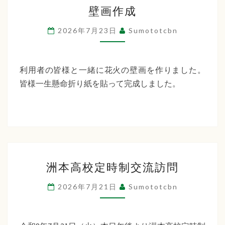
壁
ー
壁画作成
画
デ
作
2026年7月23日
Sumototcbn
ン
成
利用者の皆様と一緒に花火の壁画を作りました。
皆様一生懸命折り紙を貼って完成しました。
洲
洲本高校定時制交流訪問
本
高
2026年7月21日
Sumototcbn
校
定
時