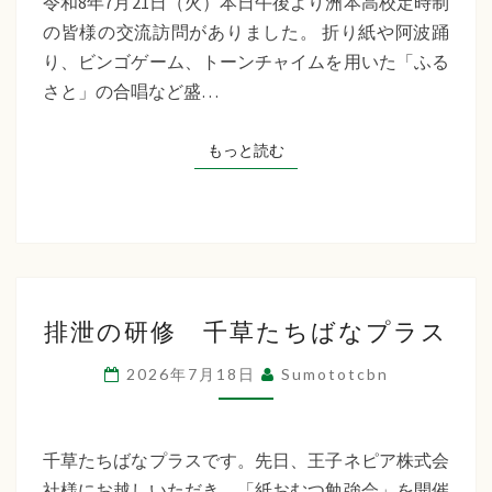
令和8年7月21日（火）本日午後より洲本高校定時制
制
の皆様の交流訪問がありました。 折り紙や阿波踊
交
り、ビンゴゲーム、トーンチャイムを用いた「ふる
流
さと」の合唱など盛…
訪
問
もっと読む
もっと読む
排
排泄の研修 千草たちばなプラス
泄
の
2026年7月18日
Sumototcbn
研
修
千
千草たちばなプラスです。先日、王子ネピア株式会
草
社様にお越しいただき、「紙おむつ勉強会」を開催