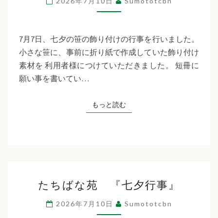
2026年7月10日
Sumototcbn
イ
サ
ー
7月7日、七夕の笹の飾り付けの行事を行いました。
ビ
小さな笹に、事前に折り紙で作成していた飾り付け
ス
素材を 利用者様につけていただきました。 短冊に
七
願い事を書いてい…
夕
行
もっと読む
もっと読む
事
た
たちばな苑 『七夕行事』
ち
ば
2026年7月10日
Sumototcbn
な