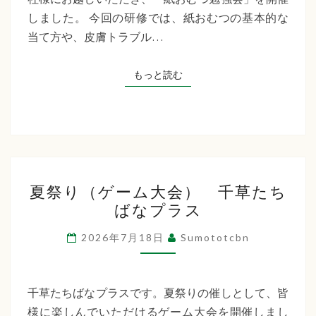
た
しました。 今回の研修では、紙おむつの基本的な
ち
当て方や、皮膚トラブル…
ば
な
もっと読む
もっと読む
プ
ラ
ス
夏
夏祭り（ゲーム大会） 千草たち
祭
ばなプラス
り
（ゲ
2026年7月18日
Sumototcbn
ー
ム
大
千草たちばなプラスです。夏祭りの催しとして、皆
会）
様に楽しんでいただけるゲーム大会を開催しまし