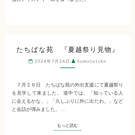
た
ち
ば
な
た
福
たちばな苑 『夏越祭り見物』
ち
祉
ば
2026年7月26日
Sumototcbn
な
会
苑
『夏
７月２６日 たちばな苑の外出支援にて夏越祭り
越
を見学して来ました。 道中では、「知っている人
祭
に会えるかな。」「久しぶりに外に出たわ。」など
り
と会話が弾みました。 …
見
物』
もっと読む
もっと読む