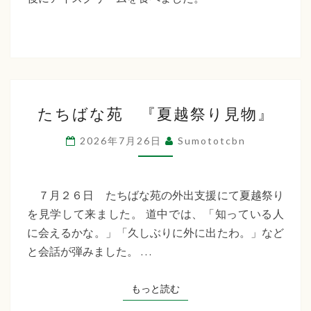
た
ち
ば
な
た
福
たちばな苑 『夏越祭り見物』
ち
祉
ば
2026年7月26日
Sumototcbn
な
会
苑
『夏
７月２６日 たちばな苑の外出支援にて夏越祭り
越
を見学して来ました。 道中では、「知っている人
祭
に会えるかな。」「久しぶりに外に出たわ。」など
り
と会話が弾みました。 …
見
物』
もっと読む
もっと読む