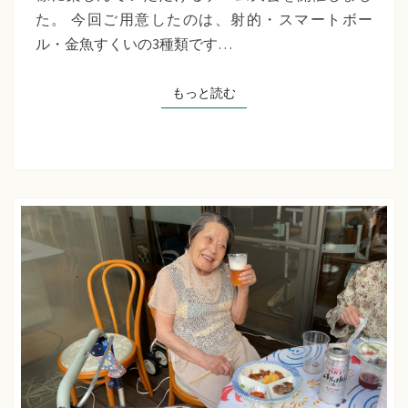
千
た。 今回ご用意したのは、射的・スマートボー
草
ル・金魚すくいの3種類です…
た
ち
もっと読む
もっと読む
ば
な
プ
ラ
ス