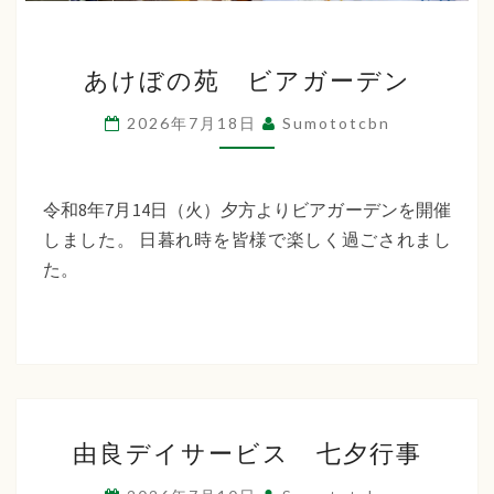
あ
あけぼの苑 ビアガーデン
け
ぼ
2026年7月18日
Sumototcbn
の
苑
ビ
令和8年7月14日（火）夕方よりビアガーデンを開催
ア
しました。 日暮れ時を皆様で楽しく過ごされまし
ガ
た。
ー
デ
ン
由
由良デイサービス 七夕行事
良
デ