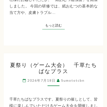
た
しました。 今回の研修では、紙おむつの基本的な
ち
当て方や、皮膚トラブル…
ば
な
もっと読む
もっと読む
プ
ラ
ス
夏
夏祭り（ゲーム大会） 千草たち
祭
ばなプラス
り
（ゲ
2026年7月18日
Sumototcbn
ー
ム
大
千草たちばなプラスです。夏祭りの催しとして、皆
会）
様に楽しんでいただけるゲーム大会を開催しまし