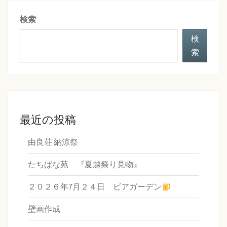
シ
検索
ョ
ン
検
索
最近の投稿
由良荘 納涼祭
たちばな苑 『夏越祭り見物』
２０２６年7月２４日 ビアガーデン
壁画作成