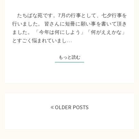
苑
『七
たちばな苑です。7月の行事として、七夕行事を
夕
行いました。 皆さんに短冊に願い事を書いて頂き
行
ました。 「今年は何にしよう」「何がええかな」
事』
とすごく悩まれていまし…
もっと読む
もっと読む
投
稿
OLDER POSTS
ナ
ビ
ゲ
ー