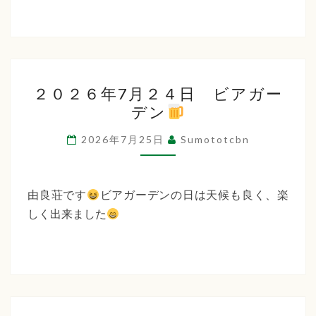
２
２０２６年7月２４日 ビアガー
０
デン
２
６
2026年7月25日
Sumototcbn
年
7
月
由良荘です
ビアガーデンの日は天候も良く、楽
２
しく出来ました
４
日
ビ
ア
ガ