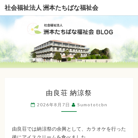
社会福祉法人 洲本たちばな福祉会
社
会
福
祉
由
法
由良荘 納涼祭
良
荘
人
2026年8月7日
Sumototcbn
納
洲
涼
本
祭
由良荘では納涼祭の余興として、カラオケを行った
後にアイスクリームを食べました。