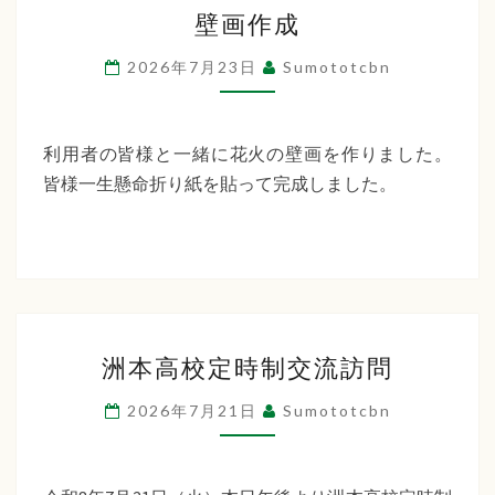
壁
ー
壁画作成
画
デ
作
2026年7月23日
Sumototcbn
ン
成
利用者の皆様と一緒に花火の壁画を作りました。
皆様一生懸命折り紙を貼って完成しました。
洲
洲本高校定時制交流訪問
本
高
2026年7月21日
Sumototcbn
校
定
時