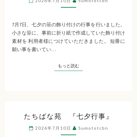
2026年7月10日
Sumototcbn
イ
サ
ー
7月7日、七夕の笹の飾り付けの行事を行いました。
ビ
小さな笹に、事前に折り紙で作成していた飾り付け
ス
素材を 利用者様につけていただきました。 短冊に
七
願い事を書いてい…
夕
行
もっと読む
もっと読む
事
た
たちばな苑 『七夕行事』
ち
ば
2026年7月10日
Sumototcbn
な