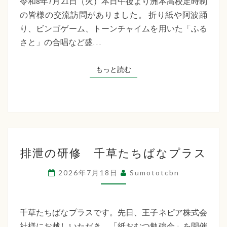
令和8年7月21日（火）本日午後より洲本高校定時制
制
の皆様の交流訪問がありました。 折り紙や阿波踊
交
り、ビンゴゲーム、トーンチャイムを用いた「ふる
流
さと」の合唱など盛…
訪
問
もっと読む
もっと読む
排
排泄の研修 千草たちばなプラス
泄
の
2026年7月18日
Sumototcbn
研
修
千
千草たちばなプラスです。先日、王子ネピア株式会
草
社様にお越しいただき、「紙おむつ勉強会」を開催