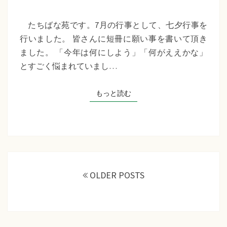
苑
『七
たちばな苑です。7月の行事として、七夕行事を
夕
行いました。 皆さんに短冊に願い事を書いて頂き
行
ました。 「今年は何にしよう」「何がええかな」
事』
とすごく悩まれていまし…
もっと読む
もっと読む
投
稿
OLDER POSTS
ナ
ビ
ゲ
ー