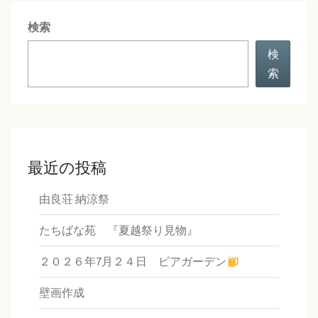
シ
検索
ョ
ン
検
索
最近の投稿
由良荘 納涼祭
たちばな苑 『夏越祭り見物』
２０２６年7月２４日 ビアガーデン
壁画作成