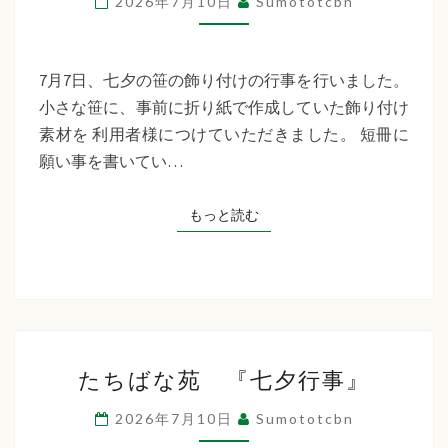
2026年7月10日
Sumototcbn
イ
サ
ー
7月7日、七夕の笹の飾り付けの行事を行いました。
ビ
小さな笹に、事前に折り紙で作成していた飾り付け
ス
素材を 利用者様につけていただきました。 短冊に
七
願い事を書いてい…
夕
行
もっと読む
もっと読む
事
た
たちばな苑 『七夕行事』
ち
ば
2026年7月10日
Sumototcbn
な