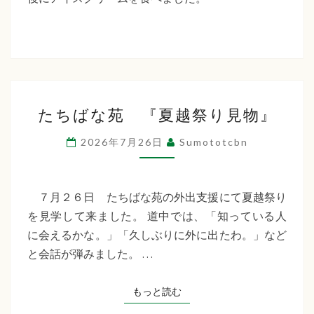
た
ち
ば
な
た
福
たちばな苑 『夏越祭り見物』
ち
祉
ば
2026年7月26日
Sumototcbn
な
会
苑
『夏
７月２６日 たちばな苑の外出支援にて夏越祭り
越
を見学して来ました。 道中では、「知っている人
祭
に会えるかな。」「久しぶりに外に出たわ。」など
り
と会話が弾みました。 …
見
物』
もっと読む
もっと読む