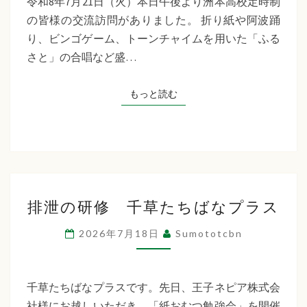
令和8年7月21日（火）本日午後より洲本高校定時制
制
の皆様の交流訪問がありました。 折り紙や阿波踊
交
り、ビンゴゲーム、トーンチャイムを用いた「ふる
流
さと」の合唱など盛…
訪
問
もっと読む
もっと読む
排
排泄の研修 千草たちばなプラス
泄
の
2026年7月18日
Sumototcbn
研
修
千
千草たちばなプラスです。先日、王子ネピア株式会
草
社様にお越しいただき、「紙おむつ勉強会」を開催