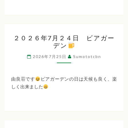
２
２０２６年7月２４日 ビアガー
０
デン
２
６
2026年7月25日
Sumototcbn
年
7
月
由良荘です
ビアガーデンの日は天候も良く、楽
２
しく出来ました
４
日
ビ
ア
ガ