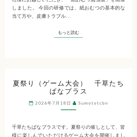
た
しました。 今回の研修では、紙おむつの基本的な
ち
当て方や、皮膚トラブル…
ば
な
もっと読む
もっと読む
プ
ラ
ス
夏
夏祭り（ゲーム大会） 千草たち
祭
ばなプラス
り
（ゲ
2026年7月18日
Sumototcbn
ー
ム
大
千草たちばなプラスです。夏祭りの催しとして、皆
会）
様に楽しんでいただけるゲーム大会を開催しまし