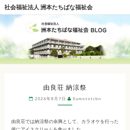
社会福祉法人 洲本たちばな福祉会
社
会
福
祉
由
法
由良荘 納涼祭
良
荘
人
2026年8月7日
Sumototcbn
納
洲
涼
本
祭
由良荘では納涼祭の余興として、カラオケを行った
後にアイスクリームを食べました。