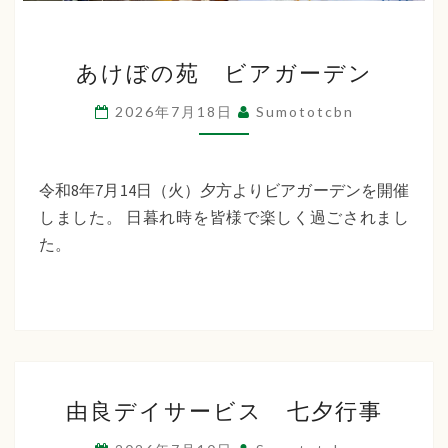
あ
あけぼの苑 ビアガーデン
け
ぼ
2026年7月18日
Sumototcbn
の
苑
ビ
令和8年7月14日（火）夕方よりビアガーデンを開催
ア
しました。 日暮れ時を皆様で楽しく過ごされまし
ガ
た。
ー
デ
ン
由
由良デイサービス 七夕行事
良
デ