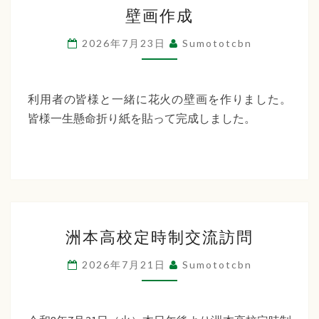
壁
ー
壁画作成
画
デ
作
2026年7月23日
Sumototcbn
ン
成
利用者の皆様と一緒に花火の壁画を作りました。
皆様一生懸命折り紙を貼って完成しました。
洲
洲本高校定時制交流訪問
本
高
2026年7月21日
Sumototcbn
校
定
時