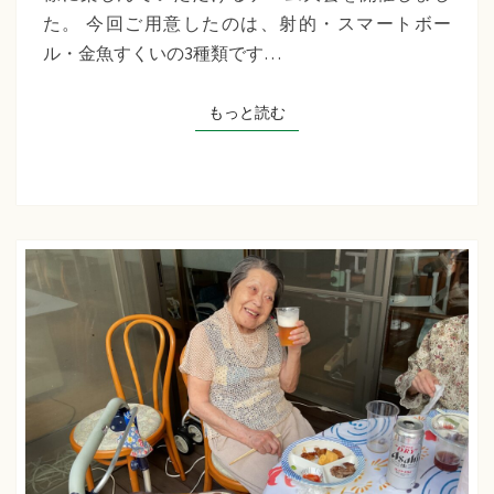
千
た。 今回ご用意したのは、射的・スマートボー
草
ル・金魚すくいの3種類です…
た
ち
もっと読む
もっと読む
ば
な
プ
ラ
ス