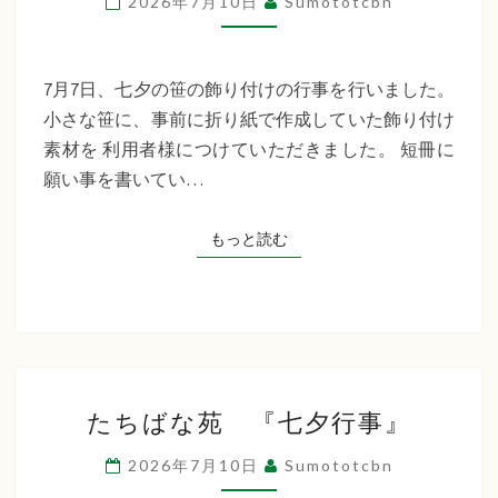
2026年7月10日
Sumototcbn
イ
サ
ー
7月7日、七夕の笹の飾り付けの行事を行いました。
ビ
小さな笹に、事前に折り紙で作成していた飾り付け
ス
素材を 利用者様につけていただきました。 短冊に
七
願い事を書いてい…
夕
行
もっと読む
もっと読む
事
た
たちばな苑 『七夕行事』
ち
ば
2026年7月10日
Sumototcbn
な