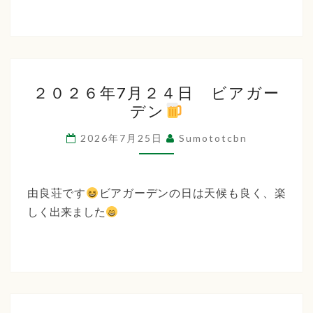
２
２０２６年7月２４日 ビアガー
０
デン
２
６
2026年7月25日
Sumototcbn
年
7
月
由良荘です
ビアガーデンの日は天候も良く、楽
２
しく出来ました
４
日
ビ
ア
ガ