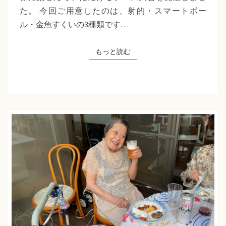
千
た。 今回ご用意したのは、射的・スマートボー
草
ル・金魚すくいの3種類です…
た
ち
もっと読む
もっと読む
ば
な
プ
ラ
ス