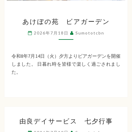
あ
あけぼの苑 ビアガーデン
け
ぼ
2026年7月18日
Sumototcbn
の
苑
ビ
令和8年7月14日（火）夕方よりビアガーデンを開催
ア
しました。 日暮れ時を皆様で楽しく過ごされまし
ガ
た。
ー
デ
ン
由
由良デイサービス 七夕行事
良
デ