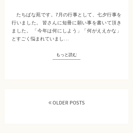
苑
『七
たちばな苑です。7月の行事として、七夕行事を
夕
行いました。 皆さんに短冊に願い事を書いて頂き
行
ました。 「今年は何にしよう」「何がええかな」
事』
とすごく悩まれていまし…
もっと読む
もっと読む
投
稿
OLDER POSTS
ナ
ビ
ゲ
ー