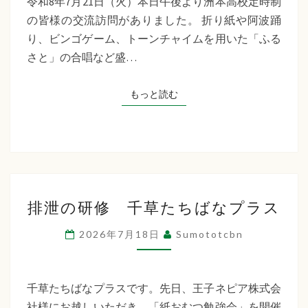
令和8年7月21日（火）本日午後より洲本高校定時制
制
の皆様の交流訪問がありました。 折り紙や阿波踊
交
り、ビンゴゲーム、トーンチャイムを用いた「ふる
流
さと」の合唱など盛…
訪
問
もっと読む
もっと読む
排
排泄の研修 千草たちばなプラス
泄
の
2026年7月18日
Sumototcbn
研
修
千
千草たちばなプラスです。先日、王子ネピア株式会
草
社様にお越しいただき、「紙おむつ勉強会」を開催