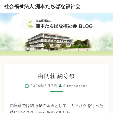
社会福祉法人 洲本たちばな福祉会
社
会
福
祉
由
法
由良荘 納涼祭
良
荘
人
2026年8月7日
Sumototcbn
納
洲
涼
本
祭
由良荘では納涼祭の余興として、カラオケを行った
後にアイスクリームを食べました。