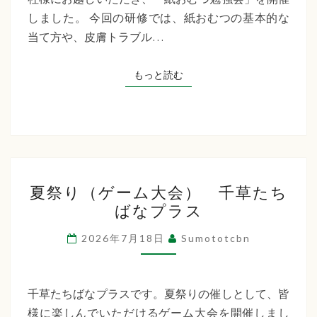
た
しました。 今回の研修では、紙おむつの基本的な
ち
当て方や、皮膚トラブル…
ば
な
もっと読む
もっと読む
プ
ラ
ス
夏
夏祭り（ゲーム大会） 千草たち
祭
ばなプラス
り
（ゲ
2026年7月18日
Sumototcbn
ー
ム
大
千草たちばなプラスです。夏祭りの催しとして、皆
会）
様に楽しんでいただけるゲーム大会を開催しまし