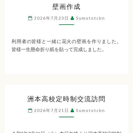
壁
ー
壁画作成
画
デ
作
2026年7月23日
Sumototcbn
ン
成
利用者の皆様と一緒に花火の壁画を作りました。
皆様一生懸命折り紙を貼って完成しました。
洲
洲本高校定時制交流訪問
本
高
2026年7月21日
Sumototcbn
校
定
時