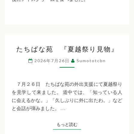
た
ち
ば
な
た
福
たちばな苑 『夏越祭り見物』
ち
祉
ば
2026年7月26日
Sumototcbn
な
会
苑
『夏
７月２６日 たちばな苑の外出支援にて夏越祭り
越
を見学して来ました。 道中では、「知っている人
祭
に会えるかな。」「久しぶりに外に出たわ。」など
り
と会話が弾みました。 …
見
物』
もっと読む
もっと読む