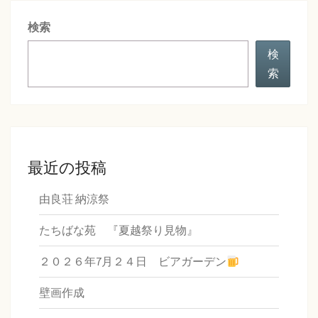
シ
検索
ョ
ン
検
索
最近の投稿
由良荘 納涼祭
たちばな苑 『夏越祭り見物』
２０２６年7月２４日 ビアガーデン
壁画作成