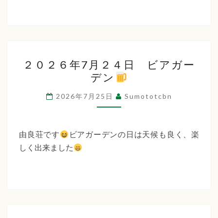
２
２０２６年7月２４日 ビアガー
０
デン
２
６
2026年7月25日
Sumototcbn
年
7
月
由良荘です
ビアガーデンの日は天候も良く、楽
２
しく出来ました
４
日
ビ
ア
ガ