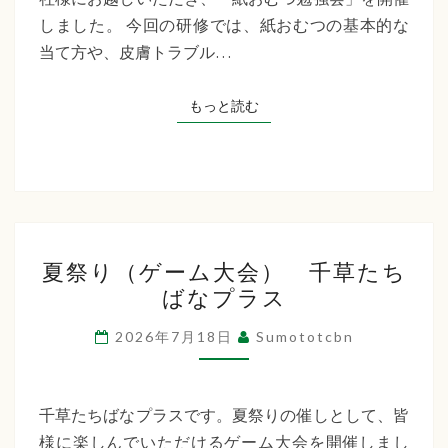
た
しました。 今回の研修では、紙おむつの基本的な
ち
当て方や、皮膚トラブル…
ば
な
もっと読む
もっと読む
プ
ラ
ス
夏
夏祭り（ゲーム大会） 千草たち
祭
ばなプラス
り
（ゲ
2026年7月18日
Sumototcbn
ー
ム
大
千草たちばなプラスです。夏祭りの催しとして、皆
会）
様に楽しんでいただけるゲーム大会を開催しまし