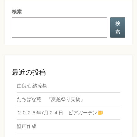
シ
検索
ョ
ン
検
索
最近の投稿
由良荘 納涼祭
たちばな苑 『夏越祭り見物』
２０２６年7月２４日 ビアガーデン
壁画作成