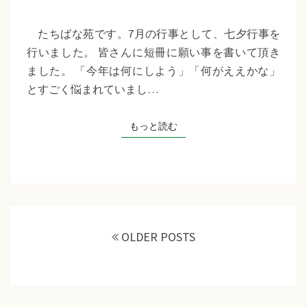
苑
『七
たちばな苑です。7月の行事として、七夕行事を
夕
行いました。 皆さんに短冊に願い事を書いて頂き
行
ました。 「今年は何にしよう」「何がええかな」
事』
とすごく悩まれていまし…
もっと読む
もっと読む
投
稿
OLDER POSTS
ナ
ビ
ゲ
ー