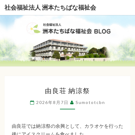
社会福祉法人 洲本たちばな福祉会
社
会
福
祉
由
法
由良荘 納涼祭
良
荘
人
2026年8月7日
Sumototcbn
納
洲
涼
本
祭
由良荘では納涼祭の余興として、カラオケを行った
後にアイスクリームを食べました。