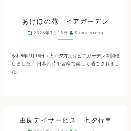
あ
あけぼの苑 ビアガーデン
け
ぼ
2026年7月18日
Sumototcbn
の
苑
ビ
令和8年7月14日（火）夕方よりビアガーデンを開催
ア
しました。 日暮れ時を皆様で楽しく過ごされまし
ガ
た。
ー
デ
ン
由
由良デイサービス 七夕行事
良
デ