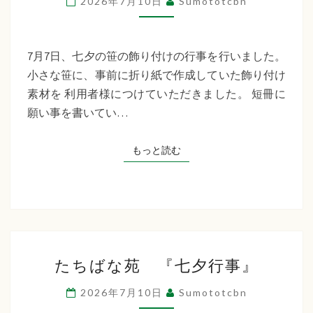
2026年7月10日
Sumototcbn
イ
サ
ー
7月7日、七夕の笹の飾り付けの行事を行いました。
ビ
小さな笹に、事前に折り紙で作成していた飾り付け
ス
素材を 利用者様につけていただきました。 短冊に
七
願い事を書いてい…
夕
行
もっと読む
もっと読む
事
た
たちばな苑 『七夕行事』
ち
ば
2026年7月10日
Sumototcbn
な