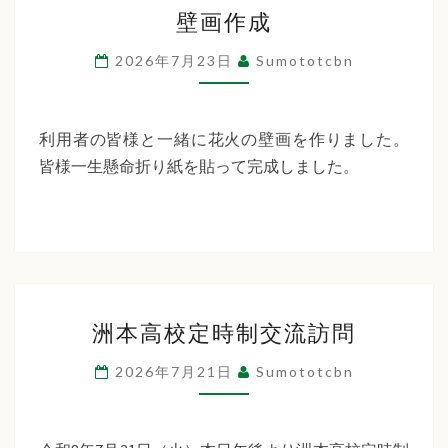
壁
ー
壁画作成
画
デ
作
2026年7月23日
Sumototcbn
ン
成
利用者の皆様と一緒に花火の壁画を作りました。
皆様一生懸命折り紙を貼って完成しました。
洲
洲本高校定時制交流訪問
本
高
2026年7月21日
Sumototcbn
校
定
時