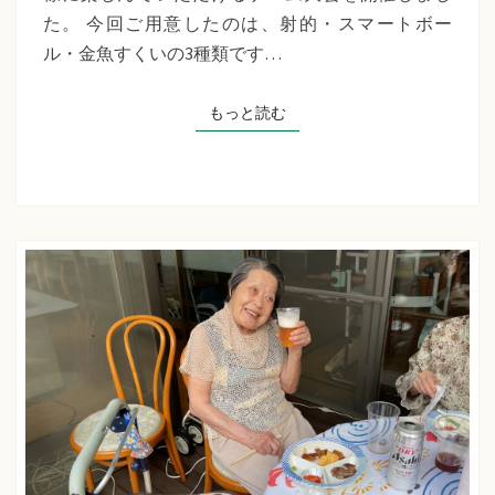
千
た。 今回ご用意したのは、射的・スマートボー
草
ル・金魚すくいの3種類です…
た
ち
もっと読む
もっと読む
ば
な
プ
ラ
ス