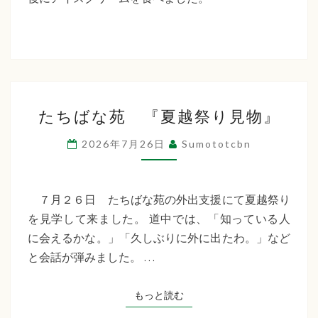
た
ち
ば
な
た
福
たちばな苑 『夏越祭り見物』
ち
祉
ば
2026年7月26日
Sumototcbn
な
会
苑
『夏
７月２６日 たちばな苑の外出支援にて夏越祭り
越
を見学して来ました。 道中では、「知っている人
祭
に会えるかな。」「久しぶりに外に出たわ。」など
り
と会話が弾みました。 …
見
物』
もっと読む
もっと読む