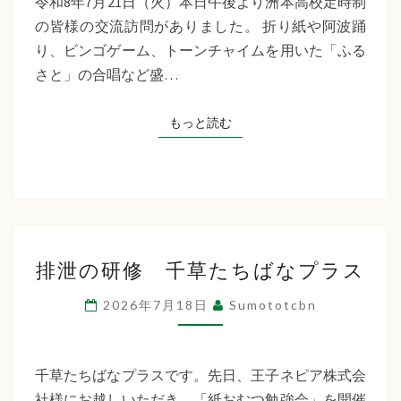
令和8年7月21日（火）本日午後より洲本高校定時制
制
の皆様の交流訪問がありました。 折り紙や阿波踊
交
り、ビンゴゲーム、トーンチャイムを用いた「ふる
流
さと」の合唱など盛…
訪
問
もっと読む
もっと読む
排
排泄の研修 千草たちばなプラス
泄
の
2026年7月18日
Sumototcbn
研
修
千
千草たちばなプラスです。先日、王子ネピア株式会
草
社様にお越しいただき、「紙おむつ勉強会」を開催