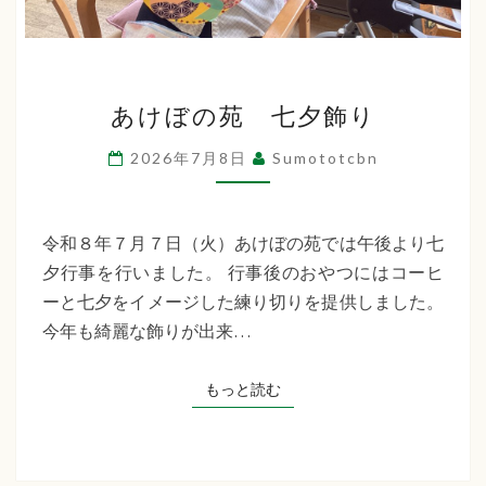
た
ち
ば
あ
あけぼの苑 七夕飾り
け
な
ぼ
2026年7月8日
Sumototcbn
福
の
祉
苑
七
令和８年７月７日（火）あけぼの苑では午後より七
会
夕
夕行事を行いました。 行事後のおやつにはコーヒ
飾
ーと七夕をイメージした練り切りを提供しました。
り
今年も綺麗な飾りが出来…
もっと読む
もっと読む