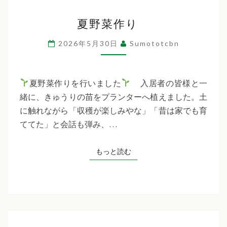
夏
夏野菜作り
野
菜
2026年5月30日
Sumototcbn
作
り
夏野菜作りを行いました
入居者の皆様と一
緒に、きゅうりの苗をプランターへ植えました。土
に触れながら「収穫が楽しみやな」「昔は家でも育
ててた」と会話も弾み、…
もっと読む
もっと読む
由