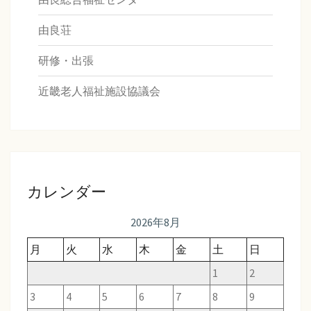
由良荘
研修・出張
近畿老人福祉施設協議会
カレンダー
2026年8月
月
火
水
木
金
土
日
1
2
3
4
5
6
7
8
9