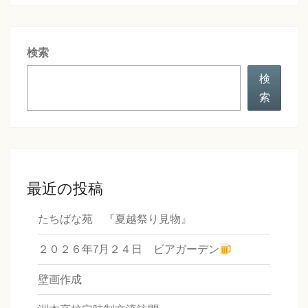
シ
ョ
ン
検索
検
索
最近の投稿
たちばな苑 『夏越祭り見物』
２０２６年7月２４日 ビアガーデン
壁画作成