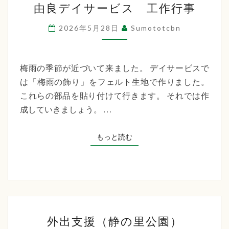
由良デイサービス 工作行事
良
デ
2026年5月28日
Sumototcbn
イ
サ
ー
梅雨の季節が近づいて来ました。 デイサービスで
ビ
は「梅雨の飾り」をフェルト生地で作りました。
ス
これらの部品を貼り付けて行きます。 それでは作
工
成していきましょう。 …
作
行
もっと読む
もっと読む
事
外
外出支援（静の里公園）
出