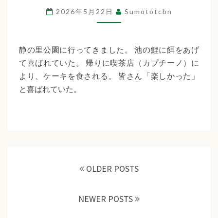
支
2026年5月22日
Sumototcbn
援
（静
の
静の里公園に行ってきました。 池の鯉に餌をあげ
里
て喜ばれていた。 帰りに喫茶店（カプチーノ）に
公
より、ケーキを食される。 皆さん「楽しかった」
園）
と喜ばれていた。
投
稿
OLDER POSTS
ナ
ビ
NEWER POSTS
ゲ
ー