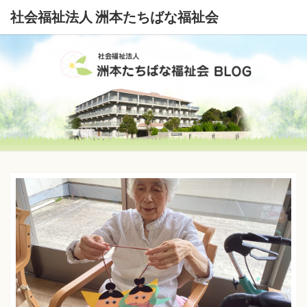
社会福祉法人 洲本たちばな福祉会
社
会
福
祉
法
人
洲
本