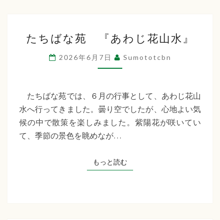
た
たちばな苑 『あわじ花山水』
ち
ば
2026年6月7日
Sumototcbn
な
苑
『あ
たちばな苑では、６月の行事として、あわじ花山
わ
水へ行ってきました。曇り空でしたが、心地よい気
じ
候の中で散策を楽しみました。紫陽花が咲いてい
花
て、季節の景色を眺めなが…
山
水』
もっと読む
もっと読む