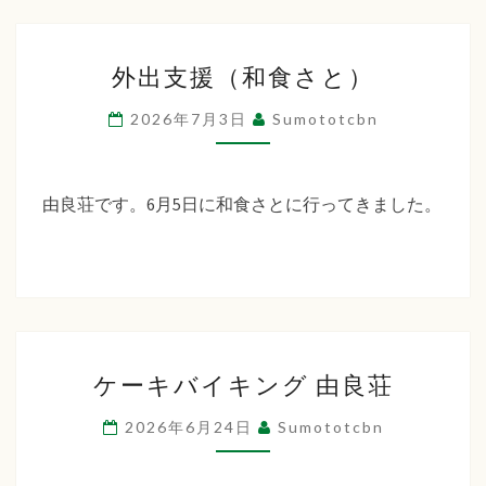
ッ
ト
外
ケ
外出支援（和食さと）
出
ー
支
2026年7月3日
Sumototcbn
キ
援
作
（和
り
食
由良荘です。6月5日に和食さとに行ってきました。
さ
と）
ケ
ケーキバイキング 由良荘
ー
キ
2026年6月24日
Sumototcbn
バ
イ