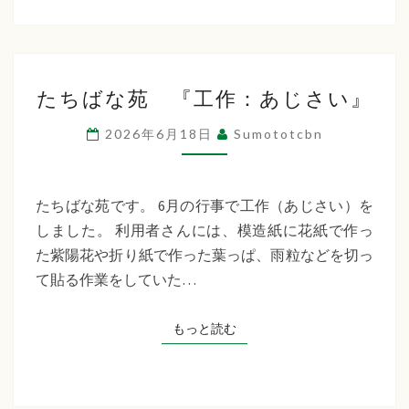
た
たちばな苑 『工作：あじさい』
ち
ば
2026年6月18日
Sumototcbn
な
苑
『工
たちばな苑です。 6月の行事で工作（あじさい）を
作：
しました。 利用者さんには、模造紙に花紙で作っ
あ
た紫陽花や折り紙で作った葉っぱ、雨粒などを切っ
じ
て貼る作業をしていた…
さ
い』
もっと読む
もっと読む