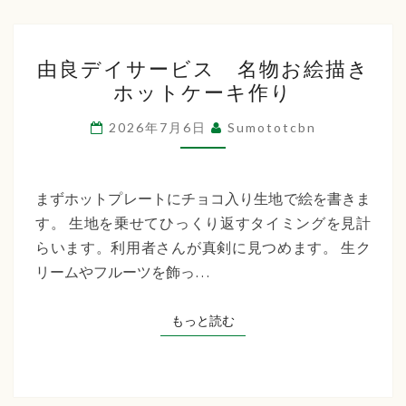
由
由良デイサービス 名物お絵描き
良
ホットケーキ作り
デ
イ
2026年7月6日
Sumototcbn
サ
ー
ビ
まずホットプレートにチョコ入り生地で絵を書きま
ス
す。 生地を乗せてひっくり返すタイミングを見計
名
らいます。利用者さんが真剣に見つめます。 生ク
物
リームやフルーツを飾っ…
お
絵
もっと読む
もっと読む
描
き
ホ