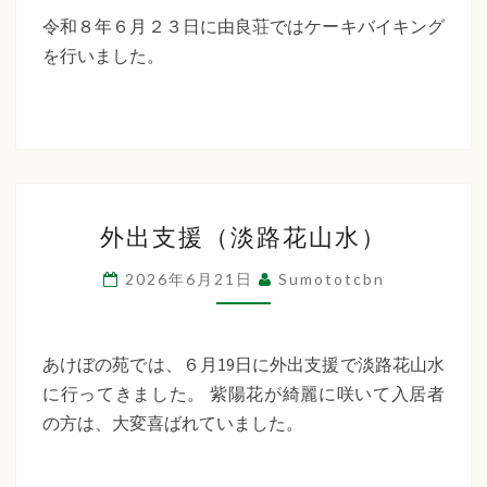
キ
令和８年６月２３日に由良荘ではケーキバイキング
ン
を行いました。
グ
由
良
荘
外
外出支援（淡路花山水）
出
支
2026年6月21日
Sumototcbn
援
（淡
路
あけぼの苑では、６月19日に外出支援で淡路花山水
花
に行ってきました。 紫陽花が綺麗に咲いて入居者
山
の方は、大変喜ばれていました。
水）