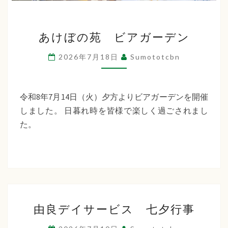
あ
あけぼの苑 ビアガーデン
け
ぼ
2026年7月18日
Sumototcbn
の
苑
ビ
令和8年7月14日（火）夕方よりビアガーデンを開催
ア
しました。 日暮れ時を皆様で楽しく過ごされまし
ガ
た。
ー
デ
ン
由
由良デイサービス 七夕行事
良
デ