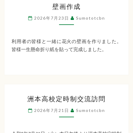
壁
ー
壁画作成
画
デ
作
2026年7月23日
Sumototcbn
ン
成
利用者の皆様と一緒に花火の壁画を作りました。
皆様一生懸命折り紙を貼って完成しました。
洲
洲本高校定時制交流訪問
本
高
2026年7月21日
Sumototcbn
校
定
時