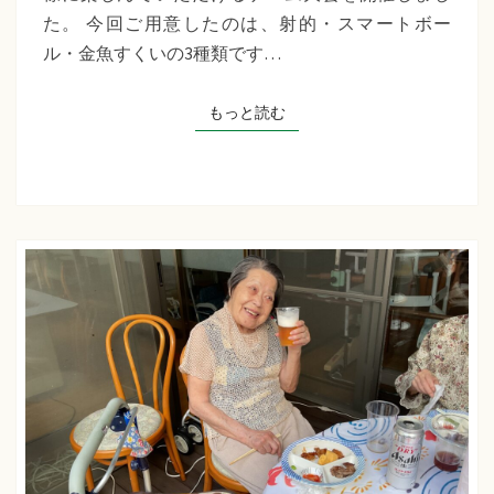
千
た。 今回ご用意したのは、射的・スマートボー
草
ル・金魚すくいの3種類です…
た
ち
もっと読む
もっと読む
ば
な
プ
ラ
ス