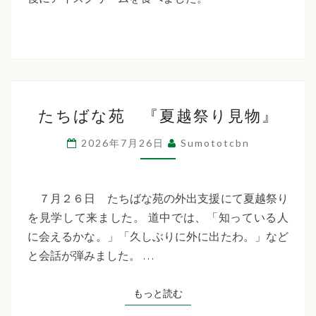
た
ち
ば
な
た
福
たちばな苑 『夏越祭り見物』
ち
祉
ば
2026年7月26日
Sumototcbn
な
会
苑
『夏
７月２６日 たちばな苑の外出支援にて夏越祭り
越
を見学して来ました。 道中では、「知っている人
祭
に会えるかな。」「久しぶりに外に出たわ。」など
り
と会話が弾みました。 …
見
物』
もっと読む
もっと読む