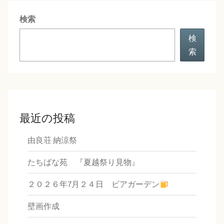
シ
検索
ョ
ン
検
索
最近の投稿
由良荘 納涼祭
たちばな苑 『夏越祭り見物』
２０２６年7月２４日 ビアガーデン
壁画作成