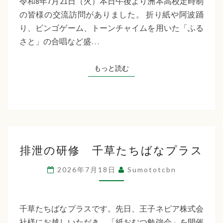
令和8年7月21日（火）本日午後より洲本高校定時制
制
の皆様の交流訪問がありました。 折り紙や阿波踊
交
り、ビンゴゲーム、トーンチャイムを用いた「ふる
流
さと」の合唱など盛…
訪
問
もっと読む
もっと読む
排
排泄の研修 千草たちばなプラス
泄
の
2026年7月18日
Sumototcbn
研
修
千
千草たちばなプラスです。先日、王子ネピア株式会
草
社様にお越しいただき、「紙おむつ勉強会」を開催