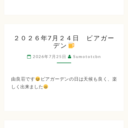
２
２０２６年7月２４日 ビアガー
０
デン
２
６
2026年7月25日
Sumototcbn
年
7
月
由良荘です
ビアガーデンの日は天候も良く、楽
２
しく出来ました
４
日
ビ
ア
ガ