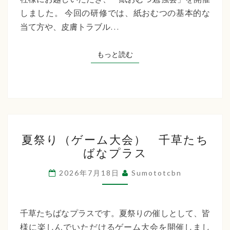
た
しました。 今回の研修では、紙おむつの基本的な
ち
当て方や、皮膚トラブル…
ば
な
もっと読む
もっと読む
プ
ラ
ス
夏
夏祭り（ゲーム大会） 千草たち
祭
ばなプラス
り
（ゲ
2026年7月18日
Sumototcbn
ー
ム
大
千草たちばなプラスです。夏祭りの催しとして、皆
会）
様に楽しんでいただけるゲーム大会を開催しまし