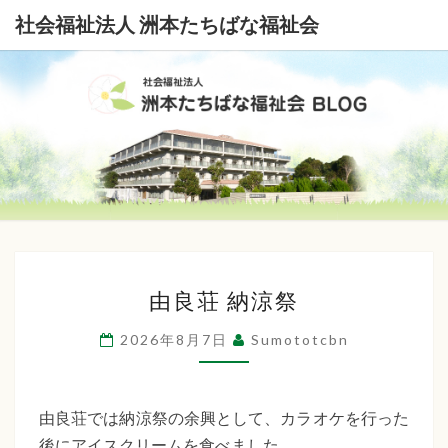
社会福祉法人 洲本たちばな福祉会
社
会
福
祉
由
法
由良荘 納涼祭
良
荘
人
2026年8月7日
Sumototcbn
納
洲
涼
本
祭
由良荘では納涼祭の余興として、カラオケを行った
後にアイスクリームを食べました。