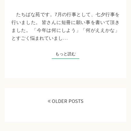
苑
『七
たちばな苑です。7月の行事として、七夕行事を
夕
行いました。 皆さんに短冊に願い事を書いて頂き
行
ました。 「今年は何にしよう」「何がええかな」
事』
とすごく悩まれていまし…
もっと読む
もっと読む
投
稿
OLDER POSTS
ナ
ビ
ゲ
ー