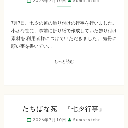
2026年7月10日
Sumototcbn
イ
サ
ー
7月7日、七夕の笹の飾り付けの行事を行いました。
ビ
小さな笹に、事前に折り紙で作成していた飾り付け
ス
素材を 利用者様につけていただきました。 短冊に
七
願い事を書いてい…
夕
行
もっと読む
もっと読む
事
た
たちばな苑 『七夕行事』
ち
ば
2026年7月10日
Sumototcbn
な