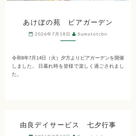
あ
あけぼの苑 ビアガーデン
け
ぼ
2026年7月18日
Sumototcbn
の
苑
ビ
令和8年7月14日（火）夕方よりビアガーデンを開催
ア
しました。 日暮れ時を皆様で楽しく過ごされまし
ガ
た。
ー
デ
ン
由
由良デイサービス 七夕行事
良
デ