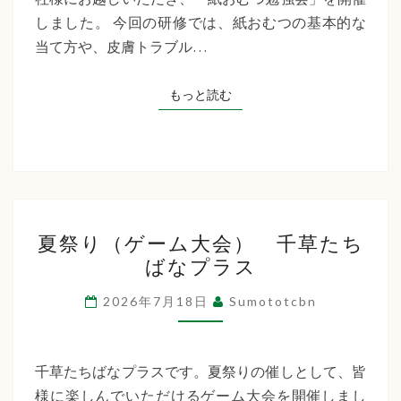
た
しました。 今回の研修では、紙おむつの基本的な
ち
当て方や、皮膚トラブル…
ば
な
もっと読む
もっと読む
プ
ラ
ス
夏
夏祭り（ゲーム大会） 千草たち
祭
ばなプラス
り
（ゲ
2026年7月18日
Sumototcbn
ー
ム
大
千草たちばなプラスです。夏祭りの催しとして、皆
会）
様に楽しんでいただけるゲーム大会を開催しまし