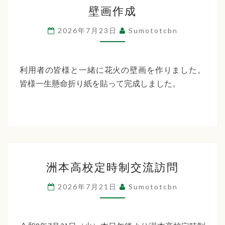
壁
ー
壁画作成
画
デ
作
2026年7月23日
Sumototcbn
ン
成
利用者の皆様と一緒に花火の壁画を作りました。
皆様一生懸命折り紙を貼って完成しました。
洲
洲本高校定時制交流訪問
本
高
2026年7月21日
Sumototcbn
校
定
時