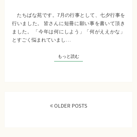
苑
『七
たちばな苑です。7月の行事として、七夕行事を
夕
行いました。 皆さんに短冊に願い事を書いて頂き
行
ました。 「今年は何にしよう」「何がええかな」
事』
とすごく悩まれていまし…
もっと読む
もっと読む
投
稿
OLDER POSTS
ナ
ビ
ゲ
ー