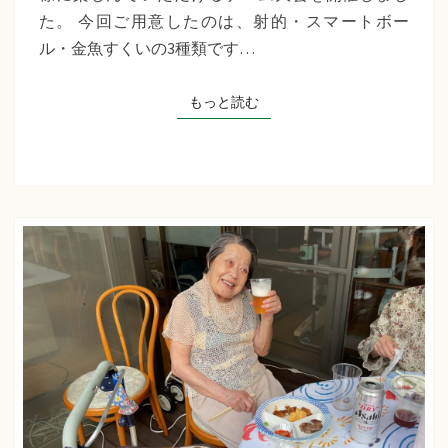
千
た。 今回ご用意したのは、射的・スマートボー
草
ル・金魚すくいの3種類です…
た
ち
もっと読む
もっと読む
ば
な
プ
ラ
ス