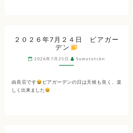
２
２０２６年7月２４日 ビアガー
０
デン
２
６
2026年7月25日
Sumototcbn
年
7
月
由良荘です
ビアガーデンの日は天候も良く、楽
２
しく出来ました
４
日
ビ
ア
ガ