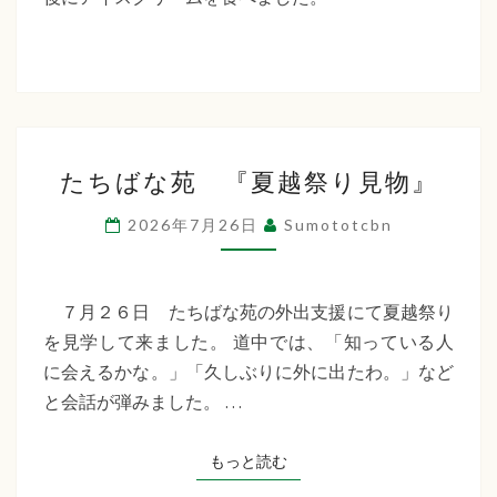
た
ち
ば
な
た
福
たちばな苑 『夏越祭り見物』
ち
祉
ば
2026年7月26日
Sumototcbn
な
会
苑
『夏
７月２６日 たちばな苑の外出支援にて夏越祭り
越
を見学して来ました。 道中では、「知っている人
祭
に会えるかな。」「久しぶりに外に出たわ。」など
り
と会話が弾みました。 …
見
物』
もっと読む
もっと読む