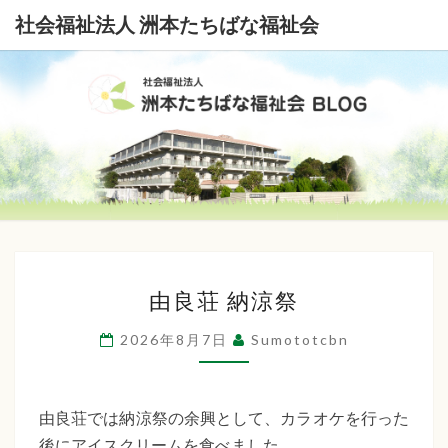
社会福祉法人 洲本たちばな福祉会
社
会
福
祉
由
法
由良荘 納涼祭
良
荘
人
2026年8月7日
Sumototcbn
納
洲
涼
本
祭
由良荘では納涼祭の余興として、カラオケを行った
後にアイスクリームを食べました。