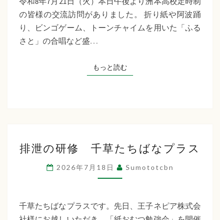
令和8年7月21日（火）本日午後より洲本高校定時制
制
の皆様の交流訪問がありました。 折り紙や阿波踊
交
り、ビンゴゲーム、トーンチャイムを用いた「ふる
流
さと」の合唱など盛…
訪
問
もっと読む
もっと読む
排
排泄の研修 千草たちばなプラス
泄
の
2026年7月18日
Sumototcbn
研
修
千
千草たちばなプラスです。先日、王子ネピア株式会
草
社様にお越しいただき、「紙おむつ勉強会」を開催