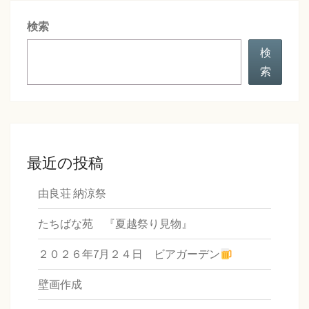
シ
検索
ョ
ン
検
索
最近の投稿
由良荘 納涼祭
たちばな苑 『夏越祭り見物』
２０２６年7月２４日 ビアガーデン
壁画作成