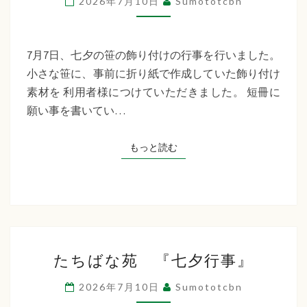
2026年7月10日
Sumototcbn
イ
サ
ー
7月7日、七夕の笹の飾り付けの行事を行いました。
ビ
小さな笹に、事前に折り紙で作成していた飾り付け
ス
素材を 利用者様につけていただきました。 短冊に
七
願い事を書いてい…
夕
行
もっと読む
もっと読む
事
た
たちばな苑 『七夕行事』
ち
ば
2026年7月10日
Sumototcbn
な