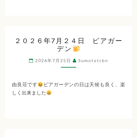
２
２０２６年7月２４日 ビアガー
０
デン
２
６
2026年7月25日
Sumototcbn
年
7
月
由良荘です
ビアガーデンの日は天候も良く、楽
２
しく出来ました
４
日
ビ
ア
ガ