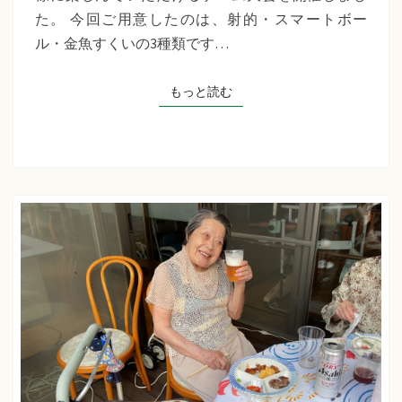
千
た。 今回ご用意したのは、射的・スマートボー
草
ル・金魚すくいの3種類です…
た
ち
もっと読む
もっと読む
ば
な
プ
ラ
ス