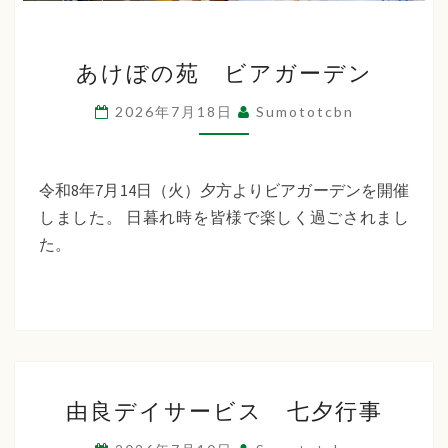
あ
あけぼの苑 ビアガーデン
け
ぼ
2026年7月18日
Sumototcbn
の
苑
ビ
令和8年7月14日（火）夕方よりビアガーデンを開催
ア
しました。 日暮れ時を皆様で楽しく過ごされまし
ガ
た。
ー
デ
ン
由
由良デイサービス 七夕行事
良
デ