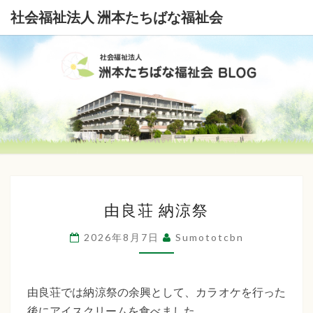
社会福祉法人 洲本たちばな福祉会
社
会
福
祉
由
法
由良荘 納涼祭
良
荘
人
2026年8月7日
Sumototcbn
納
洲
涼
本
祭
由良荘では納涼祭の余興として、カラオケを行った
後にアイスクリームを食べました。