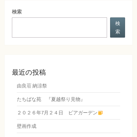
シ
検索
ョ
ン
検
索
最近の投稿
由良荘 納涼祭
たちばな苑 『夏越祭り見物』
２０２６年7月２４日 ビアガーデン
壁画作成