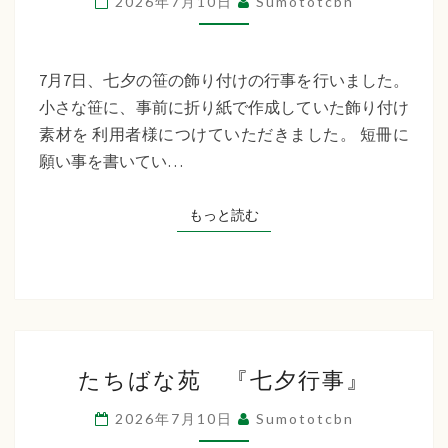
2026年7月10日
Sumototcbn
イ
サ
ー
7月7日、七夕の笹の飾り付けの行事を行いました。
ビ
小さな笹に、事前に折り紙で作成していた飾り付け
ス
素材を 利用者様につけていただきました。 短冊に
七
願い事を書いてい…
夕
行
もっと読む
もっと読む
事
た
たちばな苑 『七夕行事』
ち
ば
2026年7月10日
Sumototcbn
な