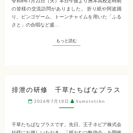
令和8年7月21日（火）本日午後より洲本高校定時制
制
の皆様の交流訪問がありました。 折り紙や阿波踊
交
り、ビンゴゲーム、トーンチャイムを用いた「ふる
流
さと」の合唱など盛…
訪
問
もっと読む
もっと読む
排
排泄の研修 千草たちばなプラス
泄
の
2026年7月18日
Sumototcbn
研
修
千
千草たちばなプラスです。先日、王子ネピア株式会
草
社様にお越しいただき、「紙おむつ勉強会」を開催