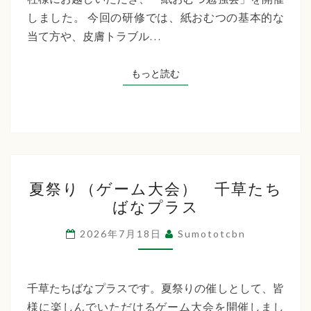
た
しました。 今回の研修では、紙おむつの基本的な
ち
当て方や、皮膚トラブル…
ば
な
もっと読む
もっと読む
プ
ラ
ス
夏
夏祭り（ゲーム大会） 千草たち
祭
ばなプラス
り
（ゲ
2026年7月18日
Sumototcbn
ー
ム
大
千草たちばなプラスです。夏祭りの催しとして、皆
会）
様に楽しんでいただけるゲーム大会を開催しまし