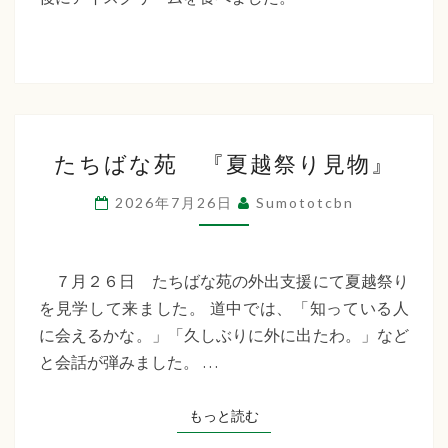
た
ち
ば
な
た
福
たちばな苑 『夏越祭り見物』
ち
祉
ば
2026年7月26日
Sumototcbn
な
会
苑
『夏
７月２６日 たちばな苑の外出支援にて夏越祭り
越
を見学して来ました。 道中では、「知っている人
祭
に会えるかな。」「久しぶりに外に出たわ。」など
り
と会話が弾みました。 …
見
物』
もっと読む
もっと読む