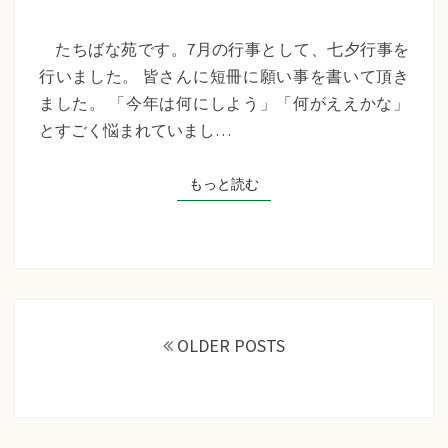
苑
『七
たちばな苑です。7月の行事として、七夕行事を
夕
行いました。 皆さんに短冊に願い事を書いて頂き
行
ました。 「今年は何にしよう」「何がええかな」
事』
とすごく悩まれていまし…
もっと読む
もっと読む
投
稿
OLDER POSTS
ナ
ビ
ゲ
ー