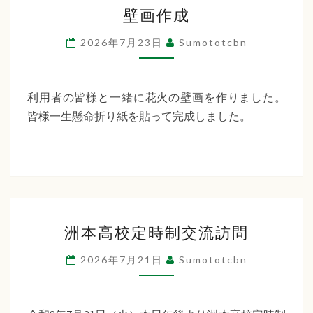
壁
ー
壁画作成
画
デ
作
2026年7月23日
Sumototcbn
ン
成
利用者の皆様と一緒に花火の壁画を作りました。
皆様一生懸命折り紙を貼って完成しました。
洲
洲本高校定時制交流訪問
本
高
2026年7月21日
Sumototcbn
校
定
時