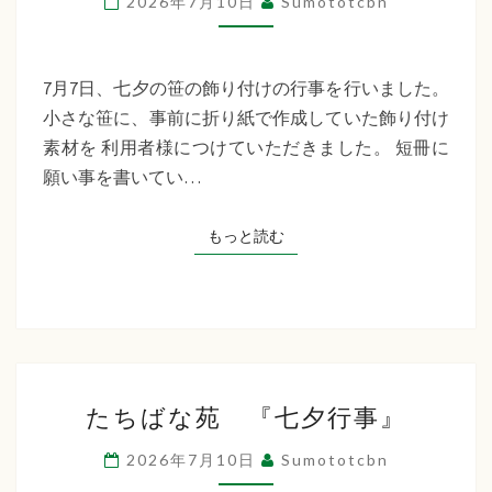
2026年7月10日
Sumototcbn
イ
サ
ー
7月7日、七夕の笹の飾り付けの行事を行いました。
ビ
小さな笹に、事前に折り紙で作成していた飾り付け
ス
素材を 利用者様につけていただきました。 短冊に
七
願い事を書いてい…
夕
行
もっと読む
もっと読む
事
た
たちばな苑 『七夕行事』
ち
ば
2026年7月10日
Sumototcbn
な