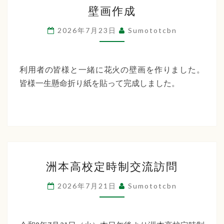
壁
ー
壁画作成
画
デ
作
2026年7月23日
Sumototcbn
ン
成
利用者の皆様と一緒に花火の壁画を作りました。
皆様一生懸命折り紙を貼って完成しました。
洲
洲本高校定時制交流訪問
本
高
2026年7月21日
Sumototcbn
校
定
時