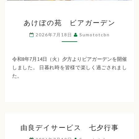
あ
あけぼの苑 ビアガーデン
け
ぼ
2026年7月18日
Sumototcbn
の
苑
ビ
令和8年7月14日（火）夕方よりビアガーデンを開催
ア
しました。 日暮れ時を皆様で楽しく過ごされまし
ガ
た。
ー
デ
ン
由
由良デイサービス 七夕行事
良
デ