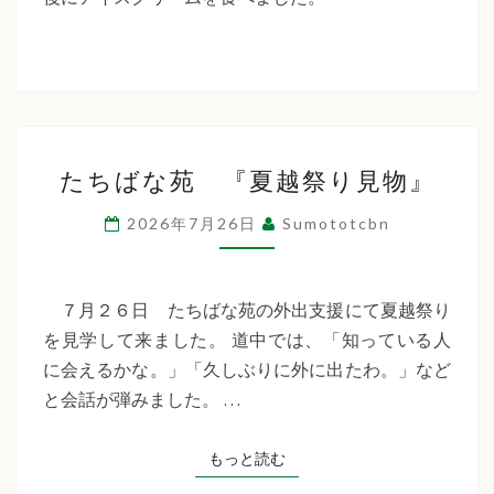
た
ち
ば
な
た
福
たちばな苑 『夏越祭り見物』
ち
祉
ば
2026年7月26日
Sumototcbn
な
会
苑
『夏
７月２６日 たちばな苑の外出支援にて夏越祭り
越
を見学して来ました。 道中では、「知っている人
祭
に会えるかな。」「久しぶりに外に出たわ。」など
り
と会話が弾みました。 …
見
物』
もっと読む
もっと読む