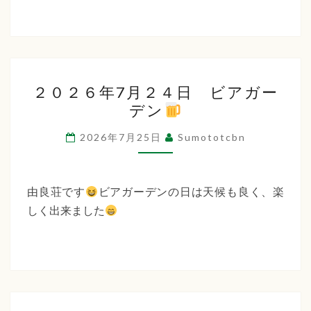
２
２０２６年7月２４日 ビアガー
０
デン
２
６
2026年7月25日
Sumototcbn
年
7
月
由良荘です
ビアガーデンの日は天候も良く、楽
２
しく出来ました
４
日
ビ
ア
ガ