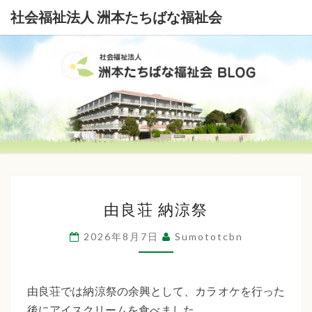
社会福祉法人 洲本たちばな福祉会
社
会
福
祉
由
法
由良荘 納涼祭
良
荘
人
2026年8月7日
Sumototcbn
納
洲
涼
本
祭
由良荘では納涼祭の余興として、カラオケを行った
後にアイスクリームを食べました。