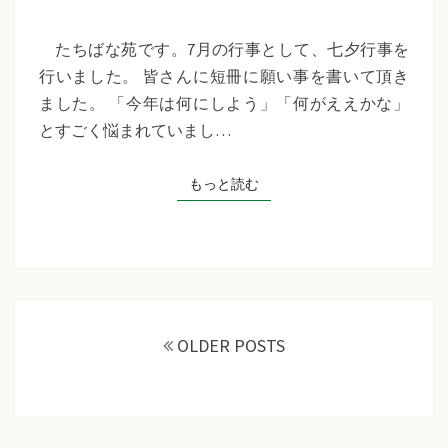
苑
『七
たちばな苑です。7月の行事として、七夕行事を
夕
行いました。 皆さんに短冊に願い事を書いて頂き
行
ました。 「今年は何にしよう」「何がええかな」
事』
とすごく悩まれていまし…
もっと読む
もっと読む
投
稿
OLDER POSTS
ナ
ビ
ゲ
ー