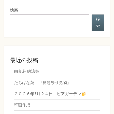
シ
検索
ョ
ン
検
索
最近の投稿
由良荘 納涼祭
たちばな苑 『夏越祭り見物』
２０２６年7月２４日 ビアガーデン
壁画作成