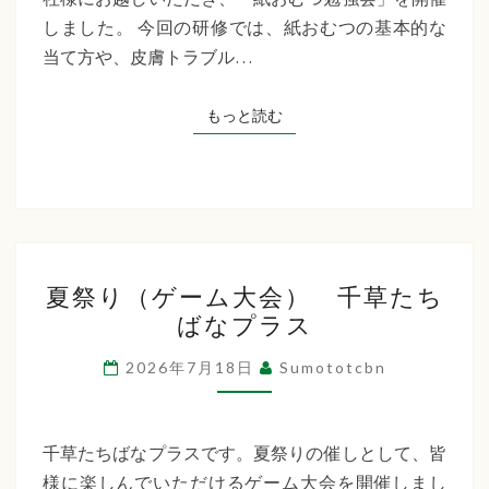
た
しました。 今回の研修では、紙おむつの基本的な
ち
当て方や、皮膚トラブル…
ば
な
もっと読む
もっと読む
プ
ラ
ス
夏
夏祭り（ゲーム大会） 千草たち
祭
ばなプラス
り
（ゲ
2026年7月18日
Sumototcbn
ー
ム
大
千草たちばなプラスです。夏祭りの催しとして、皆
会）
様に楽しんでいただけるゲーム大会を開催しまし