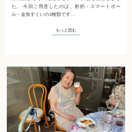
千
た。 今回ご用意したのは、射的・スマートボー
草
ル・金魚すくいの3種類です…
た
ち
もっと読む
もっと読む
ば
な
プ
ラ
ス