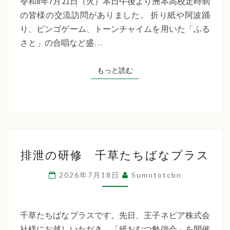
令和8年7月21日（火）本日午後より洲本高校定時制
制
の皆様の交流訪問がありました。 折り紙や阿波踊
交
り、ビンゴゲーム、トーンチャイムを用いた「ふる
流
さと」の合唱など盛…
訪
問
もっと読む
もっと読む
排
排泄の研修 千草たちばなプラス
泄
の
2026年7月18日
Sumototcbn
研
修
千
千草たちばなプラスです。先日、王子ネピア株式会
草
社様にお越しいただき、「紙おむつ勉強会」を開催