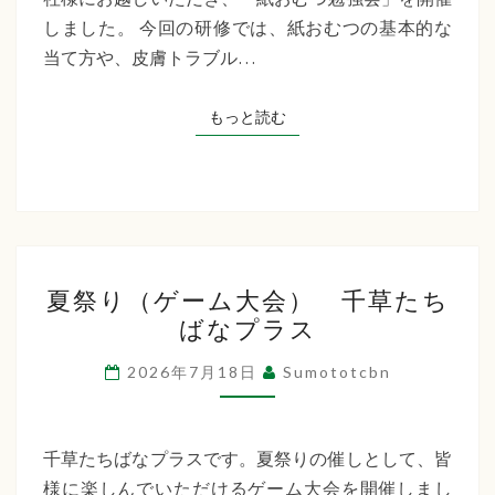
た
しました。 今回の研修では、紙おむつの基本的な
ち
当て方や、皮膚トラブル…
ば
な
もっと読む
もっと読む
プ
ラ
ス
夏
夏祭り（ゲーム大会） 千草たち
祭
ばなプラス
り
（ゲ
2026年7月18日
Sumototcbn
ー
ム
大
千草たちばなプラスです。夏祭りの催しとして、皆
会）
様に楽しんでいただけるゲーム大会を開催しまし