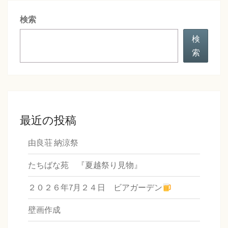
シ
検索
ョ
ン
検
索
最近の投稿
由良荘 納涼祭
たちばな苑 『夏越祭り見物』
２０２６年7月２４日 ビアガーデン
壁画作成