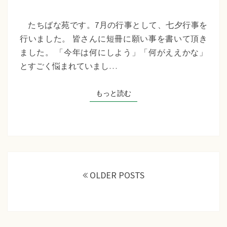
苑
『七
たちばな苑です。7月の行事として、七夕行事を
夕
行いました。 皆さんに短冊に願い事を書いて頂き
行
ました。 「今年は何にしよう」「何がええかな」
事』
とすごく悩まれていまし…
もっと読む
もっと読む
投
稿
OLDER POSTS
ナ
ビ
ゲ
ー