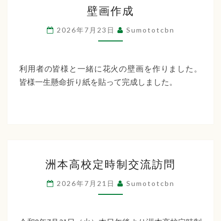
壁
ー
壁画作成
画
デ
作
2026年7月23日
Sumototcbn
ン
成
利用者の皆様と一緒に花火の壁画を作りました。
皆様一生懸命折り紙を貼って完成しました。
洲
洲本高校定時制交流訪問
本
高
2026年7月21日
Sumototcbn
校
定
時