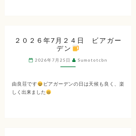
２
２０２６年7月２４日 ビアガー
０
デン
２
６
2026年7月25日
Sumototcbn
年
7
月
由良荘です
ビアガーデンの日は天候も良く、楽
２
しく出来ました
４
日
ビ
ア
ガ