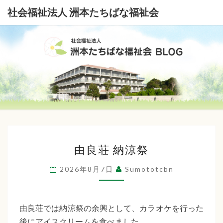
社会福祉法人 洲本たちばな福祉会
社
会
福
祉
由
法
由良荘 納涼祭
良
荘
人
2026年8月7日
Sumototcbn
納
洲
涼
本
祭
由良荘では納涼祭の余興として、カラオケを行った
後にアイスクリームを食べました。