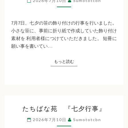
2026年7月10日
Sumototcbn
イ
サ
ー
7月7日、七夕の笹の飾り付けの行事を行いました。
ビ
小さな笹に、事前に折り紙で作成していた飾り付け
ス
素材を 利用者様につけていただきました。 短冊に
七
願い事を書いてい…
夕
行
もっと読む
もっと読む
事
た
たちばな苑 『七夕行事』
ち
ば
2026年7月10日
Sumototcbn
な