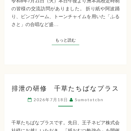
令和8年7月21日（火）本日午後より洲本高校定時制
制
の皆様の交流訪問がありました。 折り紙や阿波踊
交
り、ビンゴゲーム、トーンチャイムを用いた「ふる
流
さと」の合唱など盛…
訪
問
もっと読む
もっと読む
排
排泄の研修 千草たちばなプラス
泄
の
2026年7月18日
Sumototcbn
研
修
千
千草たちばなプラスです。先日、王子ネピア株式会
草
社様にお越しいただき、「紙おむつ勉強会」を開催