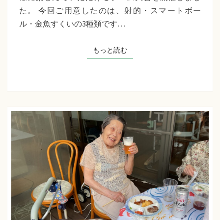
千
た。 今回ご用意したのは、射的・スマートボー
草
ル・金魚すくいの3種類です…
た
ち
もっと読む
もっと読む
ば
な
プ
ラ
ス