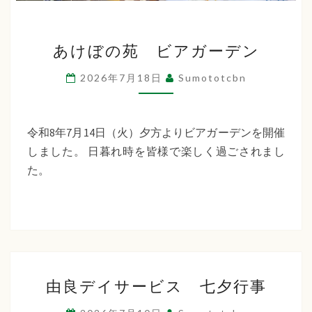
あ
あけぼの苑 ビアガーデン
け
ぼ
2026年7月18日
Sumototcbn
の
苑
ビ
令和8年7月14日（火）夕方よりビアガーデンを開催
ア
しました。 日暮れ時を皆様で楽しく過ごされまし
ガ
た。
ー
デ
ン
由
由良デイサービス 七夕行事
良
デ