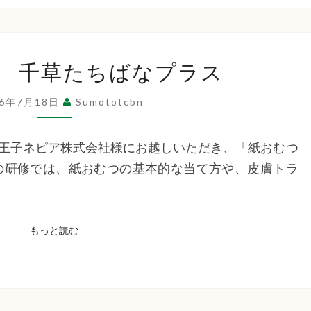
排
 千草たちばなプラス
泄
の
26年7月18日
Sumototcbn
研
修
王子ネピア株式会社様にお越しいただき、「紙おむつ
千
の研修では、紙おむつの基本的な当て方や、皮膚トラ
草
た
ち
もっと読む
もっと読む
ば
な
プ
ラ