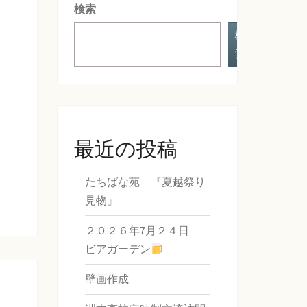
検索
検
索
最近の投稿
たちばな苑 『夏越祭り
見物』
２０２６年7月２４日
ビアガーデン
壁画作成