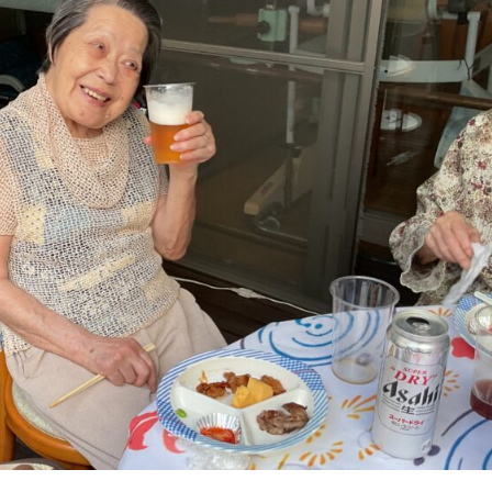
プ
ラ
ス