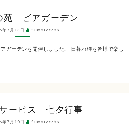
あ
の苑 ビアガーデン
け
ぼ
26年7月18日
Sumototcbn
の
苑
りビアガーデンを開催しました。 日暮れ時を皆様で楽し
ビ
ア
ガ
ー
デ
ン
由
サービス 七夕行事
良
デ
26年7月10日
Sumototcbn
イ