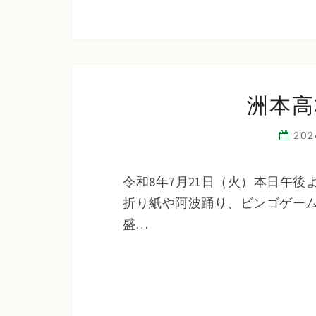
洲本高
20
令和8年7月21日（火）本日午
折り紙や阿波踊り、ビンゴゲー
盛…