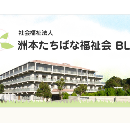
社
会
福