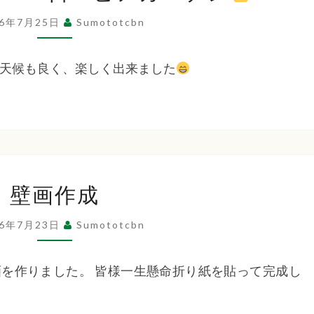
ち
２
26年7月25日
Sumototcbn
６
ば
年
天候も良く、楽しく出来ました
7
月
な
２
４
福
日
壁
ビ
壁画作成
画
ア
祉
作
26年7月23日
ガ
Sumototcbn
成
ー
会
デ
を作りました。 皆様一生懸命折り紙を貼って完成し
ン