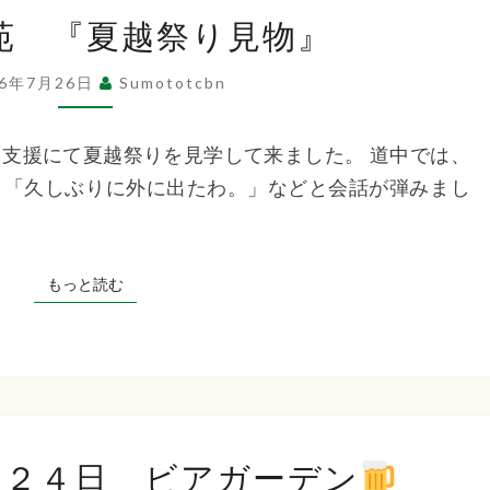
祉
た
苑 『夏越祭り見物』
ち
ば
法
26年7月26日
Sumototcbn
な
苑
支援にて夏越祭りを見学して来ました。 道中では、
人
『夏
」「久しぶりに外に出たわ。」などと会話が弾みまし
越
祭
洲
り
もっと読む
もっと読む
見
本
物』
た
２
月２４日 ビアガーデン
０