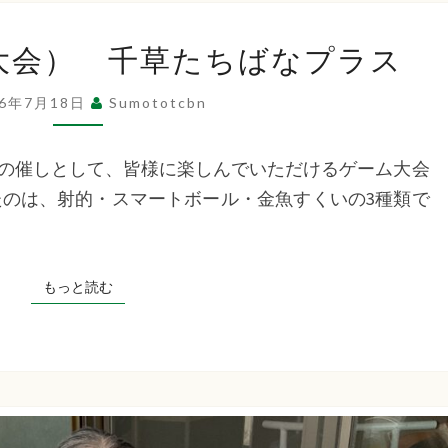
ス
夏
大会） 千草たちばなプラス
祭
り
26年7月18日
Sumototcbn
（ゲ
ー
の催しとして、皆様に楽しんでいただけるゲーム大会
ム
たのは、射的・スマートボール・金魚すくいの3種類で
大
会）
千
もっと読む
もっと読む
草
た
ち
ば
な