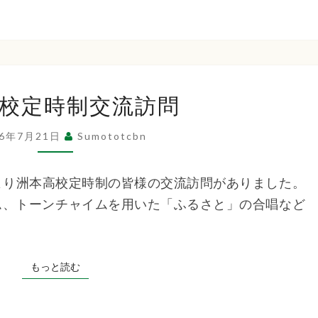
洲
校定時制交流訪問
本
高
26年7月21日
Sumototcbn
校
定
後より洲本高校定時制の皆様の交流訪問がありました。
時
ム、トーンチャイムを用いた「ふるさと」の合唱など
制
交
流
もっと読む
もっと読む
訪
問