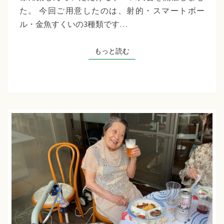
千
た。 今回ご用意したのは、射的・スマートボー
草
ル・金魚すくいの3種類です…
た
ち
もっと読む
もっと読む
ば
な
プ
ラ
ス