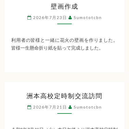
壁
ー
壁画作成
画
デ
作
2026年7月23日
Sumototcbn
ン
成
利用者の皆様と一緒に花火の壁画を作りました。
皆様一生懸命折り紙を貼って完成しました。
洲
洲本高校定時制交流訪問
本
高
2026年7月21日
Sumototcbn
校
定
時