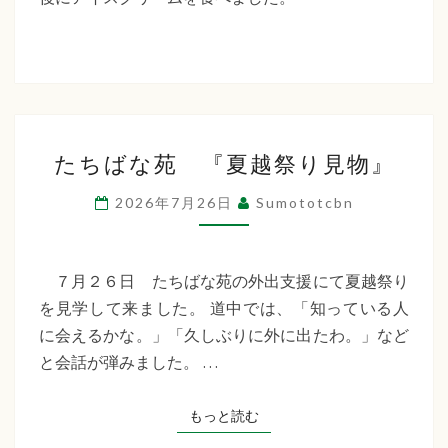
た
ち
ば
な
た
福
たちばな苑 『夏越祭り見物』
ち
祉
ば
2026年7月26日
Sumototcbn
な
会
苑
『夏
７月２６日 たちばな苑の外出支援にて夏越祭り
越
を見学して来ました。 道中では、「知っている人
祭
に会えるかな。」「久しぶりに外に出たわ。」など
り
と会話が弾みました。 …
見
物』
もっと読む
もっと読む