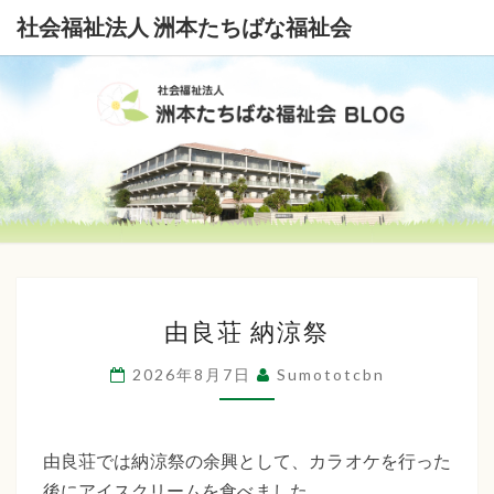
社会福祉法人 洲本たちばな福祉会
社
会
福
祉
由
法
由良荘 納涼祭
良
荘
人
2026年8月7日
Sumototcbn
納
洲
涼
本
祭
由良荘では納涼祭の余興として、カラオケを行った
後にアイスクリームを食べました。