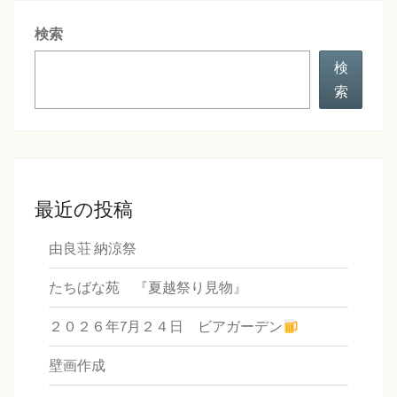
シ
検索
ョ
ン
検
索
最近の投稿
由良荘 納涼祭
たちばな苑 『夏越祭り見物』
２０２６年7月２４日 ビアガーデン
壁画作成