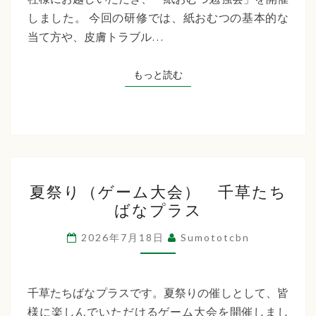
た
しました。 今回の研修では、紙おむつの基本的な
ち
当て方や、皮膚トラブル…
ば
な
もっと読む
もっと読む
プ
ラ
ス
夏
夏祭り（ゲーム大会） 千草たち
祭
ばなプラス
り
（ゲ
2026年7月18日
Sumototcbn
ー
ム
大
千草たちばなプラスです。夏祭りの催しとして、皆
会）
様に楽しんでいただけるゲーム大会を開催しまし