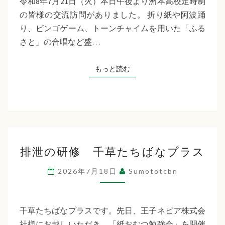
令和8年7月21日（火）本日午後より洲本高校定時制
制
の皆様の交流訪問がありました。 折り紙や阿波踊
交
り、ビンゴゲーム、トーンチャイムを用いた「ふる
流
さと」の合唱など盛…
訪
問
もっと読む
もっと読む
排
排泄の研修 千草たちばなプラス
泄
の
2026年7月18日
Sumototcbn
研
修
千
千草たちばなプラスです。先日、王子ネピア株式会
草
社様にお越しいただき、「紙おむつ勉強会」を開催