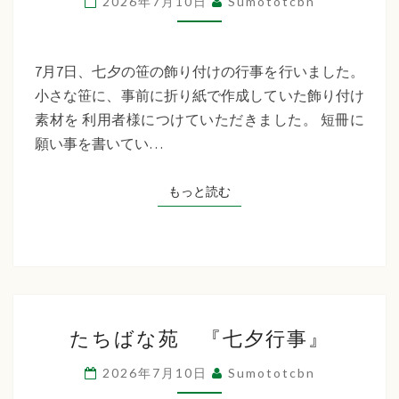
2026年7月10日
Sumototcbn
イ
サ
ー
7月7日、七夕の笹の飾り付けの行事を行いました。
ビ
小さな笹に、事前に折り紙で作成していた飾り付け
ス
素材を 利用者様につけていただきました。 短冊に
七
願い事を書いてい…
夕
行
もっと読む
もっと読む
事
た
たちばな苑 『七夕行事』
ち
ば
2026年7月10日
Sumototcbn
な