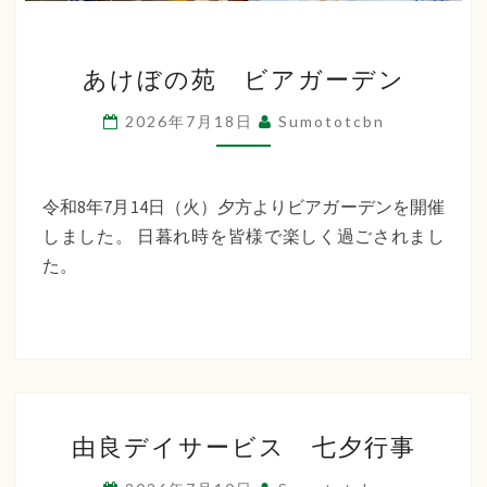
あ
あけぼの苑 ビアガーデン
け
ぼ
2026年7月18日
Sumototcbn
の
苑
ビ
令和8年7月14日（火）夕方よりビアガーデンを開催
ア
しました。 日暮れ時を皆様で楽しく過ごされまし
ガ
た。
ー
デ
ン
由
由良デイサービス 七夕行事
良
デ