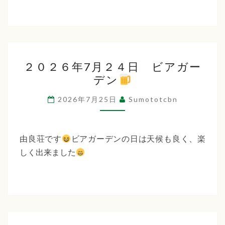
２
２０２６年7月２４日 ビアガー
０
デン
２
６
2026年7月25日
Sumototcbn
年
7
月
由良荘です
ビアガーデンの日は天候も良く、楽
２
しく出来ました
４
日
ビ
ア
ガ