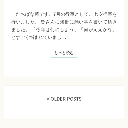
苑
『七
たちばな苑です。7月の行事として、七夕行事を
夕
行いました。 皆さんに短冊に願い事を書いて頂き
行
ました。 「今年は何にしよう」「何がええかな」
事』
とすごく悩まれていまし…
もっと読む
もっと読む
投
稿
OLDER POSTS
ナ
ビ
ゲ
ー