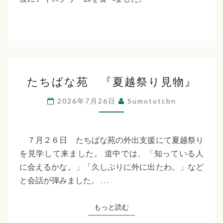
た
ち
ば
な
た
福
たちばな苑 『夏越祭り見物』
ち
祉
ば
2026年7月26日
Sumototcbn
な
会
苑
『夏
７月２６日 たちばな苑の外出支援にて夏越祭り
越
を見学して来ました。 道中では、「知っている人
祭
に会えるかな。」「久しぶりに外に出たわ。」など
り
と会話が弾みました。 …
見
物』
もっと読む
もっと読む