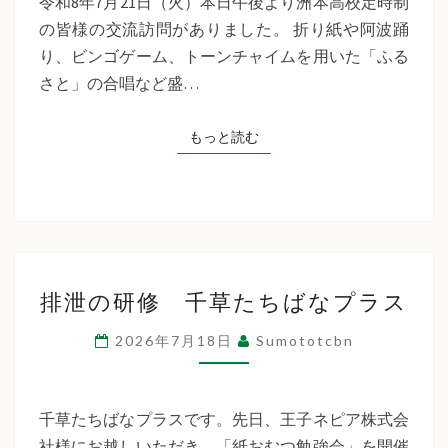
令和8年7月21日（火）本日午後より洲本高校定時制
制
の皆様の交流訪問がありました。 折り紙や阿波踊
交
り、ビンゴゲーム、トーンチャイムを用いた「ふる
流
さと」の合唱など盛…
訪
問
もっと読む
もっと読む
排
排泄の研修 千草たちばなプラス
泄
の
2026年7月18日
Sumototcbn
研
修
千
千草たちばなプラスです。先日、王子ネピア株式会
草
社様にお越しいただき、「紙おむつ勉強会」を開催