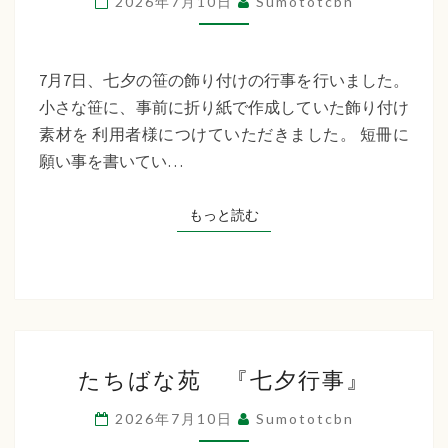
2026年7月10日
Sumototcbn
イ
サ
ー
7月7日、七夕の笹の飾り付けの行事を行いました。
ビ
小さな笹に、事前に折り紙で作成していた飾り付け
ス
素材を 利用者様につけていただきました。 短冊に
七
願い事を書いてい…
夕
行
もっと読む
もっと読む
事
た
たちばな苑 『七夕行事』
ち
ば
2026年7月10日
Sumototcbn
な