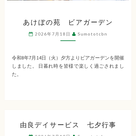
あ
あけぼの苑 ビアガーデン
け
ぼ
2026年7月18日
Sumototcbn
の
苑
ビ
令和8年7月14日（火）夕方よりビアガーデンを開催
ア
しました。 日暮れ時を皆様で楽しく過ごされまし
ガ
た。
ー
デ
ン
由
由良デイサービス 七夕行事
良
デ