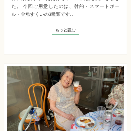
千
た。 今回ご用意したのは、射的・スマートボー
草
ル・金魚すくいの3種類です…
た
ち
もっと読む
もっと読む
ば
な
プ
ラ
ス