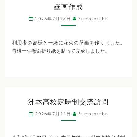
壁
ー
壁画作成
画
デ
作
2026年7月23日
Sumototcbn
ン
成
利用者の皆様と一緒に花火の壁画を作りました。
皆様一生懸命折り紙を貼って完成しました。
洲
洲本高校定時制交流訪問
本
高
2026年7月21日
Sumototcbn
校
定
時