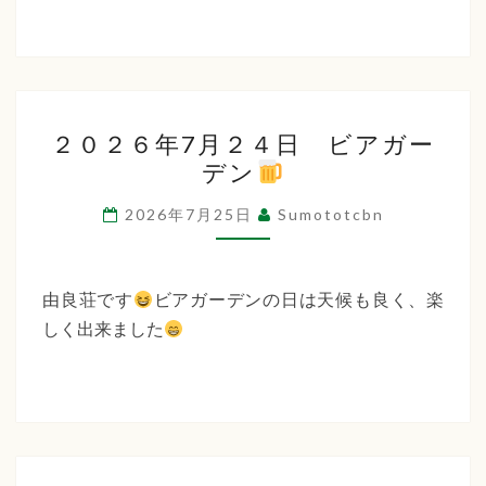
２
２０２６年7月２４日 ビアガー
０
デン
２
６
2026年7月25日
Sumototcbn
年
7
月
由良荘です
ビアガーデンの日は天候も良く、楽
２
しく出来ました
４
日
ビ
ア
ガ