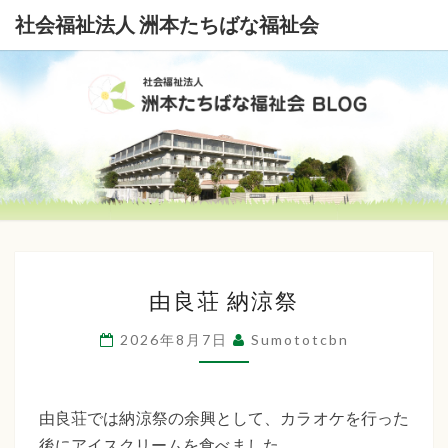
社会福祉法人 洲本たちばな福祉会
社
会
福
祉
由
法
由良荘 納涼祭
良
荘
人
2026年8月7日
Sumototcbn
納
洲
涼
本
祭
由良荘では納涼祭の余興として、カラオケを行った
後にアイスクリームを食べました。