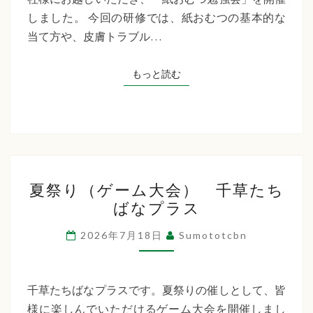
た
しました。 今回の研修では、紙おむつの基本的な
ち
当て方や、皮膚トラブル…
ば
な
もっと読む
もっと読む
プ
ラ
ス
夏
夏祭り（ゲーム大会） 千草たち
祭
ばなプラス
り
（ゲ
2026年7月18日
Sumototcbn
ー
ム
大
千草たちばなプラスです。夏祭りの催しとして、皆
会）
様に楽しんでいただけるゲーム大会を開催しまし