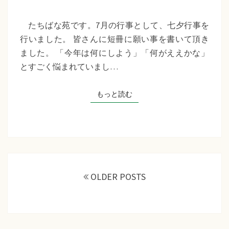
苑
『七
たちばな苑です。7月の行事として、七夕行事を
夕
行いました。 皆さんに短冊に願い事を書いて頂き
行
ました。 「今年は何にしよう」「何がええかな」
事』
とすごく悩まれていまし…
もっと読む
もっと読む
投
稿
OLDER POSTS
ナ
ビ
ゲ
ー