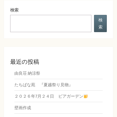
シ
検索
ョ
ン
検
索
最近の投稿
由良荘 納涼祭
たちばな苑 『夏越祭り見物』
２０２６年7月２４日 ビアガーデン
壁画作成