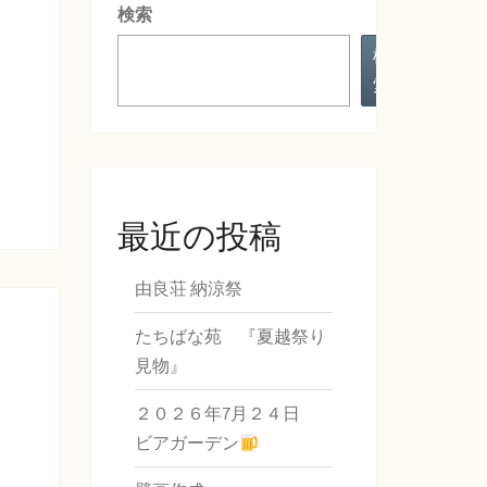
検索
検
索
最近の投稿
由良荘 納涼祭
たちばな苑 『夏越祭り
見物』
２０２６年7月２４日
ビアガーデン