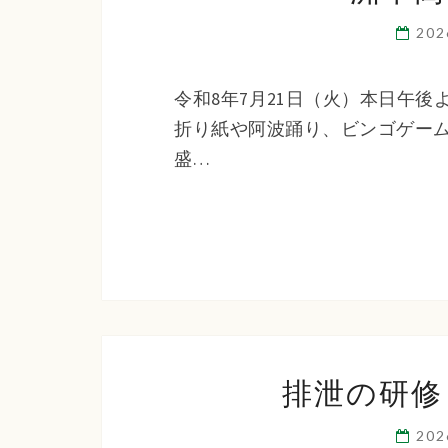
20
令和8年7月21日（火）本日午
折り紙や阿波踊り、ビンゴゲー
盛…
排泄の研修
20