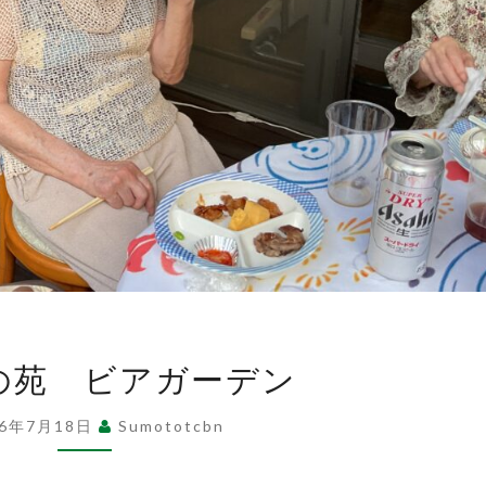
あ
の苑 ビアガーデン
け
ぼ
26年7月18日
Sumototcbn
の
苑