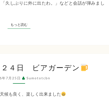
ち
」「久しぶりに外に出たわ。」などと会話が弾みまし
越
祭
ば
り
もっと読む
もっと読む
見
物』
な
福
２
月２４日 ビアガーデン
０
祉
２
26年7月25日
Sumototcbn
６
年
会
天候も良く、楽しく出来ました
7
月