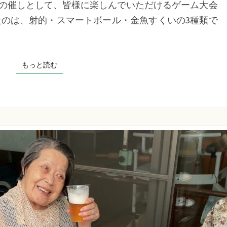
の催しとして、皆様に楽しんでいただけるゲーム大会
ム
たのは、射的・スマートボール・金魚すくいの3種類で
大
会）
千
もっと読む
もっと読む
草
た
ち
ば
な
プ
ラ
ス