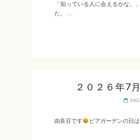
「知っている人に会えるかな。
た。 …
２０２６年7
20
由良荘です
ビアガーデンの日は