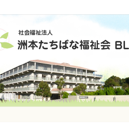
社
会
福