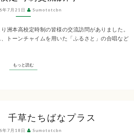
高
26年7月21日
Sumototcbn
校
定
後より洲本高校定時制の皆様の交流訪問がありました。
時
ム、トーンチャイムを用いた「ふるさと」の合唱など
制
交
流
もっと読む
もっと読む
訪
問
排
 千草たちばなプラス
泄
の
26年7月18日
Sumototcbn