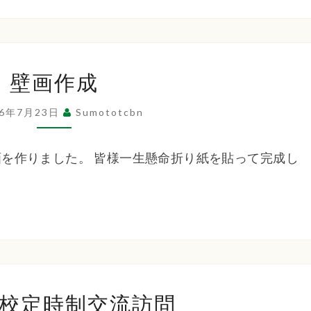
２
４
日
壁
ビ
壁画作成
画
ア
作
26年7月23日
ガ
Sumototcbn
成
ー
デ
を作りました。 皆様一生懸命折り紙を貼って完成し
ン
洲
校定時制交流訪問
本