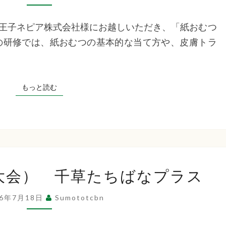
研
修
王子ネピア株式会社様にお越しいただき、「紙おむつ
千
の研修では、紙おむつの基本的な当て方や、皮膚トラ
草
た
ち
もっと読む
もっと読む
ば
な
プ
ラ
ス
夏
大会） 千草たちばなプラス
祭
り
26年7月18日
Sumototcbn
（ゲ
ー