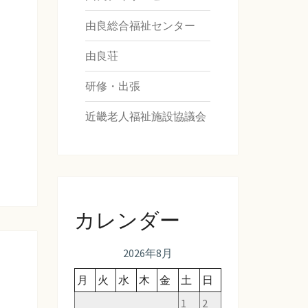
由良総合福祉センター
由良荘
研修・出張
近畿老人福祉施設協議会
カレンダー
2026年8月
月
火
水
木
金
土
日
1
2