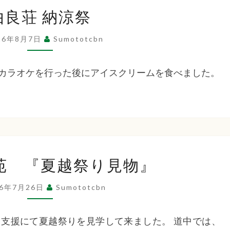
祉
由
由良荘 納涼祭
良
荘
法
26年8月7日
Sumototcbn
納
涼
カラオケを行った後にアイスクリームを食べました。
人
祭
洲
た
本
苑 『夏越祭り見物』
ち
ば
26年7月26日
Sumototcbn
た
な
苑
支援にて夏越祭りを見学して来ました。 道中では、
『夏