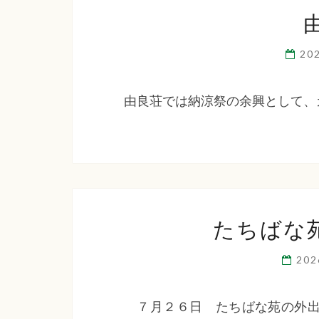
20
由良荘では納涼祭の余興として、
たちばな
20
７月２６日 たちばな苑の外出