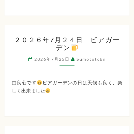
２
２０２６年7月２４日 ビアガー
０
デン
２
６
2026年7月25日
Sumototcbn
年
7
月
由良荘です
ビアガーデンの日は天候も良く、楽
２
しく出来ました
４
日
ビ
ア
ガ