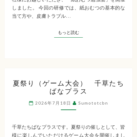
た
しました。 今回の研修では、紙おむつの基本的な
ち
当て方や、皮膚トラブル…
ば
な
もっと読む
もっと読む
プ
ラ
ス
夏
夏祭り（ゲーム大会） 千草たち
祭
ばなプラス
り
（ゲ
2026年7月18日
Sumototcbn
ー
ム
大
千草たちばなプラスです。夏祭りの催しとして、皆
会）
様に楽しんでいただけるゲーム大会を開催しまし