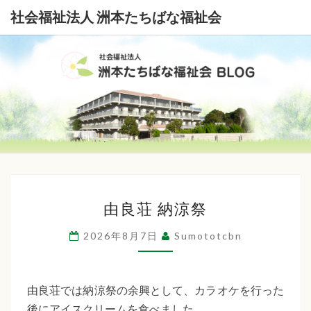
社会福祉法人 洲本たちばな福祉会
社
会
福
祉
由
法
由良荘 納涼祭
良
荘
人
2026年8月7日
Sumototcbn
納
洲
涼
本
祭
由良荘では納涼祭の余興として、カラオケを行った
後にアイスクリームを食べました。