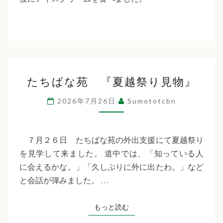
た
ち
ば
な
た
福
たちばな苑 『夏越祭り見物』
ち
祉
ば
2026年7月26日
Sumototcbn
な
会
苑
『夏
７月２６日 たちばな苑の外出支援にて夏越祭り
越
を見学して来ました。 道中では、「知っている人
祭
に会えるかな。」「久しぶりに外に出たわ。」など
り
と会話が弾みました。 …
見
物』
もっと読む
もっと読む