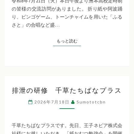
令和8年7月21日（火）本日午後より洲本高校定時制
制
の皆様の交流訪問がありました。 折り紙や阿波踊
交
り、ビンゴゲーム、トーンチャイムを用いた「ふる
流
さと」の合唱など盛…
訪
問
もっと読む
もっと読む
排
排泄の研修 千草たちばなプラス
泄
の
2026年7月18日
Sumototcbn
研
修
千
千草たちばなプラスです。先日、王子ネピア株式会
草
社様にお越しいただき、「紙おむつ勉強会」を開催