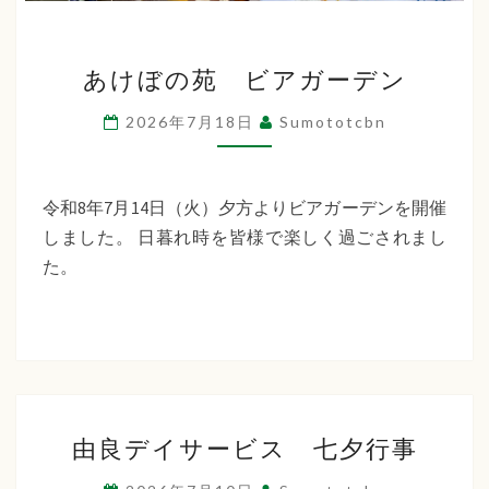
あ
あけぼの苑 ビアガーデン
け
ぼ
2026年7月18日
Sumototcbn
の
苑
ビ
令和8年7月14日（火）夕方よりビアガーデンを開催
ア
しました。 日暮れ時を皆様で楽しく過ごされまし
ガ
た。
ー
デ
ン
由
由良デイサービス 七夕行事
良
デ