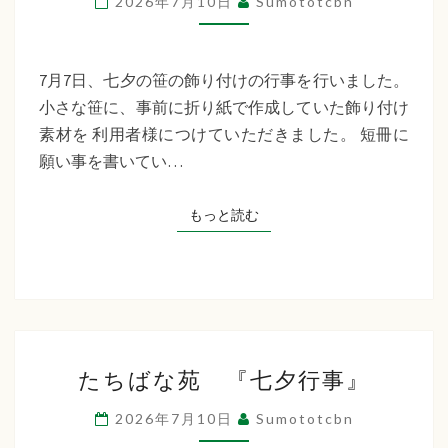
2026年7月10日
Sumototcbn
イ
サ
ー
7月7日、七夕の笹の飾り付けの行事を行いました。
ビ
小さな笹に、事前に折り紙で作成していた飾り付け
ス
素材を 利用者様につけていただきました。 短冊に
七
願い事を書いてい…
夕
行
もっと読む
もっと読む
事
た
たちばな苑 『七夕行事』
ち
ば
2026年7月10日
Sumototcbn
な