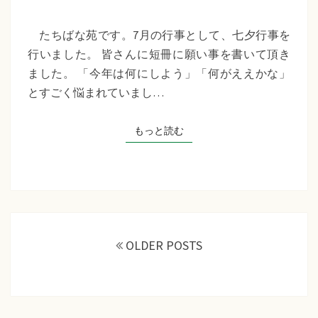
苑
『七
たちばな苑です。7月の行事として、七夕行事を
夕
行いました。 皆さんに短冊に願い事を書いて頂き
行
ました。 「今年は何にしよう」「何がええかな」
事』
とすごく悩まれていまし…
もっと読む
もっと読む
投
稿
OLDER POSTS
ナ
ビ
ゲ
ー