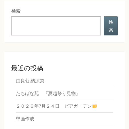
シ
検索
ョ
ン
検
索
最近の投稿
由良荘 納涼祭
たちばな苑 『夏越祭り見物』
２０２６年7月２４日 ビアガーデン
壁画作成