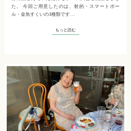
千
た。 今回ご用意したのは、射的・スマートボー
草
ル・金魚すくいの3種類です…
た
ち
もっと読む
もっと読む
ば
な
プ
ラ
ス