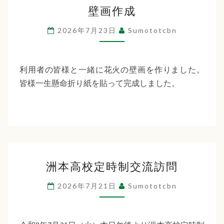
壁
ー
壁画作成
画
デ
作
2026年7月23日
Sumototcbn
ン
成
利用者の皆様と一緒に花火の壁画を作りました。
皆様一生懸命折り紙を貼って完成しました。
洲
洲本高校定時制交流訪問
本
高
2026年7月21日
Sumototcbn
校
定
時