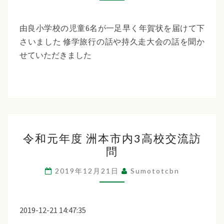
た
「年
ち
賀
由良小学校の児童6名が一足早く年賀状を届けて下
ば
状
さいました 修学旅行の話や持久走大会の話を聞か
受
せていただきました
な
贈」
福
祉
会
令
令和元年度 洲本市内3高校交流訪
和
問
元
年
2019年12月21日
Sumototcbn
度
洲
本
2019-12-21 14:47:35
市