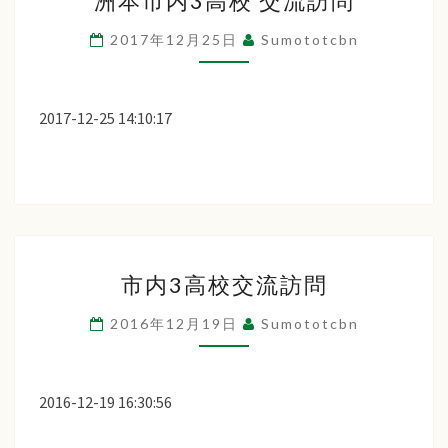
洲本市内3高校 交流訪問
本
老
市
2017年12月25日
Sumototcbn
会』
内
3
高
2017-12-25 14:10:17
校
交
流
訪
問
市
市内3高校交流訪問
内
3
2016年12月19日
Sumototcbn
高
校
交
2016-12-19 16:30:56
流