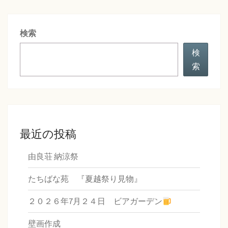
ー
納
検索
涼
祭
検
索
最近の投稿
由良荘 納涼祭
たちばな苑 『夏越祭り見物』
２０２６年7月２４日 ビアガーデン
壁画作成