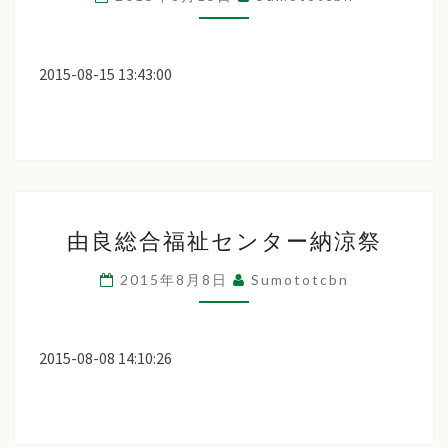
2015-08-15 13:43:00
由
由良総合福祉センター納涼祭
良
総
2015年8月8日
Sumototcbn
合
福
祉
2015-08-08 14:10:26
セ
ン
タ