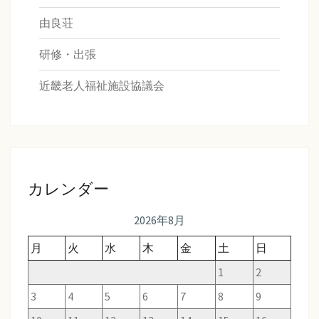
由良荘
研修・出張
近畿老人福祉施設協議会
カレンダー
2026年8月
月
火
水
木
金
土
日
1
2
3
4
5
6
7
8
9