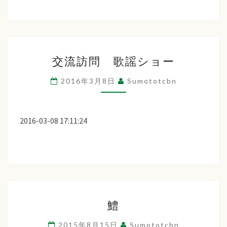
訪
問
交
交流訪問 歌謡ショー
流
訪
2016年3月8日
Sumototcbn
問
歌
謡
2016-03-08 17:11:24
シ
ョ
ー
鱧
鱧
2015年8月15日
Sumototcbn