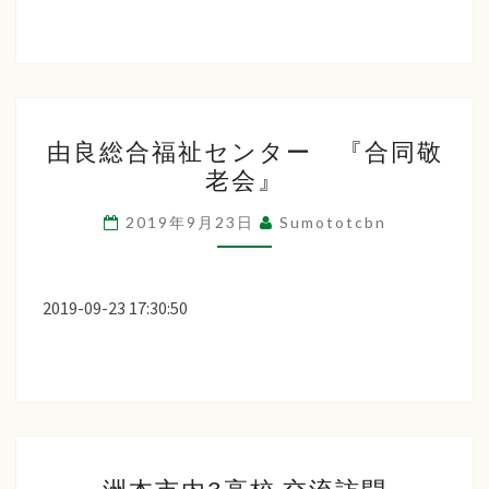
内
3
高
校
由
交
由良総合福祉センター 『合同敬
良
流
老会』
総
訪
合
2019年9月23日
Sumototcbn
問
福
祉
セ
2019-09-23 17:30:50
ン
タ
ー
『合
同
洲
敬