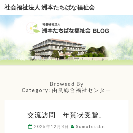
社会福祉法人 洲本たちばな福祉会
社
会
福
祉
Browsed By
法
Category:
由良総合福祉センター
人
交
洲
交流訪問「年賀状受贈」
流
本
訪
2025年12月8日
Sumototcbn
問