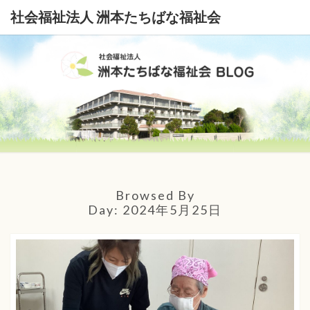
社会福祉法人 洲本たちばな福祉会
社
会
福
祉
Browsed By
法
Day:
2024年5月25日
人
洲
本