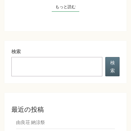
つ
もっと読む
もっと読む
作
り
「カ
ッ
プ
検索
ケ
ー
検
キ」
索
最近の投稿
由良荘 納涼祭