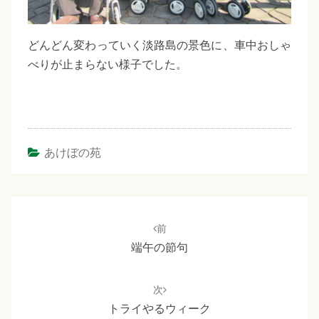
どんどん変わっていく淡路島の景色に、車中おしゃ
べりが止まらない様子でした。
あけぼの苑
投
稿
前
ナ
端午の節句
ビ
ゲ
次
ー
トライやるウィーク
シ