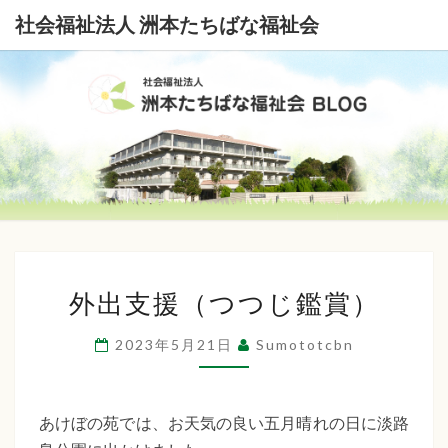
社会福祉法人 洲本たちばな福祉会
社
会
福
祉
外
法
外出支援（つつじ鑑賞）
出
支
人
2023年5月21日
Sumototcbn
援
洲
（つ
本
つ
あけぼの苑では、お天気の良い五月晴れの日に淡路
じ