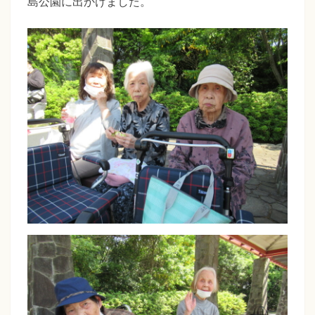
た
島公園に出かけました。
鑑
ち
賞）
ば
な
福
祉
会