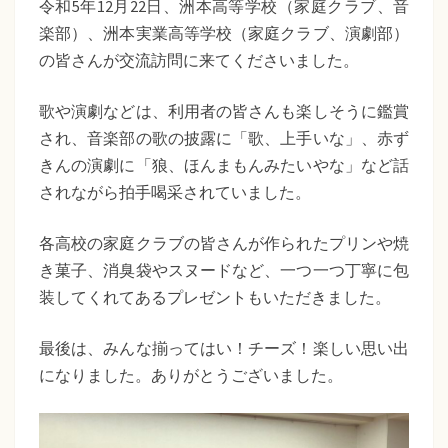
た
令和5年12月22日、洲本高等学校（家庭クラブ、音
本
楽部）、洲本実業高等学校（家庭クラブ、演劇部）
ち
実
の皆さんが交流訪問に来てくださいました。
業
ば
高
歌や演劇などは、利用者の皆さんも楽しそうに鑑賞
な
等
され、音楽部の歌の披露に「歌、上手いな」、赤ず
福
学
きんの演劇に「狼、ほんまもんみたいやな」など話
校
祉
されながら拍手喝采されていました。
交
会
流
各高校の家庭クラブの皆さんが作られたプリンや焼
訪
き菓子、消臭袋やスヌードなど、一つ一つ丁寧に包
問
装してくれてあるプレゼントもいただきました。
最後は、みんな揃ってはい！チーズ！楽しい思い出
になりました。ありがとうございました。