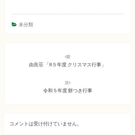
未分類
投
稿
前
ナ
由良荘 「R５年度 クリスマス行事」
ビ
ゲ
次
ー
令和５年度 餅つき行事
シ
ョ
ン
コメントは受け付けていません。