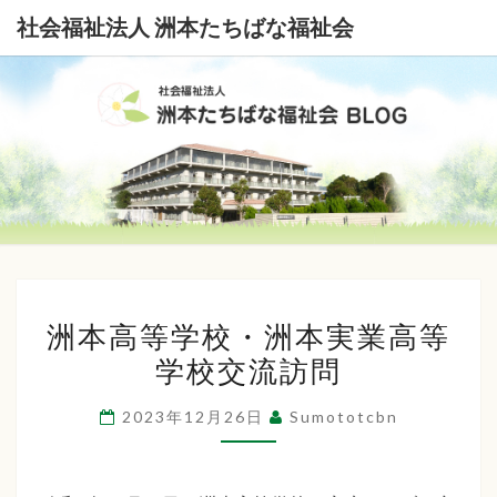
社会福祉法人 洲本たちばな福祉会
社
会
福
祉
洲
法
洲本高等学校・洲本実業高等
本
学校交流訪問
高
人
等
洲
2023年12月26日
Sumototcbn
学
本
校・
洲