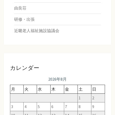
由良荘
研修・出張
近畿老人福祉施設協議会
カレンダー
2026年8月
月
火
水
木
金
土
日
1
2
3
4
5
6
7
8
9