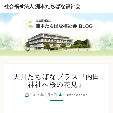
社会福祉法人 洲本たちばな福祉会
社
会
福
祉
天
法
天川たちばなプラス『内田
川
神社へ桜の花見』
た
人
ち
洲
2024年4月9日
Sumototcbn
ば
本
な
プ