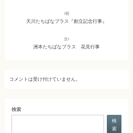
投
稿
前
ナ
天川たちばなプラス『創立記念行事』
ビ
ゲ
次
ー
洲本たちばなプラス 花見行事
シ
ョ
ン
コメントは受け付けていません。
検索
検
索