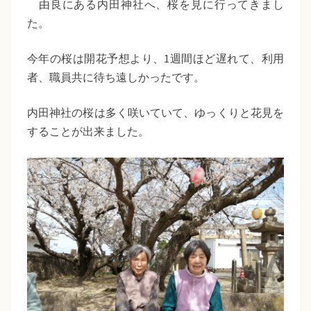
た
由良にある内田神社へ、桜を見に行ってきまし
ラ
た。
ち
ス
『内
ば
今年の桜は開花予想より、1週間ほど遅れて、利用
田
者、職員共に待ち遠しかったです。
な
神
福
社
内田神社の桜は多く咲いていて、ゆっくりと花見を
へ
することが出来ました。
祉
桜
会
の
花
見』