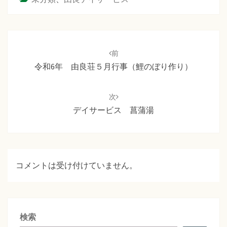
投
稿
前
ナ
令和6年 由良荘５月行事（鯉のぼり作り）
ビ
ゲ
次
ー
デイサービス 菖蒲湯
シ
ョ
ン
コメントは受け付けていません。
検索