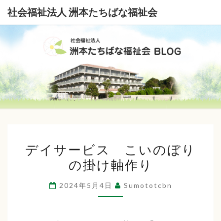
社会福祉法人 洲本たちばな福祉会
社
会
福
祉
デ
法
デイサービス こいのぼり
イ
の掛け軸作り
サ
人
ー
洲
2024年5月4日
Sumototcbn
ビ
本
ス
こ