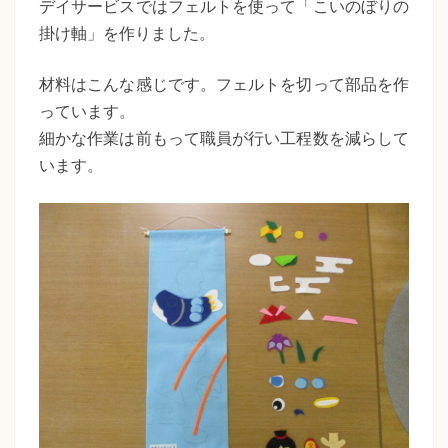
た
デイサービスではフェルトを使って「こいのぼりの
い
掛け軸」を作りました。
ち
の
ぼ
ば
材料はこんな感じです。フェルトを切って部品を作
り
っています。
な
の
細かな作業は前もって職員が行い工程数を減らして
福
掛
います。
け
祉
軸
会
作
り