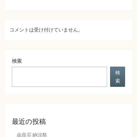
ョ
ン
コメントは受け付けていません。
検索
検
索
最近の投稿
由良荘 納涼祭