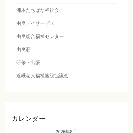
洲本たちばな福祉会
由良デイサービス
由良総合福祉センター
由良荘
研修・出張
近畿老人福祉施設協議会
カレンダー
2026年8月