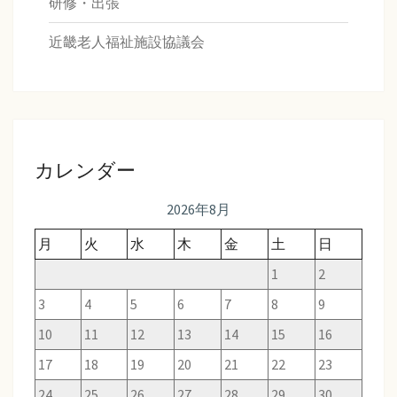
研修・出張
近畿老人福祉施設協議会
カレンダー
2026年8月
月
火
水
木
金
土
日
1
2
3
4
5
6
7
8
9
10
11
12
13
14
15
16
17
18
19
20
21
22
23
24
25
26
27
28
29
30