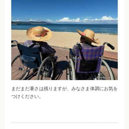
まだまだ暑さは残りますが、みなさま体調にお気を
つけください。