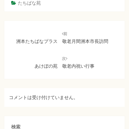
たちばな苑
投
稿
前
ナ
洲本たちばなプラス 敬老月間洲本市長訪問
ビ
ゲ
次
ー
あけぼの苑 敬老内祝い行事
シ
ョ
ン
コメントは受け付けていません。
検索