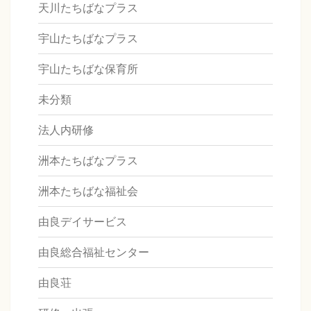
天川たちばなプラス
宇山たちばなプラス
宇山たちばな保育所
未分類
法人内研修
洲本たちばなプラス
洲本たちばな福祉会
由良デイサービス
由良総合福祉センター
由良荘