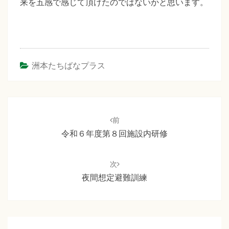
来を五感で感じて頂けたのではないかと思います。
洲本たちばなプラス
投
稿
前
ナ
令和６年度第８回施設内研修
ビ
ゲ
次
ー
夜間想定避難訓練
シ
ョ
ン