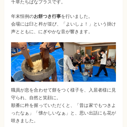
た
千草たちばなプラスです。
ち
ち
ば
年末恒例の
お餅つき行事
を行いました。
な
ば
会場には臼と杵が並び、「よいしょ！」という掛け
プ
声とともに、にぎやかな音が響きます。
な
ラ
福
ス
祉
会
職員が息を合わせて餅をつく様子を、入居者様に見
守られ、自然と笑顔に。
順番に杵を握っていただくと、「昔は家でもつきよ
ったなぁ」「懐かしいなぁ」と、思い出話にも花が
咲きました。