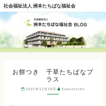
社会福祉法人 洲本たちばな福祉会
社
会
福
祉
お
法
お餅つき 千草たちばなプ
餅
ラス
つ
人
き
洲
2025年12月28日
Sumototcbn
千
本
草
た