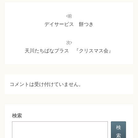
投
稿
前
ナ
デイサービス 餅つき
ビ
ゲ
次
ー
天川たちばなプラス 『クリスマス会』
シ
ョ
ン
コメントは受け付けていません。
検索
検
索