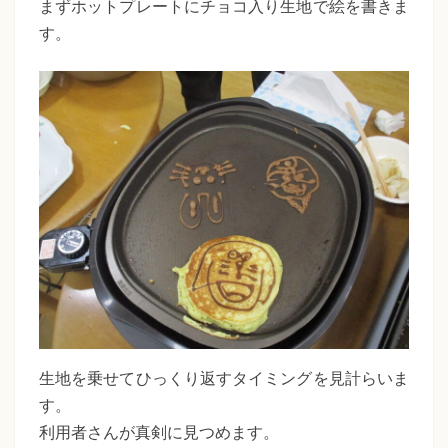
た
まずホットプレートにチョコ入り生地で絵を書きま
ス
す。
ち
名
物
ば
お
な
絵
福
描
き
祉
ホ
会
ッ
ト
ケ
ー
キ
作
生地を乗せてひっくり返すタイミングを見計らいま
り
す。
利用者さんが真剣に見つめます。