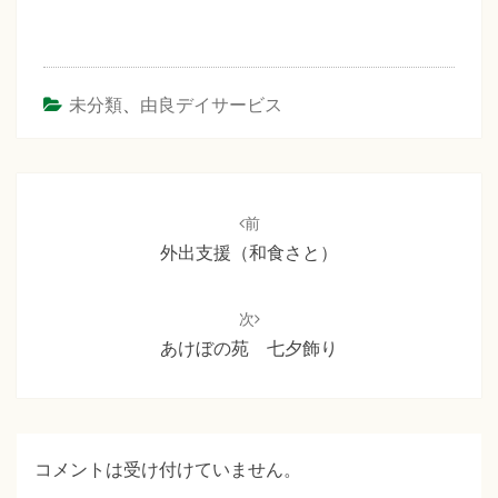
未分類
、
由良デイサービス
投
稿
前
ナ
外出支援（和食さと）
ビ
ゲ
次
ー
あけぼの苑 七夕飾り
シ
ョ
ン
コメントは受け付けていません。