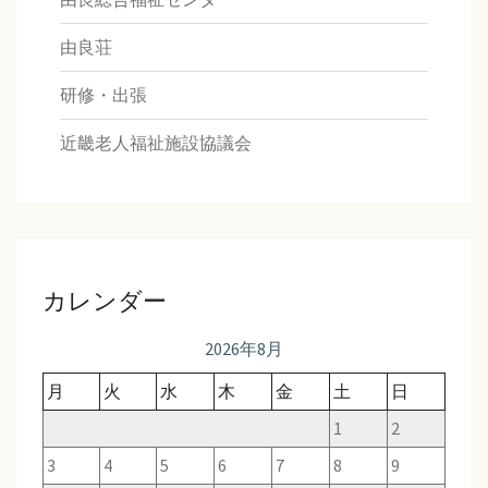
由良荘
研修・出張
近畿老人福祉施設協議会
カレンダー
2026年8月
月
火
水
木
金
土
日
1
2
3
4
5
6
7
8
9