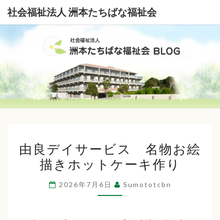
社会福祉法人 洲本たちばな福祉会
社
会
福
祉
由
法
由良デイサービス 名物お絵
良
描きホットケーキ作り
デ
人
イ
洲
2026年7月6日
Sumototcbn
サ
本
ー
ビ