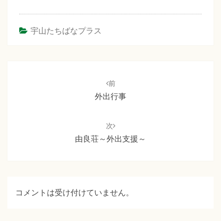
宇山たちばなプラス
投
稿
前
ナ
外出行事
ビ
ゲ
次
ー
由良荘～外出支援～
シ
ョ
ン
コメントは受け付けていません。