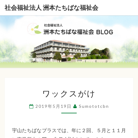
社会福祉法人 洲本たちばな福祉会
社
会
福
祉
ワ
法
ワックスがけ
ッ
ク
人
2019年5月19日
Sumototcbn
ス
洲
が
本
け
宇山たちばなプラスでは、年に２回、５月と１１月