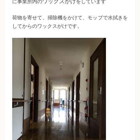
た
ワックスがけ
に事業所内の
をしています
ち
荷物を寄せて、掃除機をかけて、モップで水拭きを
ば
してからのワックスがけです。
な
福
祉
会