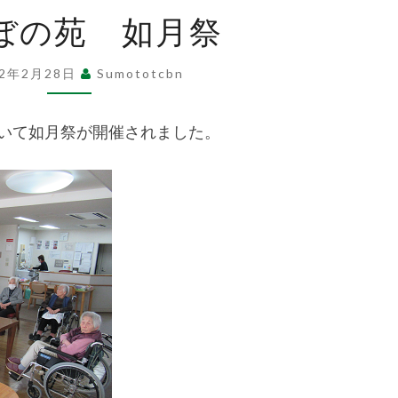
祉
あ
ぼの苑 如月祭
け
ぼ
法
22年2月28日
Sumototcbn
の
苑
おいて如月祭が開催されました。
人
如
月
祭
洲
本
た