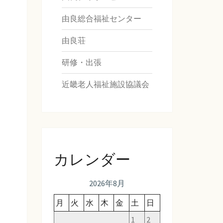
由良総合福祉センター
由良荘
研修・出張
近畿老人福祉施設協議会
カレンダー
2026年8月
月
火
水
木
金
土
日
1
2