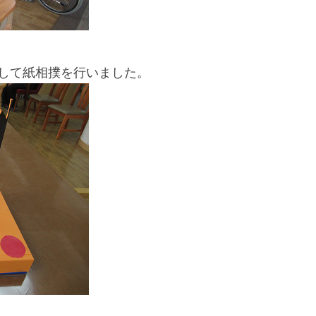
ち
ば
して紙相撲を行いました。
な
福
祉
会