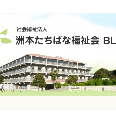
社
会
福