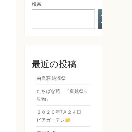
検索
検
索
最近の投稿
由良荘 納涼祭
たちばな苑 『夏越祭り
見物』
２０２６年7月２４日
ビアガーデン