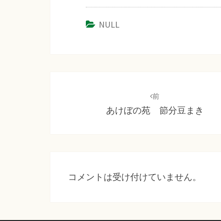
NULL
投
稿
前
あけぼの苑 節分豆まき
ナ
ビ
ゲ
ー
コメントは受け付けていません。
シ
ョ